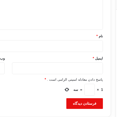
گ
ا
ه
*
نام
*
ایمیل
*
وب‌
پاسخ دادن معادله امنیتی الزامی است .
*
1
×
=
سه