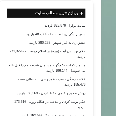
پربازدیدترین مطالب سایت
سایت نوگرا
- 823,876 بازدید
شعر، زندگی زیبـاســـت !
- 485,306 بازدید
عشق زن به غیر شوهر
- 280,263 بازدید
حکم نوشیدن آبجو (بیره) در اسلام چیست ؟
- 271,329
بازدید
میانمار کجاست؟ چگونه مسلمان شدند؟ و چرا قتل عام
می شوند؟
- 196,144 بازدید
خلاصه زندگی حضرت عمر رضی الله تعالی عنه
-
185,476 بازدید
روش صحیح و علمی حفظ کردن
- 180,569 بازدید
حکم بوسه کردن و ملاعبه در هنگام روزه
- 173,616
بازدید
نصیب زن در بهشت چیست؟
- 152,965 بازدید