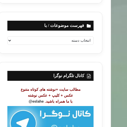
فهرست موضوعات / با
ف
ه
ر
س
ت
م
و
کانال تلگرام نوگرا
ض
و
مطالب سایت +نوشته های کوتاه متنوع
ع
عکس + کلیپ + عکس نوشته
ا
با ما همراه باشید.
eslahe@
ت
/
ب
ا