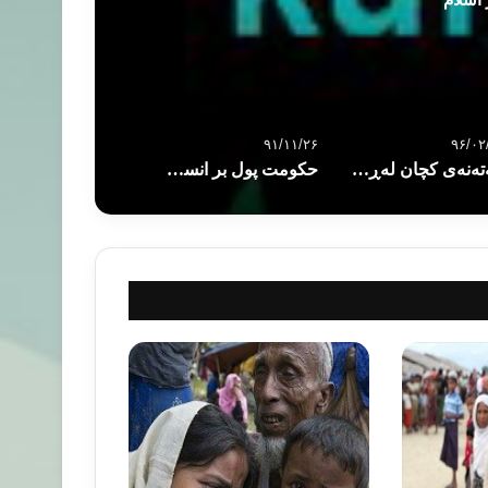
۹۱/۱۱/۲۶
۹۶/۰۲
خەتەنەى کچان لەڕوانگەى ئیسلامەوە
حکومت پول بر انسان چگونه و چرا؟!!!