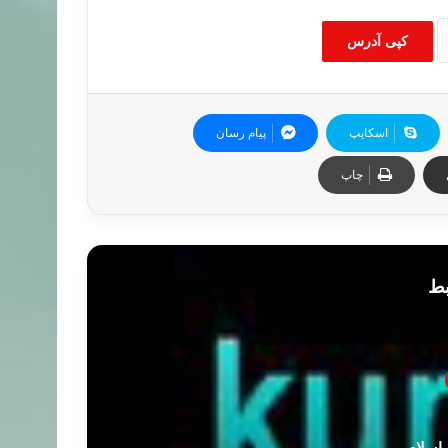
کپی آدرس
اسکایپ
پیام رسان
چاپ
بط
 اسلام