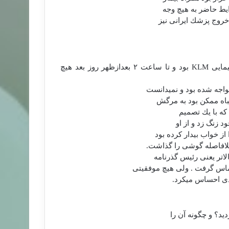
ایط حاضر به هیچ وجه
خروج پزشك ایرانی نیز
یمایی
KLM
بود و تا ساعت
۲
بعدازظهر روز بعد هیچ
اجه شده بود و نمی‏دانست
باه ممكن بود به مرگش
كه با یك تصمیم
د زنگ زد و از او
ز خواب بیدار كرده بود
لافاصله گوشی را گذاشت.
تر یعنی رئیس گذرنامه
ماس گرفت . ولی هیچ موفقیتی
ی احساس می‏كرد.
ید؟ و چگونه آن را