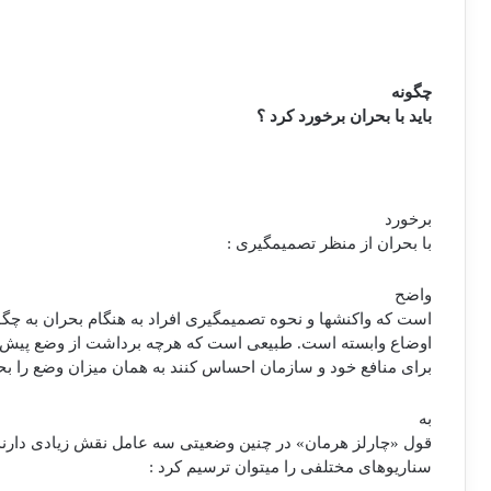
چگونه
باید با بحران برخورد كرد ؟
برخورد
با بحران از منظر تصمیم‏گیری :
واضح
است كه واكنش‏ها و نحوه تصمیم‏گیری افراد به هنگام بحران به چگ
اوضاع وابسته است. طبیعی است كه هرچه برداشت از وضع پیش آم
برای منافع خود و سازمان احساس كنند به همان میزان وضع را بحرا
به
قول «چارلز هرمان» در چنین وضعیتی سه عامل نقش زیادی دارن
سناریوهای مختلفی را می‏توان ترسیم كرد :