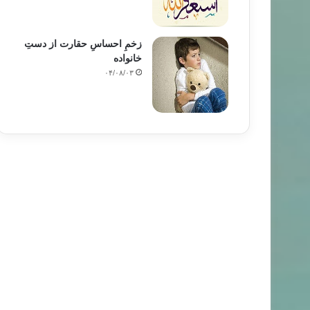
زخمِ احساسِ حقارت از دستِ
خانواده
۰۴/۰۸/۰۳