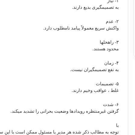
۱-
نیاز
به تصمیم‏گیری بدیع دارند.
۲-
عدم
واكنش سریع معمولاً پیامد نامطلوب دارد.
۳-
راه‏حل‏ها
محدود هستند.
۴-
زمان
به نفع تصمیم‏گیران نیست.
۵-
تصمیمات
غلط ، عواقب وخیم دارند.
۶-
شدت
گرفتن غیرمنتظره رویدادها وضعیت بحرانی را تشدید می‏كند.
با
توجه به مطالب ذكر شده هر مدیر یا مسئول ممكن است با این سؤ