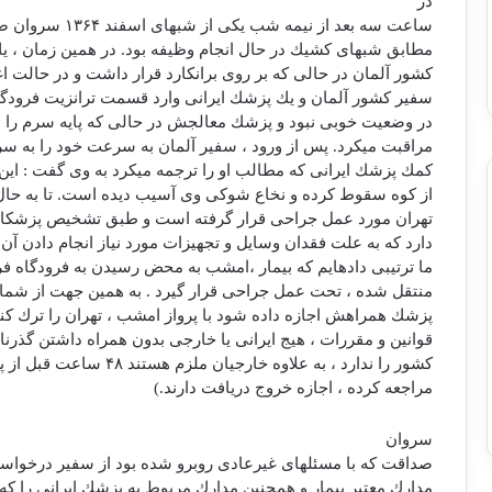
در
ساعت سه بعد از نیمه شب یكی از شب‏های اسفند
۱۳۶۴
سروان صدا
مطابق شب‏های كشیك در حال انجام وظیفه بود. در همین زمان ، یك 
كشور آلمان در حالی كه بر روی برانكارد قرار داشت و در حالت اغم
سفیر كشور آلمان و یك پزشك ایرانی وارد قسمت ترانزیت فرودگاه 
در وضعیت خوبی نبود و پزشك معالجش در حالی كه پایه سرم را 
مراقبت می‏كرد. پس از ورود ، سفیر آلمان به سرعت خود را به س
كمك پزشك ایرانی كه مطالب او را ترجمه می‏كرد به وی گفت : این 
از كوه سقوط كرده و نخاع شوكی وی آسیب دیده است. تا به حال س
تهران مورد عمل جراحی قرار گرفته است و طبق تشخیص پزشكان 
دارد كه به علت فقدان وسایل و تجهیزات مورد نیاز انجام دادن آن
ما ترتیبی داده‏ایم كه بیمار ،‌امشب به محض رسیدن به فرودگاه ف
منتقل شده ، تحت عمل جراحی قرار گیرد . به همین جهت از شما می
پزشك همراهش اجازه داده شود با پرواز امشب ، تهران را ترك ك
قوانین و مقررات ، هیج ایرانی یا خارجی بدون همراه داشتن گذرنا
كشور را ندارد ، به علاوه خارجیان ملزم هستند
۴۸
ساعت قبل از پروا
مراجعه كرده ، اجازه خروج دریافت دارند.)
سروان
صداقت كه با مسئله‏ای غیرعادی روبرو شده بود از سفیر درخواست
مدارك معتبر بیمار و همچنین مدارك مربوط به پزشك ایرانی را كه ق