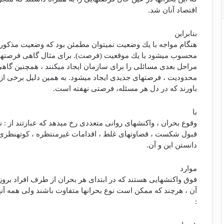
اقتصاد آنان شد.
بنابراین
هنگام مواجه با یك وضعیت نمی‏توان مطمئن بود كه وضعیت مذكور 
محسوب می‏شود یا یك موقعیت (فرصت). برای مثال گاهی فرصت‏ها
مراحل بعدی مسائلی را برای سازمان ایجاد می‏كنند ، همچنین گاهی
محدودیت ، فرصت‏های جدیدی ایجاد می‏شود. به همین دلیل برخی از 
باورند كه در دل هر مسئله، فرصتی نهفته است.
با
وقوع بحران ، واكنش‏های روانی متعددی رخ می‏دهد كه عبارتند از : 
قبول شكست ، قضاوت‏های غلط ، اقدامات غیرمنتظره ، كوته‏نظری 
دانستن این و آن.
موارد
فوق واكنش‏هایی هستند كه در ابتدای هر بحران از طرف افراد بروز م
آن ، هرچند كه ممكن است نوع بحران‏ها متفاوت باشند ولی همه آن
: