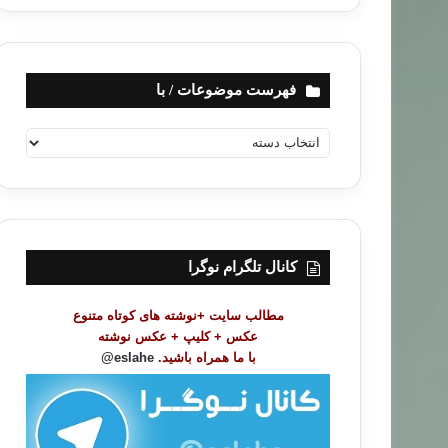
فهرست موضوعات / با
ف
ه
ر
س
ت
م
و
کانال تلگرام نوگرا
ض
و
مطالب سایت +نوشته های کوتاه متنوع
ع
عکس + کلیپ + عکس نوشته
ا
با ما همراه باشید.
eslahe@
ت
/
ب
ا