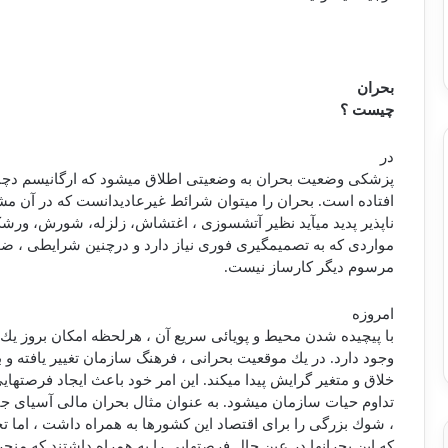
بحران
چیست ؟
در
پزشكی وضعیت بحران به وضعیتی اطلاق می‏شود كه ارگانیسم دچا
افتاده است. بحران را می‏توان شرائط غیرعادی‏دانست كه در آن مشك
ناپذیر پدید می‏آید نظیر آتش‏سوزی ، اغتشاش، زلزله، شورش، و
مواردی كه به تصمیم‏گیری فوری نیاز دارد و درچنین شرایطی ، ضوا
مرسوم دیگر كارساز نیست.
امروزه
با پیچیده شدن محیط و پویائی سریع آن ، هرلحظه امكان بروز یك
وجود دارد. در یك موقعیت بحرانی ، فرهنگ سازمان تغییر یافته 
خلاق و متغیر گرایش پیدا می‏كند. این امر خود باعث ایجاد فرصت‏ه
تداوم حیات سازمان می‏شود. به عنوان مثال بحران مالی آسیای
، شوك بزرگی را برای اقتصاد این كشورها به همراه داشت ، اما ت
كه این بحران‏ها در عین حال فرصت‏هایی را به همراه داشتند كه منج