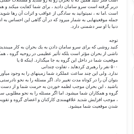
است فكر كنید همین كه با بحران رو به رو شدید و مشكلات عملی 
دربر گرفته است سرو سامان دادید ، برای شما كفایت می‏كند و همه
است .اما نه ، نمی‏توانید به سادگی از عواقب و اثرات آن رها شوید
جمله موقعیت‏هایی به شمار می‏رود كه در آن گاهی این احساس به 
دنیا با او سر دشمنی دارد.
توجه
كنید روشی كه برای سرو سامان دادن به یك بحران به كار می‏بندید 
ناشی از بحران مؤثر است بلكه تأثیر عظیمی در روحیه گروه ، هم
موقعیت شما در داخل این گروه به جا می‏گذارد. اینكه
۵
یا
۵۰۰
نفر را رهبری كرده‏اید ، تفاوت چندانی
ندارد. ولی این چند ساعت عملكرد شما زمینه‏ای را به وجود می‏آو
بتوان آن را در كوتاه مدت تغییر داد. اگر مسئله را به نحو نادرست
باشید ، این بحران موجب لطمه خوردن به حرمت شما و از دست ر
گروه و همكاران شما می‏شود. اما اگر مسئله را به نحو مطلوبی سر
، موجب افزایش شدید علاقه‏مندی كاركنان و اعضای گروه و تقو
شدن موقعیت شما می‏شود.