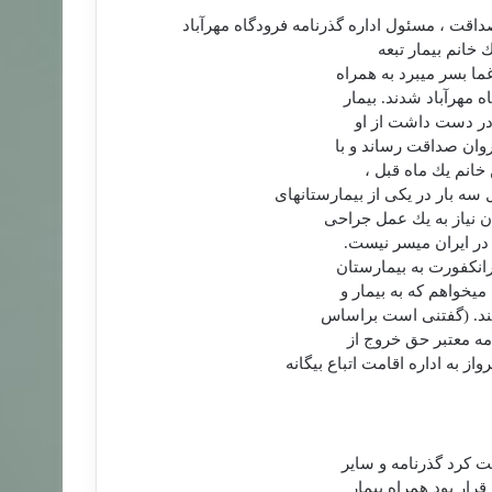
قت ، مسئول اداره گذرنامه فرودگاه مهرآباد
خانم بیمار تبعه
ا بسر می‏برد به همراه
مهرآباد شدند. بیمار
در دست داشت از او
روان صداقت رساند و با
خانم یك ماه قبل ،
ه بار در یكی از بیمارستان‏های
نیاز به یك عمل جراحی
 در ایران میسر نیست.
رانكفورت به بیمارستان
‏خواهم كه به بیمار و
نند. (گفتنی است براساس
مه معتبر حق خروج از
ز به اداره اقامت اتباع بیگانه
 كرد گذرنامه و سایر
رار بود همراه بیمار