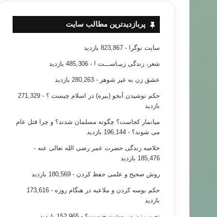
پربازدیدترین مطالب سایت
سایت نوگرا
- 823,867 بازدید
شعر، زندگی زیبـاســـت !
- 485,306 بازدید
عشق زن به غیر شوهر
- 280,263 بازدید
حکم نوشیدن آبجو (بیره) در اسلام چیست ؟
- 271,329
بازدید
میانمار کجاست؟ چگونه مسلمان شدند؟ و چرا قتل عام
می شوند؟
- 196,144 بازدید
خلاصه زندگی حضرت عمر رضی الله تعالی عنه
-
185,476 بازدید
روش صحیح و علمی حفظ کردن
- 180,569 بازدید
حکم بوسه کردن و ملاعبه در هنگام روزه
- 173,616
بازدید
نصیب زن در بهشت چیست؟
- 152,965 بازدید