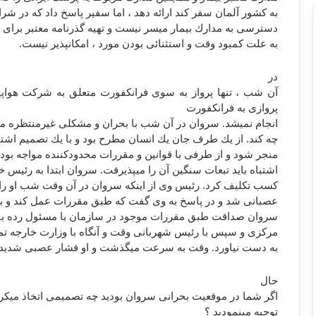
به كشور آلمان سفر كند ارائه دهد ، اما سفیر پاسخ داد كه در شر
دسترسی به مدارك بیمار میسر نیست و تهیه گذرنامه معتبر برای 
به علت كمبود وقت و استثنائی بودن مورد ، امكان‏پذیر نیست.
در
آن شب ، تنها پرواز به سوی فرانكفورت متعلق به شركت هواپ
پروازی به فرانكفورت
انجام نمی‏شد. سروان در آن شب با بحران و مشكلی غیرمنتظره مو
چه كند. از یك طرف جان یك انسان مطرح بود و با یك تصمیم اشت
منجر شود و از طرفی با قوانین و مقررات محدودكننده مواجه بود 
اشتباه باید تبعات سنگین آن را می‏پذیرفت. سروان ابتدا به رئیس خو
كسب تكلیف كرد. رئیس وی از اینكه سروان در آن وقت شب او را ا
عصبانی شد و در پاسخ به وی گفت كه طبق مقررات عمل كند و ب
سروان صداقت طبق مقررات موجود در سازمان با مسئول رده بالا
مركزی و سپس با رئیس شهربانی وقت و آنگاه با وزارت خارجه ت
به دست نیاورد. وقت به سرعت می‏گذشت و او فشار عصبی شدید
حال
اگر شما در موقعیت بحرانی سروان بودید چه تصمیمی اتخاذ می‏كرد
توجیه می‏نمودید ؟