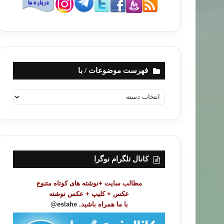
فهرست موضوعات / با
ف
ه
ر
س
ت
م
و
کانال تلگرام نوگرا
ض
و
مطالب سایت +نوشته های کوتاه متنوع
ع
عکس + کلیپ + عکس نوشته
ا
با ما همراه باشید.
eslahe@
ت
/