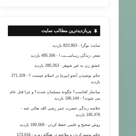
پربازدیدترین مطالب سایت
مطالب جدید
سایت نوگرا
- 823,863 بازدید
۹۲/۱۲/۲۴
ایی که برده فیس بوک می شوند
شعر، زندگی زیبـاســـت !
- 485,306 بازدید
عشق زن به غیر شوهر
- 280,263 بازدید
حکم نوشیدن آبجو (بیره) در اسلام چیست ؟
- 271,329
بازدید
میانمار کجاست؟ چگونه مسلمان شدند؟ و چرا قتل عام
می شوند؟
- 196,144 بازدید
خلاصه زندگی حضرت عمر رضی الله تعالی عنه
-
185,476 بازدید
روش صحیح و علمی حفظ کردن
- 180,569 بازدید
حکم بوسه کردن و ملاعبه در هنگام روزه
- 173,616