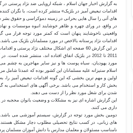
به گزارش اخبار جهان اسلام ، شبکه اروپایی ضد نژاد پرستی در گ
اقدامات تبعیض آمیز در بلژیک» منتشر کرده است، با نگران کنند
های آتی را سال هایی بحرانی در زمینه دموکراسی و حقوق بشر در 
در واقع، در ورای چهره و ظاهر خوشایند انبوه موسسات و نهاد ه
واقعیتی ناخوشایند پنهان است که کمتر مورد توجه فرار می گیر
اقدامات نژاد پرستانه بالاخص در مورد مسلمانان بلژیک می باشد.
در این گزارش 60 صفحه ای اشکال مختلف نژاد پرستی و 
2011 تا 2012 در بلژیک اتفاق افتاده اند، منتشر شده 
مورد یهودیان، سیاه پوست ها و نیز سایر مهاجرین به چشم می 
اسلام ستیزانه علیه مسلمانان این کشور بوده که عمدتا شامل مرا
اولین و مهم ترین بخشی که این گونه اقدامات تبعیض آمیز را، 
بخش کار و استخدام می باشد. برخی آگهی های استخدامی به گ
شدن برای شغل مورد نظر را از دست می دهند.
این گزارش اشاره ای نیز به مشکلات و وضعیت بانوان محجبه در یاف
داری می کنند.
دومین بخش مورد توجه در گزارش، سیستم آموزشی می باشد. فر
های زبانی، در کسب نتایج تحصیلی مطلوب دچار مشکل هستند. ه
نامناسب مسئولان و معلمان مدارس با دانش آموزان مسلمان پرد