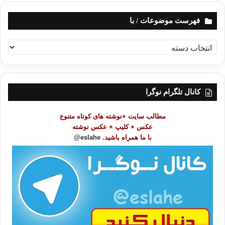
فهرست موضوعات / با
ف
ه
ر
س
ت
کانال تلگرام نوگرا
م
و
مطالب سایت +نوشته های کوتاه متنوع
ض
عکس + کلیپ + عکس نوشته
و
با ما همراه باشید.
eslahe@
ع
ا
ت
/
ب
ا