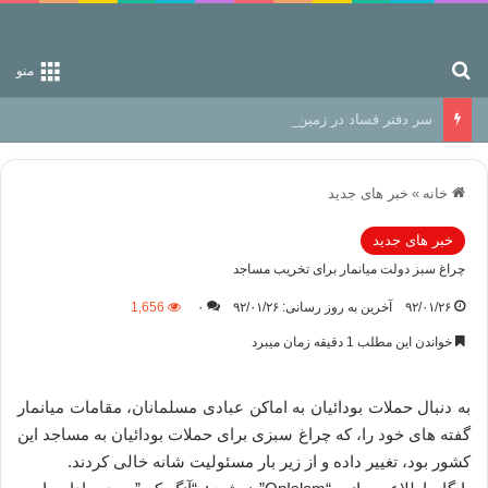
جستجو برای
منو
سر دفتر فساد در زمین‌، دوری وکناره‌گیری از راه خداست‌!
خانه
»
خبر های جدید
خبر های جدید
چراغ سبز دولت میانمار برای تخریب مساجد
۹۲/۰۱/۲۶
آخرین به روز رسانی: ۹۲/۰۱/۲۶
۰
1,656
خواندن این مطلب 1 دقیقه زمان میبرد
به دنبال حملات بودائیان به اماکن عبادی مسلمانان، مقامات میانمار
گفته ‌های خود را، که چراغ سبزی برای حملات بودائیان به مساجد این
کشور بود، تغییر داده و از زیر بار مسئولیت شانه خالی کردند.