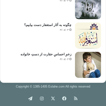
۰۴/۰۸/۰۳
چگونه به آثار استغفار دست بیابیم؟
۰۴/۰۸/۰۳
زخمِ احساسِ حقارت از دستِ خانواده
۰۴/۰۸/۰۳
Copyright © 1385-1405 Eslahe.com All rights reserved
خوراک
فیس
X
اینستاگرام
تلگرام