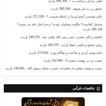
شعر، زندگی زیبـاســـت !
- 485,306 بازدید
عشق زن به غیر شوهر
- 280,264 بازدید
حکم نوشیدن آبجو (بیره) در اسلام چیست ؟
- 271,329 بازدید
میانمار کجاست؟ چگونه مسلمان شدند؟ و چرا قتل عام می شوند؟
-
196,144 بازدید
خلاصه زندگی حضرت عمر رضی الله تعالی عنه
- 185,476 بازدید
روش صحیح و علمی حفظ کردن
- 180,570 بازدید
حکم بوسه کردن و ملاعبه در هنگام روزه
- 173,616 بازدید
نصیب زن در بهشت چیست؟
- 152,965 بازدید
بیست و هشت معجزه از معجزات حضرت محمّد رسول الله
- 148,961 بازدید
تناقضات قرآنی