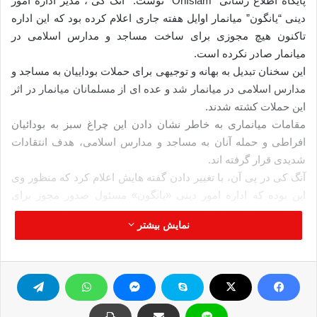
پایگاه اطلاع ‌رسانی “OnIslam” نوشت:‌ “آنگ کی”، مدیر اداره امور
دینی “یانگون” میانمار اوایل هفته جاری اعلام کرده بود که این اداره
تاکنون هیچ مجوزی برای ساخت مساجد و مدارس اسلامی در
میانمار صادر نکرده است.
این سخنان تبدیل به بهانه و توجیهی برای حملات بوداییان به مساجد و
مدارس اسلامی در میانمار شد و عده‌ ای از مسلمانان میانمار در اثر
این حملات کشته شدند.
مقامات میانماری به خاطر نشان دادن این چراغ سبز به بودائیان
افراطی و حمله آنان به مساجد و مدارس اسلامی، هدف انتقادات
شدیدی قرار گرفته ‌اند.
آنگ کی در پی آن، با تغییر دادن گفته ‌هایش اعلام کرد که منظور وی
این بوده که اداره امور دینی «یانگون» مسئول صدور مجوز برای
مساجد و مدارس اسلامی نبوده و صدور چنین مجوزهایی در حوزه
نمایش بیشتر
اختیارات این اداره نیست.
اما حقیقت این است که در پی این اظهارات تعدادی از مساجد و
مدارس اسلامی میانمار به آتش کشیده شدند و موج جدیدی از
حملات علیه مسلمانان به راه افتاد.
در پی این خشونت‌ها ۱۳ دانش‌آموز مسلمان نیز در آتش‌ سوزی