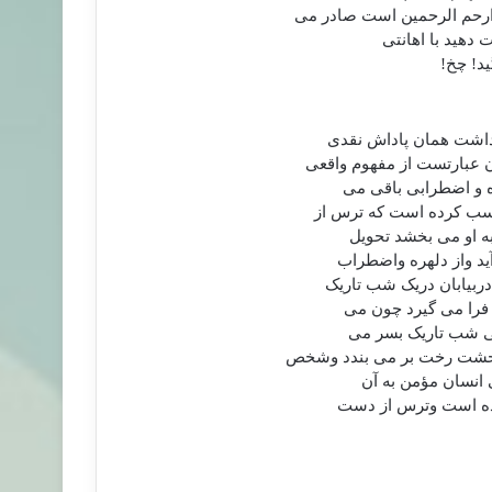
ارحم الرحمین است صادر می
 دهید با اهانتی
ید! چخ!
نداشت همان پاداش نقدی
ن عبارتست از مفهوم واقعی
وه و اضطرابی باقی می
 کسب کرده است که ترس از
ه او می بخشد تحویل
ید واز دلهره واضطراب
بیابان دریک شب تاریک
 فرا می گیرد چون می
قتی شب تاریک بسر می
ووحشت رخت بر می بندد وشخص
 انسان مؤمن به آن
شده است وترس از دست