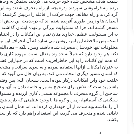
سمت هدف مشخص شده خود حرکت می کردند، ستمگرانه وجاهلانه غ
برده وبه فراموشی سپردند ودرنتیجه، از راه منحرف شدند وبه ا
گرد کردند و راه مخالف جهت حرکت آن قافله را درپیش گرفتند؛ 
آسمان ها و زمین طوری آفریده شده اند که درخدمت این بخش از 
مسخر گشته اند، چرا که مسئولیت بزرگی برعهده ایشان گذاشت
به این مسئولیت عظیم، خداوند منان تمام این امکانات را در اختیار 
است. پس ملاحظه این امر، روشن می سازد که آن انحراف این نی
مخلوقات تنها خودشان منحرف شده باشند وبس، بلکه – معاذالله-
نکته هم وجود دارد که عملاً به خداوند متعال نسبت بیهوده کاری 
که همه این کائنات را به این خاطرآفریده است که دراختیاراین قش
به عنوان امکانات ازآنها استفاده نموده و به سوی سرانجام مشخ
که انسان مسیر دیگری انتخاب می کند، به زبان حال می گوید که 
خلقت خود واین امکانات درکار نبوده است. سبحان الله! پس وقتی
باشد پیداست که تلاش برای تصحیح مسیر و خاتمه دادن به آن، و
ساختن آن گروه منحرف با مجموعه هستی، کاری ارزنده و مسئو
سنگینی که آسمانها، زمین و کوه ها با وجود عظمتی که دارند هی
آن را نداشته وبه شدت از آن خودداری کرده اند. اما همان انسان 
نادانی شده و منحرف می گردد، این استعداد راهم دارد که بار س
بکشد.
از