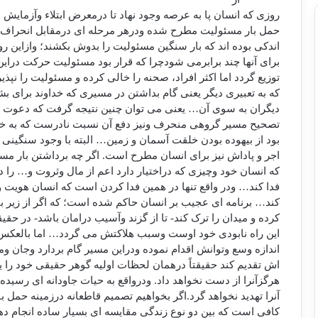
روزی که انسان پا به عرصه وجود نهاد تا درمعرض ابتلاء وآزمایش ق
حمل بار مسئولیت مطرح شده ودرهر مرحله ای درمقابل انحراف 
اندکی بوده اند که بار سنگین مسئولیت را بدوش بکشند؛ وازاین 
برای آنها چند برابرمی شودچرا که قرار بود مسئولیت حرکت دراین 
توزیع گردد اما اکثر افراد، صحنه را خالی کرده و مسئولیت را نپذ
که به تعبیری دیگر یعنی گام بداشتن در مسیری که خداوند برای 
دیگران به سوی آن… یعنی می توان چنین نتیجه گرفت که دعوت ب
تصحیح مسیر گروهی منحرف ونیز دفع آن نسبت نادرست که به خد
بود از بیهوده بودن خلقت آسمان و زمین… البته با وجود سنگینی
اجر و پاداش نیز برای انسان مطرح است. اگر چه برداشتن بار مس
که انسان خود وچیزی که دراختیار دارد اعم از مال وثروت و… را 
فدا کند… ودر واقع تنها در همین فدا کردن است که انسان هویت و
کند… برنامه ای عجیب بر انسان حاکم شده است؛ که اگر از زیر 
کرده و میدان را ترک کند- تا از گزند وآسیب درامان باشد- در حقیق
این راه نابودی خود اوست وسبب هلاکتش می گردد… اما بالعکس ا
اندازه وسع وتوانش اقدام نموده ودراین مسیر گام بردارد وجان و
اش تقدیم کند حقیقتاً درهمان لحظات اولیه گوهر حقیقی خود را یاف
هرگزآنرا از دست نخواهد داد. ودرواقع به حیات جاودانه ای رسی
آنرا تهدید نخواهد گرد.اگر بخواهیم تصمیم قاطعانه درزمینه حمل ب
کافی است که بین دو نوع زندگی مقایسه ای بسیار ساده انجام ده