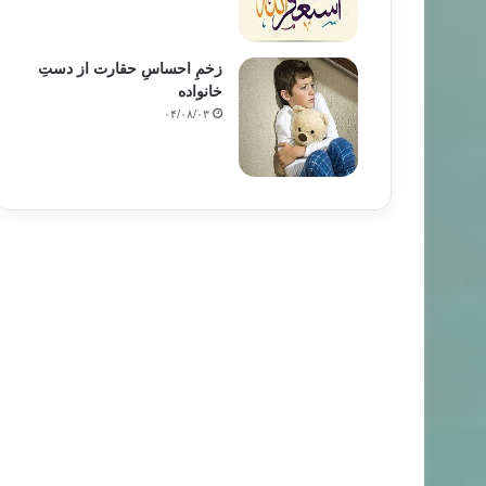
زخمِ احساسِ حقارت از دستِ
خانواده
۰۴/۰۸/۰۳