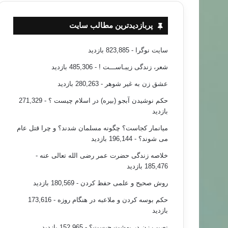
پربازدیدترین مطالب سایت
سایت نوگرا
- 823,885 بازدید
شعر، زندگی زیبـاســـت !
- 485,306 بازدید
عشق زن به غیر شوهر
- 280,263 بازدید
حکم نوشیدن آبجو (بیره) در اسلام چیست ؟
- 271,329
بازدید
میانمار کجاست؟ چگونه مسلمان شدند؟ و چرا قتل عام
می شوند؟
- 196,144 بازدید
خلاصه زندگی حضرت عمر رضی الله تعالی عنه
-
185,476 بازدید
روش صحیح و علمی حفظ کردن
- 180,569 بازدید
حکم بوسه کردن و ملاعبه در هنگام روزه
- 173,616
بازدید
نصیب زن در بهشت چیست؟
- 152,965 بازدید