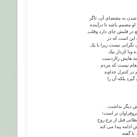
دن به مقتضای آن، ئاگر
و مصمم باشد تا درآینده
 در قلبش جای دارد وقلب
 این است که در
نگرانی نیست زیرا با یک
ه وبا کردار نیک
وخته هایش راازدست
مقام نیست که مردم
 در کنترل خداوند
گیرد بلکه آن را
داش دیگر نداشت،
تروفراوان تر است؛
ظاتی قبل از نزع روح
 ادامه پیدا می کند
 نا گفته