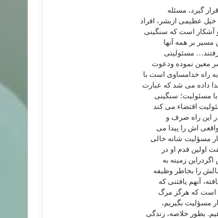
رار گیرد، مسئله
خیل عظیمی ازبشر، افراد
رو آشکار است که سنگینی
مسیر بر همه آنها
یرفتند… مسئولیتی
بشر معین نموده ودعوت
ه راه خدامساوی است با
ا داده می شد که عبارت
 با مسئولیت؛ سنگینی
ئولیت اقتضاء می کند
در این راه صرف و
اقعی اش را پیدا می
بار مسؤلیت شانه خالی
ت اولین قدم او در
گردراین زمینه به
مالش را بخاطر وظیفه
ته، آنهم یافتنی که
ده است که هرگز مرگ
ار مسؤلیت بگیریم،
یم. بطور خلاصه، زندگی