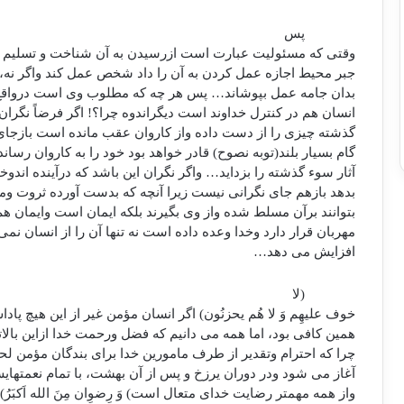
پس
وقتی که مسئولیت عبارت است ازرسیدن به آن شناخت و تسلیم ش
جبر محیط اجازه عمل کردن به آن را داد شخص عمل کند واگر نه، ا
بدان جامه عمل بپوشاند… پس هر چه که مطلوب وی است درواقع
انسان هم در کنترل خداوند است دیگراندوه چرا؟! اگر فرضاً نگران
گذشته چیزی را از دست داده واز کاروان عقب مانده است بازجای 
گام بسیار بلند(توبه نصوح) قادر خواهد بود خود را به کاروان رساند
آثار سوء گذشته را بزداید… واگر نگران این باشد که درآینده اند
بدهد بازهم جای نگرانی نیست زیرا آنچه که بدست آورده ثروت و
بتوانند برآن مسلط شده واز وی بگیرند بلکه ایمان است وایمان هم
مهربان قرار دارد وخدا وعده داده است نه تنها آن را از انسان نمی 
افزایش می دهد…
(لا
خوف علیهِم وَ لا هُم یحزنُون) اگر انسان مؤمن غیر از این هیچ پا
همین کافی بود، اما همه می دانیم که فضل ورحمت خدا ازاین بالا
چرا که احترام وتقدیر از طرف مامورین خدا برای بندگان مؤمن لح
آغاز می شود ودر دوران یرزخ و پس از آن بهشت، با تمام نعمتهایش
واز همه مهمتر رضایت خدای متعال است) وَ رِضوِان مِنَ الله اَکبَرُ).