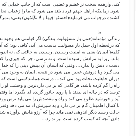
کند، وازهمه سخت تر خشم و غضبی است که از جانب خدایی که 
شود. زمانیکه ازاهل جهنم فریاد بلند می شود که ما راازعذاب نجات
کشنده درجواب می فرماید:(اخسئوا فِیهَا وَ لا تکَلِمُون) یعنی: بتمرگ
اما
زندگی مؤمنانه(حمل بار مسؤولیت بندگی) اگر قیامتی هم وجود 
که درلحظه اول حمل بار مسؤلیت بدست می آید، کافی بود؛ که آ
کلمه( ایمان) یعنی به امنیت رسیدن، رسیدن به حالتی که، نه اند
ماند- زیرا به مرادش رسیده است- و نه ترسی، چرا که چیزی را
دست دادنش را ندارد… وقتی که انسان آن بینش دینی را که خدا ب
می گیرد وبا درونش عجین می شود در نتیجه، ایمان به وجود می آ
دوران جاهلیت نجات پیدا می کند… درست همانندکسی است که در
راه را گم کرده باشد، هر گامی که بر می داردترس و وحشت او را
ترسد که در چاله ای بیفتد یا پا روی جانور گزنده ای بگذرد اما و
آید و خورشید طلوع می کند و راه و مقصدش را می یابد ترس 
با کمال اطمینان گام بر می دارد و به سیرتش ادامه می دهد وقتی
حالت رسید دیگر اندوهی نمی ماند چرا که آرزو هایش برآورده 
دادن آنچه که کسب کرده است نیز ندارد…