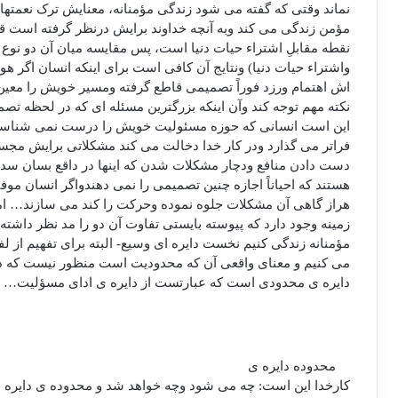
نماند وقتی که گفته می شود زندگی مؤمنانه، معنایش ترک نعمتهای
مؤمن زندگی می کند وبه آنچه خداوند برایش درنظر گرفته است 
نقطه مقابلِ اشتراء حیات دنیا است، پس مقایسه میان آن دو نوع 
واشتراء حیات دنیا) ونتایج آن کافی است برای اینکه انسان اگر هوش
اش اهتمام ورزد فوراً تصمیمی قاطع گرفته ومسیر خویش را معین
نکته مهم توجه کند وآن اینکه بزرگترین مسئله ای که در لحظه 
این است انسانی که حوزه مسئولیت خویش را درست نمی شناسد و
فراتر می گذارد ودر کار خدا دخالت می کند مشکلاتی برایش مجس
دست دادن منافع ودچار مشکلات شدن که اینها در داقع بسان سده
هستند که احیاناً اجازه چنین تصمیمی را نمی دهندواگر انسان مو
هراز گاهی آن مشکلات جلوه نموده وحرکت را کند می سازند… اما ب
زمینه وجود دارد که پیوسته بایستی تفاوت آن دو را مد نظر داشته ب
مؤمنانه زندگی کنیم نخست دایره ای وسیع- البته برای تفهیم از لف
می کنیم و معنای واقعی آن که محدودیت است منظور نیست که د
دایره ی محدودی است که عبارتست از دایره ی ادای مسؤلیت…
محدوده دایره ی
کارخدا این است: چه می شود وچه خواهد شد و محدوده ی دایره ی