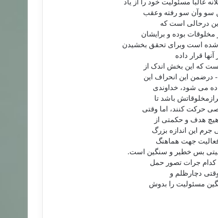
الباً مسئولیت خود را از یاد
ین سو وآن سو رفته وعقب
این درحالی است که
مخلوقات بوده و برایشان
ه شده است وبرای تحقق بخشیدن
آنها قرار داده
ست که این بخش اندک از
 درضمن این انحراف این
داده می شود، خداوندی
رازمخلوقاتش باشد تا
صی حرکت کنند، اما وقتی
هیچ هدف و حکمتی از
 جرم این اندازه بزرگ
 فعالیت جهت هماهنگ
لیتی بس خطیر و سنگین است.
چ کدام جرات تصور حمل
وقتی دچارظلم و
نگین مسئولیت را بدوش