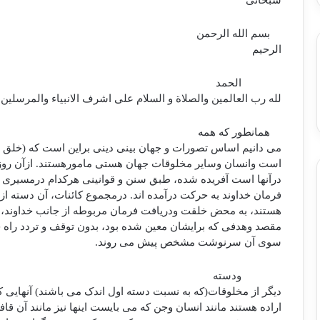
سبحانی
بسم الله الرحمن
الرحیم
الحمد
لله رب العالمین والصلاة و السلام علی اشرف الانبیاء والمرسلین.
همانطور که همه
می دانیم اساس تصورات و جهان بینی دینی براین است که (خلق و
است وانسان وسایر مخلوقات جهان هستی مامورهستند. ازآن روزک
درآنها است آفریده شده، طبق سنن و قوانینی هرکدام درمسیری 
فرمان خداوند به حرکت درآمده اند. درمجموع کائنات، آن دسته از
هستند، به محض خلقت ودریافت فرمان مربوطه از جانب خداوند، 
مقصد وهدفی که برایشان معین شده بود، بدون توقف و تردد راه خود
سوی آن سرنوشت مشخص پیش می روند.
ودسته
دیگر از مخلوقات(که به نسبت دسته اول اندک می باشند) آنهایی ک
اراده هستند مانند انسان وجن که می بایست اینها نیز مانند آن قاف