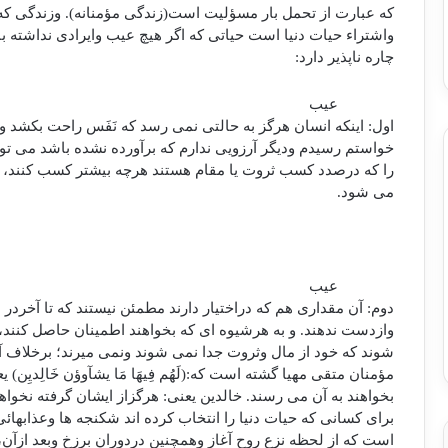
که عبارت از تحمل بار مسؤلیت است(زندگی مؤمنانه). وزندگی که 
واشتراء حیات دنیا است حیاتی که اگر هیچ عیب وایرادی نداشته ب
چاره ناپذیر دارد:
عیب
اول: اینکه انسان هرگز به حالتی نمی رسد که نَفَس راحت بکشد وب
خواستم رسیدم ودیگر آرزویی ندارم که برآورده نشده باشد می توا
را که درصدد کسب ثروت یا مقام هستند هرچه بیشتر کسب کنند، آ
می شود.
عیب
دوم: آن مقداری هم که دراختیار دارند مطمئن نیستند که تا آخردر
وازدست ندهند. و به هرشیوه ای که بخواهند اطمینان حاصل کنند،
شوند که خود از مال وثروت جدا نمی شوند ونمی میرند؛ برخلاف آن
مؤمنان متقی مهیا گشته است که:(لَهُم فِیهَا مَا یشآوؤن خَالِدیِن) 
بخواهند به آن می رسند. خالدین یعنی: هرگزاز ایشان گرفته نخواه
برای کسانی که حیات دنیا را انتخاب کرده اند شکنجه ها وعذابهائ
است که از لحظه نزع روح آغاز وهمچنین دردوران برزخ وبعد ازآن، 