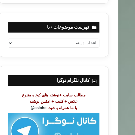
فهرست موضوعات / با
ف
ه
ر
س
ت
م
و
کانال تلگرام نوگرا
ض
و
مطالب سایت +نوشته های کوتاه متنوع
ع
عکس + کلیپ + عکس نوشته
ا
با ما همراه باشید.
eslahe@
ت
/
ب
ا