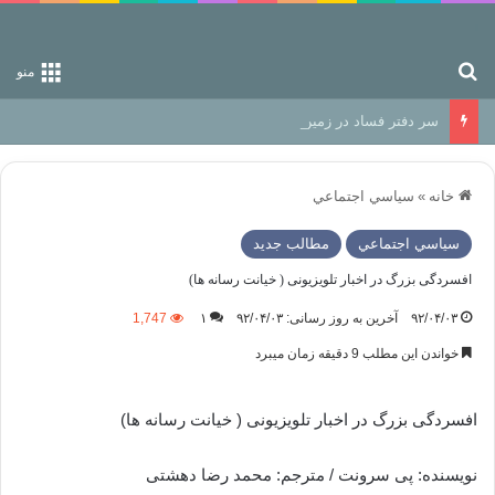
جستجو برای
منو
سر دفتر فساد در زمین‌، دوری وکناره‌گیری از راه خداست‌!
خانه
»
سياسي اجتماعي
سياسي اجتماعي
مطالب جدید
افسردگی بزرگ در اخبار تلویزیونی ( خیانت رسانه ها)
۹۲/۰۴/۰۳
آخرین به روز رسانی: ۹۲/۰۴/۰۳
۱
1,747
خواندن این مطلب 9 دقیقه زمان میبرد
افسردگی بزرگ در اخبار تلویزیونی ( خیانت رسانه ها)
نویسنده: پی سرونت / مترجم: محمد رضا دهشتی