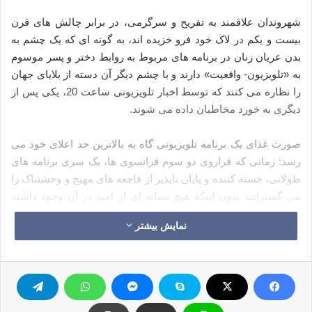
شهروندان علاقمند به تفریح و سرگرمی، در برابر چالش های قرن
بیست و یکم در لاک خود فرو خزیده اند، به گونه ای که یک چشم به
بدن عریان زنان در برنامه های مربوط به روابط دختر و پسر موسوم
به «تلویزیون- واقعیت» دارند و با چشم دیگر آن دسته از بلایای جهان
را نظاره می کنند که توسط اخبار تلویزیونی ساعت 20، یکی پس از
دیگری به خورد مخاطبان داده می شوند.
صورت غذای یک برنامه تلویزیونی گاه به بالاترین حد اعلای خود می
رسد: زمانی که فراروی دو سوم فرانسوی ها، یک سری برنامه های
طولانی، خسته کننده و پایان ناپذیر از فاجعه های مهیج و وحشتناک را
می گسترانند بدون اینکه هیچ نشانه ای از امید در آن وجود داشته
باشد. این برنامه ها مواردی از قبیل خسارات، مشقت ها و آزارها،
نمایش بیشتر
مراسم و آیین های رسانه ای و سستی و رخوت دموکراتیک را در
برمی گیرد.
نیمه افلیج