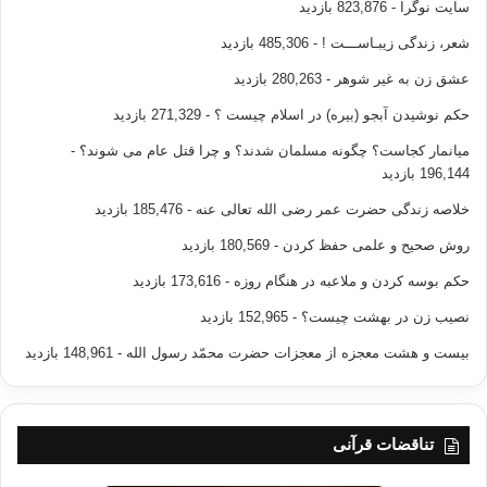
سایت نوگرا
- 823,876 بازدید
ی خاکستری است.
شعر، زندگی زیبـاســـت !
- 485,306 بازدید
صنعت ترکیب صدا با هم، دیگر وجود ندارد. قضاوت مثبت دوستان
عشق زن به غیر شوهر
- 280,263 بازدید
خارجی درباره ی وضعیت فرانسه چه اهمیتی دارد؟ همه چیز به طور
حکم نوشیدن آبجو (بیره) در اسلام چیست ؟
- 271,329 بازدید
عملی در مسیر نامطلوب پیش می رود. بازگشت به عقب، مخاطبان
میانمار کجاست؟ چگونه مسلمان شدند؟ و چرا قتل عام می شوند؟
-
را در انتظار ژرفانمایی قراردادن و بررسی مقایسه ای، همگی در
196,144 بازدید
قفسه ی ابزارهای بی فایده ی تحلیل، ردیف شده اند. از دیدگاه
خلاصه زندگی حضرت عمر رضی الله تعالی عنه
- 185,476 بازدید
فیلسوف زن فرانسوی، شانتال دلسول، منبع«بیماری فرانسه» به
چنین ناتوانی کودکانه در نسبی کردن تجربه ی واقعی و در انتخاب و
روش صحیح و علمی حفظ کردن
- 180,569 بازدید
اختیار کردن باز می گردد. در یک سخنرانی که توسط روزنامه فیگارو
حکم بوسه کردن و ملاعبه در هنگام روزه
- 173,616 بازدید
به چاپ رسیده، شانتال دلسول معتقد است که «فرانسوی ها هرگز
نصیب زن در بهشت چیست؟
- 152,965 بازدید
خود را با دیگران مقایسه نمی کنند بلکه خود را با آرمان جامعه ی
کامل مقایسه می کنند که در آن تمامی پارادوکس ها از بین می رود و
بیست و هشت معجزه از معجزات حضرت محمّد رسول الله
- 148,961 بازدید
همزمان برخوردار از انعطاف و حذف رقابت، کیفیت بالای تحصیلات
بدون هیچ گونه رویکرد گزینشی اشتغال کامل بدون نظام اقتصادی
اشتراکی و نیز بدون رقابت یا خطرپذیری است.»
تناقضات قرآنی
در انتظار دریافتن این مطلب که آیا تأثیر نشاطآور انتخابات ریاست