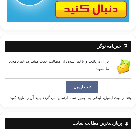
رسانه ها به تغذیه ی این ماشین افسردگی مبادرت می کنند با توجه
به اینکه فقط به جزئی از واقعیت و آنهم سیاه ترین بخش و نادرست
ترین قسمت آن می پردازند. «رسانه ها جز بر تیرگی ها تأکید نمی
کنند از روی قصور و فراموشی گناه می کنیم و دروغ می گوییم».
روزنامه نگار فرانسوی آقای ژان کلود گیلبو ضمن بیان مطلب فوق در
مجله ای با عنوان آشکار «گزارشگران امید» از چنین رویکردی ابراز
خبرنامه نوگرا
تأسف می کنند. جریان اطلاعات منفی که هر روز پخش می شود،
موجب بدریختی و تغییر شکل واقعیت شده است. آینه ی رسانه ای،
برای دریافت و باخبر شدن از مطالب جدید مشترک خبرنامه‌ی
از روی تنبلی و همنواگرایی، نوعی تصویر غیرواقعی و نادرست را
ما شوید.
منعکس می کند. چهره یا تصویر هرگز از واقعیت منفی استخراج
نشده است بلکه این تصویر منفی است که به عنوان انعکاس واقعیت
ارائه می شود.
بعد از ثبت ایمیل، لینکی به ایمیل شما ارسال می گردد باید آن را تایید کنید.
با چنین فضایی، چگونه شگفت زده شویم که افسردگی شدید به
موضوع مد روز تبدیل شده است. رسانه ها و شهروندان مصرف
کننده به مدت دو دهه است که در یک رابطه عجیب و نگران کننده
پربازدیدترین مطالب سایت
محبوس شده اند. آنها از گذشته، حال و آینده یک نوع تابلو نقاشی
وسیع یا پرده نمایش گسترده ساخته اند که رنگ آن غم انگیز با زمینه