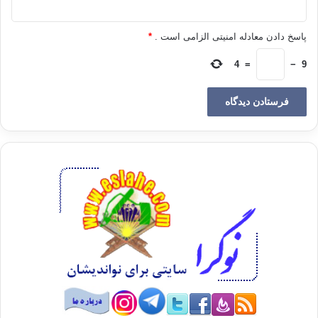
داخلی در عراق صورت می گیرد.
پاسخ دادن معادله امنیتی الزامی است .
*
سرانجام، با نشان دادن پوسته ای از عکس های مربوط به شکنجه
های زندان ابوغریب در عراق، سس برنامه خبری به اتمام می رسد.
4
=
−
9
«جهان بدین سان به پیش می رود» این عبارت را ونسان هرووئه در
شبکه ی LCI با نوعی کنایه به تقدیرگرایی ابراز می دارد:
آیا ما باید افسردگان را منع کنیم از اینکه به تلویزیون نگاه کنند؟ بدون
تردید این امر خیلی خطرناک است! یا اینکه برعکس، بایستی به آنان
توصیه کنیم که وضعیت شخصی و شرایط فردی خود را نسبی تصور
کنند.
برنامه ی خبری تلویزیون، حاوی بیست دقیقه اضطراب و دلهره و ده
دقیقه اخبار مربوط به «گذشته بهتر بود» است.
ملاحظه ی فوق مبتنی بر بررسی تحقیقی «آژانس یورو آر. اس.سی
.چی» است که در سال 2006 بر اساس واکنش های یک مجموعه