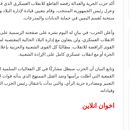
أكد حزب الحرية والعدالة رفضه القاطع للانقلاب العسكري الذي قام 
وعزل رئيس الجمهورية المنتخب، وقام بتعيين قيادة لإدارة البلاد 
منتخبة تُقسم اليمين في حماية الدبابات والمدرعات.
وأعلن الحزب- في بيانٍ له اليوم نشره على صفحته الرسمية عل
الانقلاب العسكري، ولن يتعاون مع إدارة البلاد الحالية المغتصب
القوى الرافضة للانقلاب، مطالبًا كل القوى الشعبية والحزبية بإعل
الحرة أو مع انقلاب عسكري كامل على الإرادة الشعبية.
وتابع البيان أن الحزب سيظل مشاركًا في كل الفعاليات السلمي
القمعية التي أطلت برأسها وضد القتل الممنهج الذي بدأته قوات ا
التعبير ومصادرة حرية الرأي، والتي بدأت باعتقال رئيس الحزب ا
وقياداته.
اخوان انلاین