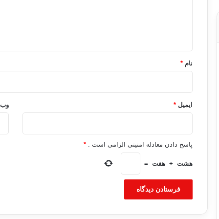
گ
ا
ه
*
نام
*
ایمیل
*
وب‌
پاسخ دادن معادله امنیتی الزامی است .
*
هشت
+
هفت
=