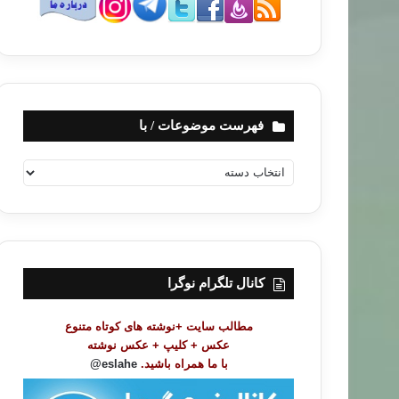
فهرست موضوعات / با
ف
ه
ر
س
ت
م
و
کانال تلگرام نوگرا
ض
و
مطالب سایت +نوشته های کوتاه متنوع
ع
عکس + کلیپ + عکس نوشته
ا
با ما همراه باشید.
eslahe@
ت
/