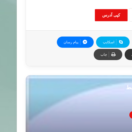
کپی آدرس
اسکایپ
پیام رسان
چاپ
بط