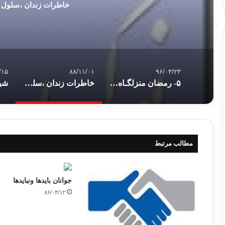
خاطرات زندان ،سلول 
/۱۵
۸۸/۱۱/۰۱
۹۶/۰۳/۲۳
۵- رمضان منزلگـاه عـارفـان، منزل پنجم: کنترل نفس و تربیت اعضاء و جوارح
خاطرات زندان ،سلول آب و جنایت
مطالب مرتبط
جوانان بايدها ونبايدها
۸۶/۰۴/۱۲