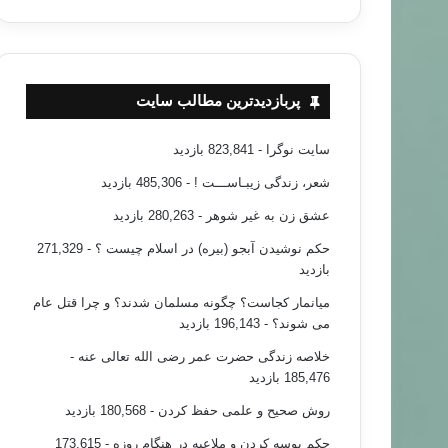
پربازدیدترین مطالب سایت
سایت نوگرا
- 823,841 بازدید
شعر، زندگی زیبـاســـت !
- 485,306 بازدید
عشق زن به غیر شوهر
- 280,263 بازدید
حکم نوشیدن آبجو (بیره) در اسلام چیست ؟
- 271,329
بازدید
میانمار کجاست؟ چگونه مسلمان شدند؟ و چرا قتل عام
می شوند؟
- 196,143 بازدید
خلاصه زندگی حضرت عمر رضی الله تعالی عنه
-
185,476 بازدید
روش صحیح و علمی حفظ کردن
- 180,568 بازدید
حکم بوسه کردن و ملاعبه در هنگام روزه
- 173,615