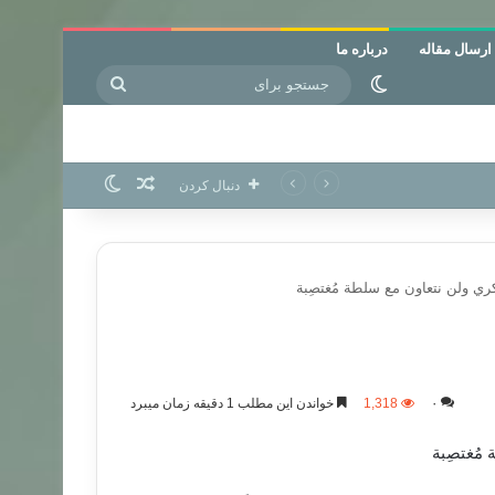
ارسال مقاله
درباره ما
جستجو
تغییر پوسته
برای
نوشته تصادفی
تغییر پوسته
دنبال کردن
كري ولن نتعاون مع سلطة مُغتصِبة
۰
1,318
خواندن این مطلب 1 دقیقه زمان میبرد
مُغتصِبة