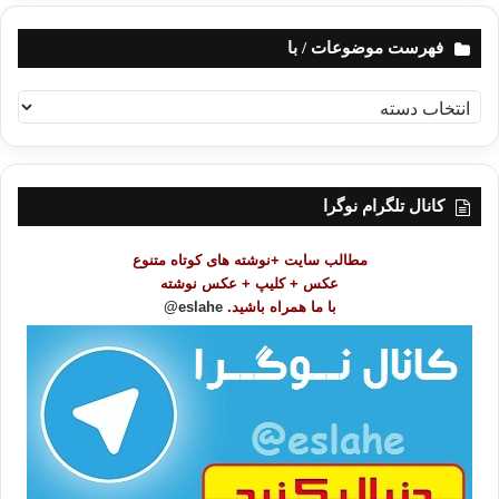
فهرست موضوعات / با
ف
ه
ر
س
ت
کانال تلگرام نوگرا
م
و
مطالب سایت +نوشته های کوتاه متنوع
ض
عکس + کلیپ + عکس نوشته
و
با ما همراه باشید.
eslahe@
ع
ا
ت
/
ب
ا