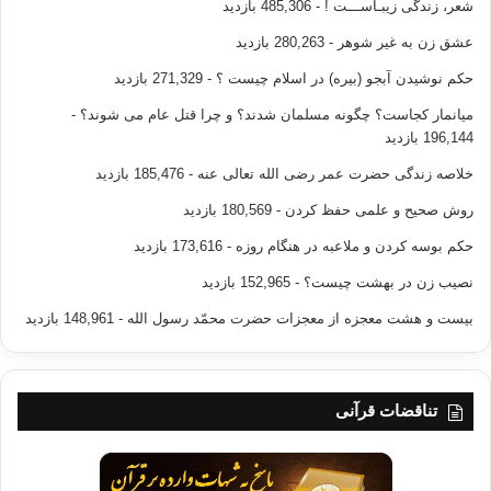
شعر، زندگی زیبـاســـت !
- 485,306 بازدید
عشق زن به غیر شوهر
- 280,263 بازدید
حکم نوشیدن آبجو (بیره) در اسلام چیست ؟
- 271,329 بازدید
میانمار کجاست؟ چگونه مسلمان شدند؟ و چرا قتل عام می شوند؟
-
196,144 بازدید
خلاصه زندگی حضرت عمر رضی الله تعالی عنه
- 185,476 بازدید
روش صحیح و علمی حفظ کردن
- 180,569 بازدید
حکم بوسه کردن و ملاعبه در هنگام روزه
- 173,616 بازدید
نصیب زن در بهشت چیست؟
- 152,965 بازدید
بیست و هشت معجزه از معجزات حضرت محمّد رسول الله
- 148,961 بازدید
تناقضات قرآنی