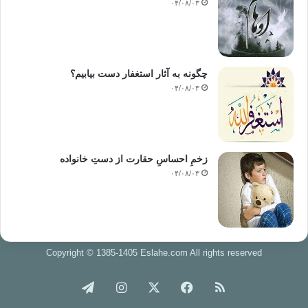
۰۴/۰۸/۰۳
چگونه به آثار استغفار دست بیابیم؟
۰۴/۰۸/۰۳
زخمِ احساسِ حقارت از دستِ خانواده
۰۴/۰۸/۰۳
Copyright © 1385-1405 Eslahe.com All rights reserved
خوراک
فیس
X
اینستاگرام
تلگرام