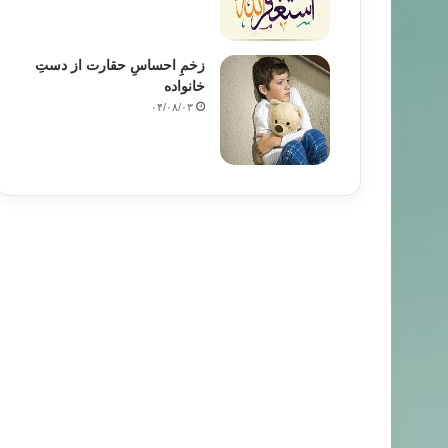
زخمِ احساسِ حقارت از دستِ
خانواده
۰۴/۰۸/۰۳