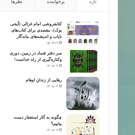
تازه
پرخواننده
نظرها
خبر های جدید
کتابفروشی امام غزالی (آیجی
بوک): مقصدی برای کتاب‌های
نایاب و اندیشه‌های ماندگار
۹۳/۰۱/۱۲
۰۵/۰۳/۱۹
ای شیخ سعید پیران در ترکیه شهردار شدند
سر دفتر فساد در زمین‌، دوری
وکناره‌گیری از راه خداست‌!
۰۴/۰۸/۰۳
رهایی از زندانِ اوهام
۰۴/۰۸/۰۳
چگونه به آثار استغفار دست
بیابیم؟
۰۴/۰۸/۰۳