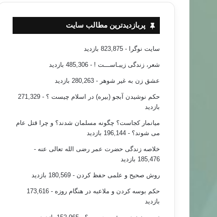
پربازدیدترین مطالب سایت
سایت نوگرا
- 823,875 بازدید
شعر، زندگی زیبـاســـت !
- 485,306 بازدید
عشق زن به غیر شوهر
- 280,263 بازدید
حکم نوشیدن آبجو (بیره) در اسلام چیست ؟
- 271,329
بازدید
میانمار کجاست؟ چگونه مسلمان شدند؟ و چرا قتل عام
می شوند؟
- 196,144 بازدید
خلاصه زندگی حضرت عمر رضی الله تعالی عنه
-
185,476 بازدید
روش صحیح و علمی حفظ کردن
- 180,569 بازدید
حکم بوسه کردن و ملاعبه در هنگام روزه
- 173,616
بازدید