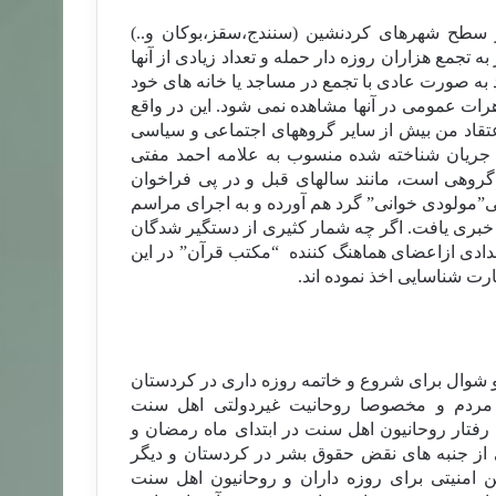
 سطح شهرهای کردنشین (سنندج،سقز،بوکان و..)
 تجمع هزاران روزه دار حمله و تعداد زیادی از آنها
 به صورت عادی با تجمع در مساجد یا خانه های خود
رات عمومی در آنها مشاهده نمی شود. این در واقع
تقاد من بیش از سایر گروههای اجتماعی و سیاسی
جریان شناخته شده منسوب به علامه احمد مفتی
گروهی است، مانند سالهای قبل و در پی فراخوان
”مولودی خوانی” گرد هم آورده و به اجرای مراسم
 خبری یافت. اگر چه شمار کثیری از دستگیر شدگان
عدادی ازاعضای هماهنگ کننده
“مکتب قرآن” در این
رت شناسایی اخذ نموده اند‏.
شوال برای شروع و خاتمه روزه داری در کردستان
بر مردم و مخصوصا روحانیت غیردولتی اهل سنت
رفتار روحانیون اهل سنت در ابتدای ماه رمضان و
کی از جنبه های نقض حقوق بشر در کردستان و دیگر
امنیتی برای روزه داران و روحانیون اهل سنت