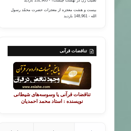
نصیب زن در بهشت چیست؟
- 152,965 بازدید
بیست و هشت معجزه از معجزات حضرت محمّد رسول
الله
- 148,961 بازدید
تناقضات قرآنی
تناقضات قرآنی یا وسوسه‌های شیطانی
نویسنده : استاد محمد احمدیان