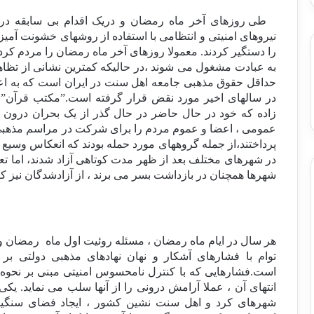
طی روزهای آخر ماه رمضان و دریک اقدام بی سابقه در
نیروهای امنیتی و انتظامی با استفاده از روشهای خشونت آمیز به
را دستگیر کردند. معمولا روزهای آخر ماه رمضان را مردم کرد
به عبادت مشغول می شوند ،در حالیکه کمترین نشانی از تظاه
حداقل حقوق مذهبی جامعه اهل سنت در ایران است که به اع
در سالهای اخیر مورد نقض قرار گرفته است.”مکتب قرآن” 
زاده که خود در حال حاضر در حال گذر از یک بحران درون 
عمومی ، اعضا و عموم مردم را ‏برای شرکت در مراسم مذهبی
پرداختند،از جمله گروههای مورد حمله بودند که انعکاس وسیع
در شهرهای مختلف بعد از ظهر مدت کوتاهی آزاد شدند، اما ‏ت
شهرها همچنان در بازداشت بسر ‏می برند ، از آزادشدگان نیز کا
هر سال در ایام ماه رمضان ، مسئله روئیت اول ماه
رمضان و 
توام با فشارهای آشکار و نهان نهادهای مذهبی دولتی 
است.فشارهایی که با کنترل نامحسوس امنیتی مبنی بر نحوه 
انتهای آن ، عملا آرامش درونی را از آنها سلب می نماید. ی
شهرهای کرد و اهل سنت نشین کشور ، ایجاد فضای سنگین 