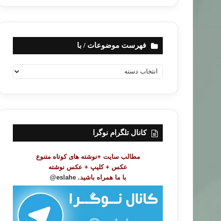
فهرست موضوعات / با
ف
ه
ر
س
ت
م
و
کانال تلگرام نوگرا
ض
و
مطالب سایت +نوشته های کوتاه متنوع
ع
عکس + کلیپ + عکس نوشته
ا
با ما همراه باشید.
eslahe@
ت
/
ب
ا