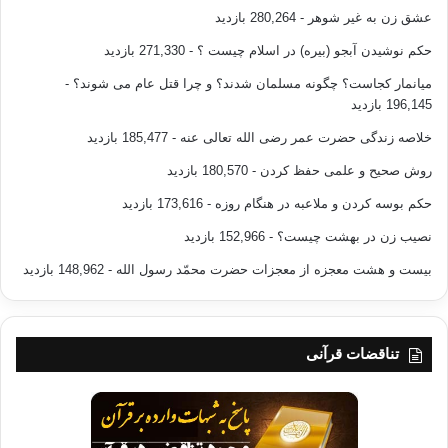
عشق زن به غیر شوهر
- 280,264 بازدید
حکم نوشیدن آبجو (بیره) در اسلام چیست ؟
- 271,330 بازدید
کپی آدرس
میانمار کجاست؟ چگونه مسلمان شدند؟ و چرا قتل عام می شوند؟
-
196,145 بازدید
خلاصه زندگی حضرت عمر رضی الله تعالی عنه
- 185,477 بازدید
روش صحیح و علمی حفظ کردن
- 180,570 بازدید
حکم بوسه کردن و ملاعبه در هنگام روزه
- 173,616 بازدید
نصیب زن در بهشت چیست؟
- 152,966 بازدید
بیست و هشت معجزه از معجزات حضرت محمّد رسول الله
- 148,962 بازدید
تناقضات قرآنی