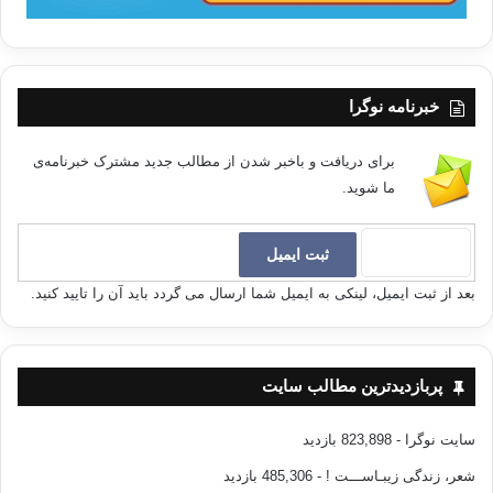
دختران
شهر به روستا فکر میکنند ، دختران روستا در آرزوی شهر میمیرند…
مردان کوچک ، به
آسایش مردان بزرگ فکر میکنند ، مردان بزرگ در آرامش مردان
خبرنامه نوگرا
کوچک میمیرند… کدام پل
، در کجای جهان ، شکسته است…؟! که هیچ کس به خانه اش
برای دریافت و باخبر شدن از مطالب جدید مشترک خبرنامه‌ی
نمیرسد .
ما شوید.
—————————-
بعد از ثبت ایمیل، لینکی به ایمیل شما ارسال می گردد باید آن را تایید کنید.
امروز
همون فردايي هست كه ديروز انتظارش رو داشتي . پس درست
بسازش كه فردا افسوسش رو
پربازدیدترین مطالب سایت
نخوري …
سایت نوگرا
- 823,898 بازدید
منبع
: اینترنت
شعر، زندگی زیبـاســـت !
- 485,306 بازدید