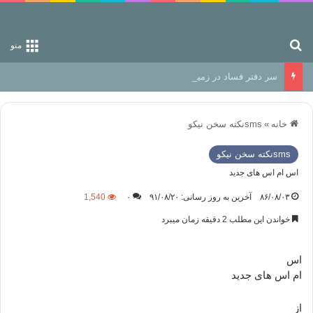
جستجو برای
منو
سر دفتر فساد در زمین‌، دوری وکناره‌گیری از راه خداست‌!
خانه
»
smsنكته سخن نيكو
smsنكته سخن نيكو
اس ام اس های جدید
۸۶/۰۸/۰۳
آخرین به روز رسانی: ۹۱/۰۸/۲۰
۰
1,540
خواندن این مطلب 2 دقیقه زمان میبرد
اس
ام اس های جدید
از