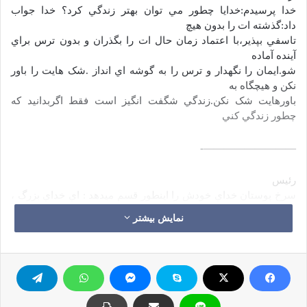
خدا پرسيدم:خدايا چطور مي توان بهتر زندگي کرد؟ خدا جواب
داد:گذشته ات را بدون هيچ
تاسفي بپذير،با اعتماد زمان حال ات را بگذران و بدون ترس براي
آينده آماده
شو.ايمان را نگهدار و ترس را به گوشه اي انداز .شک هايت را باور
نکن و هيچگاه به
باورهايت شک نکن.زندگي شگفت انگيز است فقط اگربدانيد که
چطور زندگي کني
—————————-
رئيس
سرخ پوستان خداي خودش را اينطور قسم ميدهد : اي خداي بزرگ ،
به من کمک کن که هر
نمایش بیشتر
وقت خواستم در مورد راه رفتن ديگري قضاوت کنم قدري با
کفشهاي او راه بروم
—————————-
فریدریش