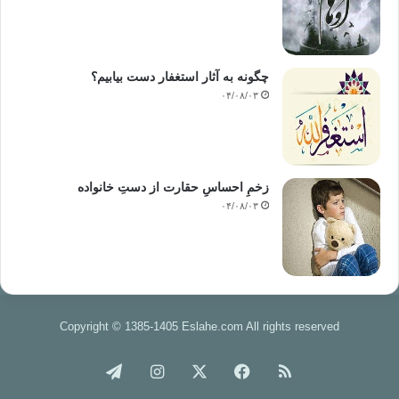
چگونه به آثار استغفار دست بیابیم؟
۰۴/۰۸/۰۳
زخمِ احساسِ حقارت از دستِ خانواده
۰۴/۰۸/۰۳
Copyright © 1385-1405 Eslahe.com All rights reserved
خوراک
فیس
X
اینستاگرام
تلگرام