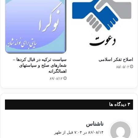
وڵات، ئه‌ساسنامه‌ و به‌رنامه‌ی حیزبی جه‌ماعه‌ت پێشکه‌شی
وه‌زاره‌تی ناوخۆی وڵات
کرا، به‌ڵام ئه‌وه‌ ده‌ ساڵ زیاتره‌ ئه‌م داوایه‌ هه‌ر بێ‌وڵام ماوه‌ته‌وه‌. له‌
هه‌لومه‌ر‌جێکی ئاوادا ئه‌م جه‌ماعه‌ته‌ تا ئێستا دوو کۆنگره‌ی ره‌سمیی
گرتووه‌؛
یه‌که‌میان له‌ ساڵی1381ی هه‌تاوی و دوهه‌میشیان له‌ 8و9ی
سێپتامبری 2006ی زایینی
اصلاح تفکر اسلامی
سیاست ترکیه در قبال کردها –
شعارهای صلح و سیاستهای
به‌رانبه‌ر به‌ 19 و 20ی خه‌رمانانی 1385. جێگای ئاماژه‌یه‌ باره‌گای
۸۵/۰۵/۰۲
اهمالگرانه
مه‌زکه‌زی جه‌ماعه‌ت
۸۹/۰۸/۱۲
له‌ تارانه‌.
‫۳ دیدگاه ها
گ
ناشناس
ف
۸۶/۰۸/۱۴ در ۷:۰۴ قبل از ظهر
ت