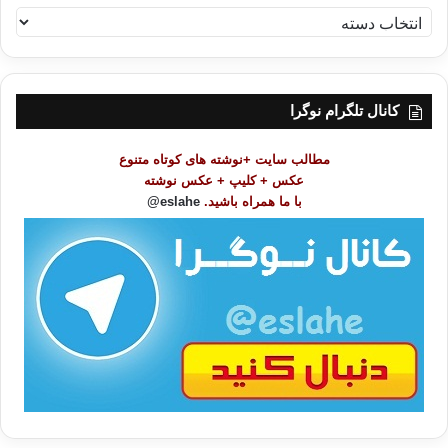
ف
ه
ر
س
ت
کانال تلگرام نوگرا
م
و
مطالب سایت +نوشته های کوتاه متنوع
ض
عکس + کلیپ + عکس نوشته
و
با ما همراه باشید.
eslahe@
ع
ا
ت
/
ب
ا