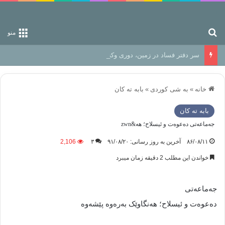
جستجو برای
منو
سر دفتر فساد در زمین‌، دوری وکناره‌گیری از راه خداست‌!
خانه
»
به شی کوردی
»
بابه ته كان
بابه ته كان
جه‌ماعه‌تی ده‌عوه‌ت و ئیسلاح؛ هه&zwn
۸۶/۰۸/۱۱
آخرین به روز رسانی: ۹۱/۰۸/۲۰
۳
2,106
خواندن این مطلب 2 دقیقه زمان میبرد
جه‌ماعه‌تی
ده‌عوه‌ت و ئیسلاح؛ هه‌نگاوێک به‌ره‌وه‌ پێشه‌وه‌