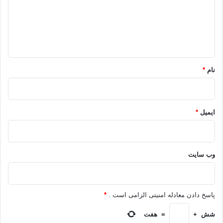
گ
ا
ه
*
نام
*
ایمیل
*
وب‌ سایت
پاسخ دادن معادله امنیتی الزامی است .
*
شش
+
=
هفت