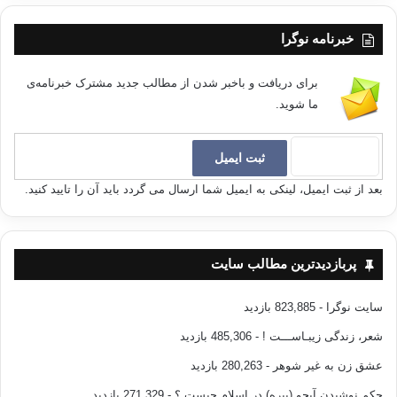
خبرنامه نوگرا
برای دریافت و باخبر شدن از مطالب جدید مشترک خبرنامه‌ی
ما شوید.
بعد از ثبت ایمیل، لینکی به ایمیل شما ارسال می گردد باید آن را تایید کنید.
پربازدیدترین مطالب سایت
سایت نوگرا
- 823,885 بازدید
شعر، زندگی زیبـاســـت !
- 485,306 بازدید
عشق زن به غیر شوهر
- 280,263 بازدید
حکم نوشیدن آبجو (بیره) در اسلام چیست ؟
- 271,329 بازدید