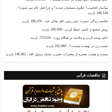
میانمار کجاست؟ چگونه مسلمان شدند؟ و چرا قتل عام می شوند؟
-
196,144 بازدید
خلاصه زندگی حضرت عمر رضی الله تعالی عنه
- 185,476 بازدید
روش صحیح و علمی حفظ کردن
- 180,569 بازدید
حکم بوسه کردن و ملاعبه در هنگام روزه
- 173,616 بازدید
نصیب زن در بهشت چیست؟
- 152,965 بازدید
بیست و هشت معجزه از معجزات حضرت محمّد رسول الله
- 148,961 بازدید
تناقضات قرآنی