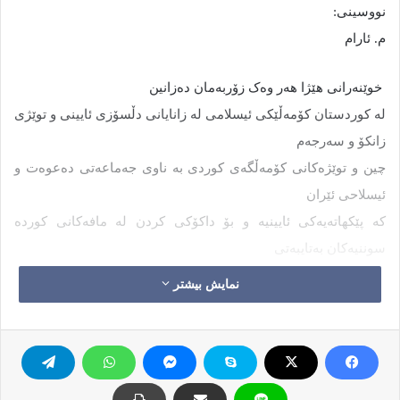
نووسینی:
م. ئارام
خوێنه‌رانی هێژا هه‌ر وه‌ک زۆربه‌مان ده‌زانین
له‌ کوردستان کۆمه‌ڵێکی ئیسلامی له‌ زانایانی دڵسۆزی ئایینی و توێژی
زانکۆ و سه‌رجه‌م
چین و توێژه‌کانی کۆمه‌ڵگه‌ی کوردی به‌ ناوی جه‌ماعه‌تی ده‌عوه‌ت و
ئیسلاحی ئێران
که‌ پێکهاته‌یه‌کی‌ ئایینیه‌ و بۆ داکۆکی کردن له‌ مافه‌کانی کورده‌
سوننیه‌کان به‌تایبه‌تی
و هه‌موو ئه‌و که‌مه‌نه‌ته‌وه‌ سوننیه‌کانی ئێران به‌ گشتی هه‌ر له‌
نمایش بیشتر
سه‌ره‌تاکانی
شۆرشی1979/ 1357ی گه‌لانی ئێرانه‌وه‌ سه‌ری هه‌ڵدا و ساڵانێکی
زۆره له پێناوی به‌رگری
له‌ مان و مه‌جوودیه‌ت و مافه‌کانی ئه‌هلی سوننه‌تی ئێران به‌ هه‌موو