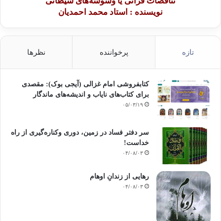
تناقضات قرآنی یا وسوسه‌های شیطانی
نویسنده : استاد محمد احمدیان
تازه
پرخواننده
نظرها
کتابفروشی امام غزالی (آیجی بوک): مقصدی
برای کتاب‌های نایاب و اندیشه‌های ماندگار
۰۵/۰۳/۱۹
سر دفتر فساد در زمین‌، دوری وکناره‌گیری از راه
خداست‌!
۰۴/۰۸/۰۳
رهایی از زندانِ اوهام
۰۴/۰۸/۰۳