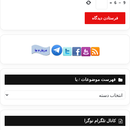
ها به درگیری میان طرفداران “محمد مرسی” رئیس جمهور برکنار
=
6
−
9
شده مصر و مخالفانش طی روزهای جمعه و شنبه (4 و 5 مرداد ماه)
منجر شد به طوری که 120 نفر کشته و بیش از 4هزار نفر مجروح
شدند.
بحران مصر
تمایل اخوان المسلمین به طرح پیشنهادی اندیشمندان
مصری
طرح پیشنهادی اندیشمندان مصری
فهرست موضوعات / با
کپی آدرس
ف
ه
ر
س
ت
کانال تلگرام نوگرا
م