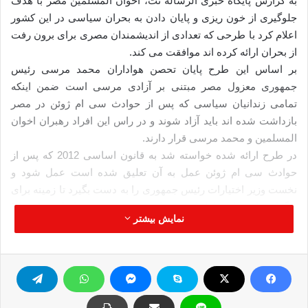
به گزارش پایگاه خبری الرساله نت، اخوان المسلمین مصر با هدف
جلوگیری از خون ریزی و پایان دادن به بحران سیاسی در این کشور
اعلام کرد با طرحی که تعدادی از اندیشمندان مصری برای برون رفت
از بحران ارائه کرده اند موافقت می کند.
بر اساس این طرح پایان تحصن هواداران محمد مرسی رئیس
جمهوری معزول مصر مبتنی بر آزادی مرسی است ضمن اینکه
تمامی زندانیان سیاسی که پس از حوادث سی ام ژوئن در مصر
بازداشت شده اند باید آزاد شوند و در راس این افراد رهبران اخوان
المسلمین و محمد مرسی قرار دارند.
در طرح ارائه شده خواسته شد به قانون اساسی 2012 که پس از
حوادث سی ام ژوئن عمل به آن تعلیق شده است عمل شود و
نخست وزیر اختیارات رئیس جمهوری را به دست بگیرد تا زمینه برای
برگزاری انتخابات پارلمانی و ریاست جمهوری در فاصله زمانی 90
نمایش بیشتر
روزه فراهم شود.
در بخش دیگری از این طرح به ضرورت آغاز به کار آن دسته از شبکه
های تلویزیونی ماهواره ای و روزنامه هایی اشاره شد که پس از
بحران اخیر ممنوع الفعالیت شده اند.