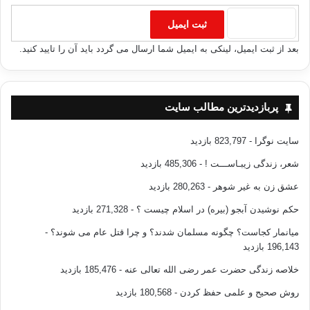
بعد از ثبت ایمیل، لینکی به ایمیل شما ارسال می گردد باید آن را تایید کنید.
پربازدیدترین مطالب سایت
سایت نوگرا
- 823,797 بازدید
شعر، زندگی زیبـاســـت !
- 485,306 بازدید
عشق زن به غیر شوهر
- 280,263 بازدید
حکم نوشیدن آبجو (بیره) در اسلام چیست ؟
- 271,328 بازدید
میانمار کجاست؟ چگونه مسلمان شدند؟ و چرا قتل عام می شوند؟
-
196,143 بازدید
خلاصه زندگی حضرت عمر رضی الله تعالی عنه
- 185,476 بازدید
روش صحیح و علمی حفظ کردن
- 180,568 بازدید