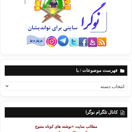
فهرست موضوعات / با
ف
ه
ر
س
ت
کانال تلگرام نوگرا
م
و
مطالب سایت +نوشته های کوتاه متنوع
ض