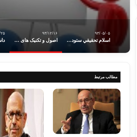
/۲۵
۹۳/۱۲/۱۶
۹۳/۰۵/۰۵
اﺳﻼﻡ ﺗﺤﻘﻴﻘﻲ ﺳﺘﻮﺩنی است
اصول و تکنیک های موفقیت در تحصیل ، اصل دانش و تجربه
مطالب مرتبط