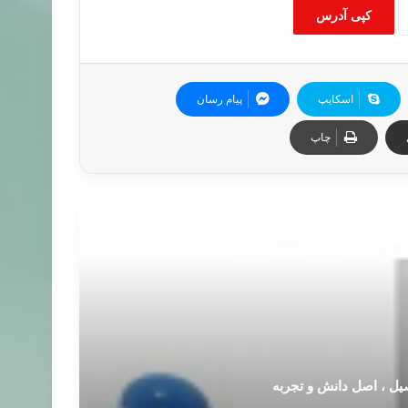
کپی آدرس
اسکایپ
پیام رسان
چاپ
بط
یل ، اصل دانش و تجربه