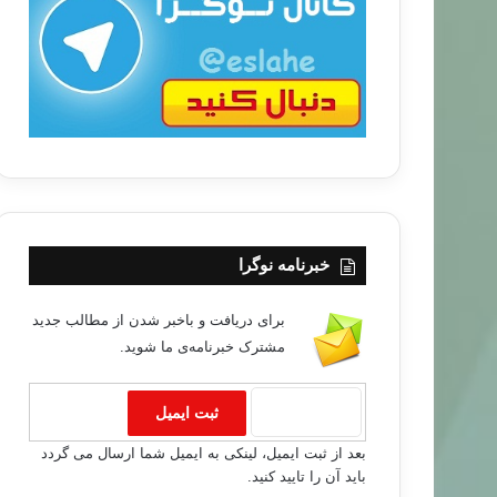
ب
ا
خبرنامه نوگرا
برای دریافت و باخبر شدن از مطالب جدید
مشترک خبرنامه‌ی ما شوید.
مطالب جدید
۹۳/۰۵/۰۵
بعد از ثبت ایمیل، لینکی به ایمیل شما ارسال می گردد
ﻼﻡ ﺗﺤﻘﻴﻘﻲ ﺳﺘﻮﺩنی است
باید آن را تایید کنید.