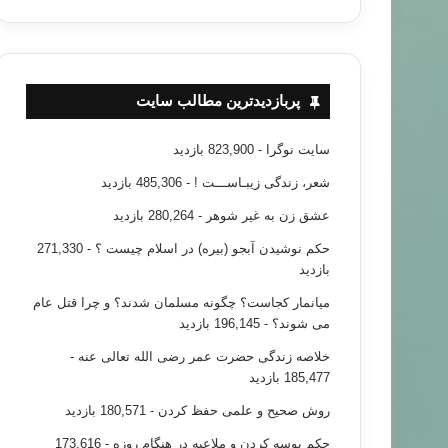
پربازدیدترین مطالب سایت
سایت نوگرا
- 823,900 بازدید
شعر، زندگی زیبـاســـت !
- 485,306 بازدید
عشق زن به غیر شوهر
- 280,264 بازدید
حکم نوشیدن آبجو (بیره) در اسلام چیست ؟
- 271,330
بازدید
میانمار کجاست؟ چگونه مسلمان شدند؟ و چرا قتل عام
می شوند؟
- 196,145 بازدید
خلاصه زندگی حضرت عمر رضی الله تعالی عنه
-
185,477 بازدید
روش صحیح و علمی حفظ کردن
- 180,571 بازدید
حکم بوسه کردن و ملاعبه در هنگام روزه
- 173,616