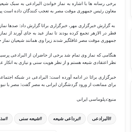
برخی رسانه ها با اشاره به نماز خواندن البرادعی به سبک شیعی
معاون رئیس جمهوری موقت مصر به تعجب کنندگان داده است پردا
به گزارش خبرگزاری مهر، خبرگزاری براثا گزارش داد: صدها نمازگ
فطر در الازهر تجمع کرده بودند تا نماز عید به جای آورند از نم
جمهوری موقت مصر غافلگیر شدند زیرا وی همانند شیعیان نماز خ
هنگامی که نماز وی تمام شد برخی از حاضران از البرادعی پرسیدن
نظر اعتقادی شیعه هستم و از نظر هویت سنی و نیازی به انکار عقی
خبرگزاری براثا در ادامه آورده است: البرادعی در شبکه اجتم
برای ممانعت از ورود گردشگران ایرانی به مصر گفت: مصر با نبود
منبع:دپلوماسی ایرانی
البرادعی
برداعی شیعه
شیعه سنی
مذه