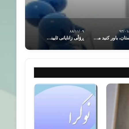
۸۸/۱۱/۰۹
۹۳/۰۱
داستان، باور کنید من دارم می میرم…
ڕۆڵی زانایانی ئایینی له دامه زراندن و به ڕێوه بردنی کۆماری کوردستان دا