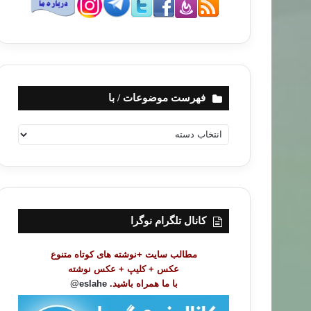
فهرست موضوعات / با
ف
ه
ر
س
ت
م
و
کانال تلگرام نوگرا
ض
و
مطالب سایت +نوشته های کوتاه متنوع
ع
عکس + کلیپ + عکس نوشته
ا
با ما همراه باشید.
eslahe@
ت
/