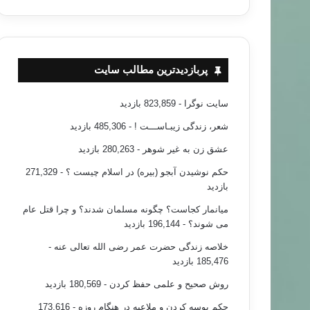
پربازدیدترین مطالب سایت
سایت نوگرا
- 823,859 بازدید
شعر، زندگی زیبـاســـت !
- 485,306 بازدید
عشق زن به غیر شوهر
- 280,263 بازدید
حکم نوشیدن آبجو (بیره) در اسلام چیست ؟
- 271,329
بازدید
میانمار کجاست؟ چگونه مسلمان شدند؟ و چرا قتل عام
می شوند؟
- 196,144 بازدید
خلاصه زندگی حضرت عمر رضی الله تعالی عنه
-
185,476 بازدید
روش صحیح و علمی حفظ کردن
- 180,569 بازدید
حکم بوسه کردن و ملاعبه در هنگام روزه
- 173,616