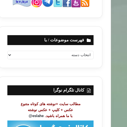
فهرست موضوعات / با
ف
ه
ر
س
ت
م
و
کانال تلگرام نوگرا
ض
و
مطالب سایت +نوشته های کوتاه متنوع
ع
عکس + کلیپ + عکس نوشته
ا
با ما همراه باشید.
eslahe@
ت
/