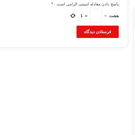
پاسخ دادن معادله امنیتی الزامی است .
*
هشت
−
=
1