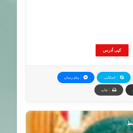
کپی آدرس
اسکایپ
پیام رسان
چاپ
بط