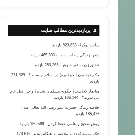
علمی ، پزشک
پربازدیدترین مطالب سایت
۹۳/۰۸/۲۵
لوده ترین چیز و مکان خانه شما … ؟!
سایت نوگرا
- 823,858 بازدید
شعر، زندگی زیبـاســـت !
- 485,306 بازدید
عشق زن به غیر شوهر
- 280,263 بازدید
حکم نوشیدن آبجو (بیره) در اسلام چیست ؟
- 271,329
بازدید
میانمار کجاست؟ چگونه مسلمان شدند؟ و چرا قتل عام
می شوند؟
- 196,144 بازدید
خلاصه زندگی حضرت عمر رضی الله تعالی عنه
-
185,476 بازدید
روش صحیح و علمی حفظ کردن
- 180,569 بازدید
حکم بوسه کردن و ملاعبه در هنگام روزه
- 173,616