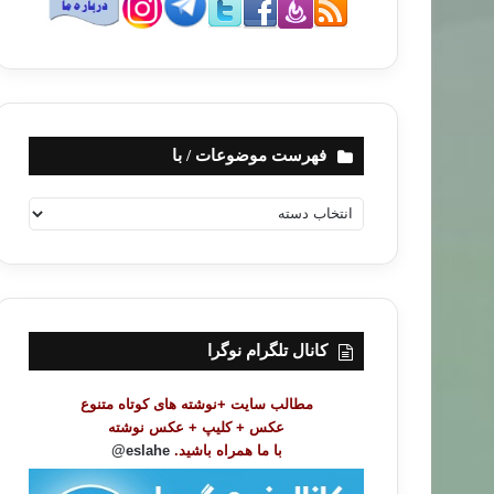
فهرست موضوعات / با
ف
ه
ر
س
ت
م
و
کانال تلگرام نوگرا
ض
و
مطالب سایت +نوشته های کوتاه متنوع
ع
عکس + کلیپ + عکس نوشته
ا
با ما همراه باشید.
eslahe@
ت
/