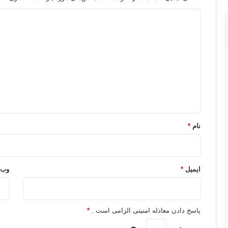
د
ی
د
گ
ا
ه
*
نام
*
ایمیل
*
وب‌
پاسخ دادن معادله امنیتی الزامی است .
*