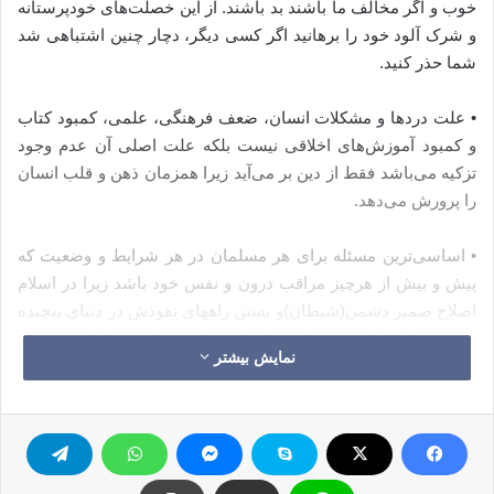
خوب و اگر مخالف ما باشند بد باشند. از این خصلت‌های خودپرستانه
و شرک آلود خود را برهانید اگر کسی دیگر، دچار چنین اشتباهی شد
شما حذر کنید.
• علت دردها و مشکلات انسان، ضعف فرهنگی، علمی، کمبود کتاب
و کمبود آموزش‌های اخلاقی نیست بلکه علت اصلی آن عدم وجود
تزکیه می‌باشد فقط از دین بر می‌آید زیرا همزمان ذهن و قلب انسان
را پرورش می‌دهد.
• اساسی‌ترین مسئله برای هر مسلمان در هر شرایط و وضعیت که
پیش و بیش از هرچیز مراقب درون و نفس خود باشد زیرا در اسلام
اصلاح ضمیر دشمن(شیطان)و بستن راههای نفوذش در دنیای پیچیده
درون جهاد اکبراست و پایه و اساسی است برای جهاد اصغر یعنی
نمایش بیشتر
شکست دشمن در دنیای بیرون که بالتبع ساده‌تر از جهاد دنیای درون
است.
• تنها عامل بدبختیهای مسلمانان بیگانه شدن از قرآن بود.واکنون نیز
تنهاوسیله آگاه شدن و خوشبختی و رستگاری مسلمانان و رهایی از