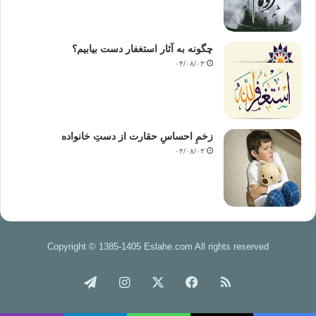
چگونه به آثار استغفار دست بیابیم؟
۰۴/۰۸/۰۳
زخمِ احساسِ حقارت از دستِ خانواده
۰۴/۰۸/۰۳
Copyright © 1385-1405 Eslahe.com All rights reserved
خوراک
فیس
X
اینستاگرام
تلگرام
بوک