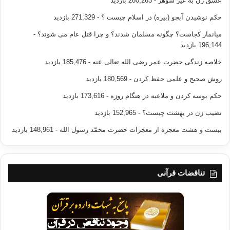
عشق زن به غیر شوهر
- 280,263 بازدید
عمر در دنیا رنج بکشم و زیر شکنجه باشم اما تمام بندگان خدا هدایت
حکم نوشیدن آبجو (بیره) در اسلام چیست ؟
- 271,329 بازدید
و سعادتمند گردند.
میانمار کجاست؟ چگونه مسلمان شدند؟ و چرا قتل عام می شوند؟
-
196,144 بازدید
احمد مفتی زاده
سخنانی کاک احمد مفتی زاده
خلاصه زندگی حضرت عمر رضی الله تعالی عنه
- 185,476 بازدید
کاک احمد مفتی زاده
مفتی زاده
روش صحیح و علمی حفظ کردن
- 180,569 بازدید
حکم بوسه کردن و ملاعبه در هنگام روزه
- 173,616 بازدید
کپی آدرس
نصیب زن در بهشت چیست؟
- 152,965 بازدید
بیست و هشت معجزه از معجزات حضرت محمّد رسول الله
- 148,961 بازدید
تناقضات قرآنی