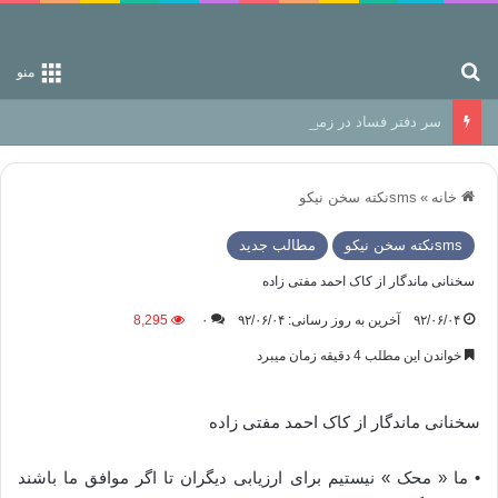
جستجو برای
منو
سر دفتر فساد در زمین‌، دوری وکناره‌گیری از راه خداست‌!
خانه
»
smsنكته سخن نيكو
smsنكته سخن نيكو
مطالب جدید
سخنانی ماندگار از کاک احمد مفتی زاده
۹۲/۰۶/۰۴
آخرین به روز رسانی: ۹۲/۰۶/۰۴
۰
8,295
خواندن این مطلب 4 دقیقه زمان میبرد
سخنانی ماندگار از کاک احمد مفتی زاده
• ما « محک » نیستیم برای ارزیابی دیگران تا اگر موافق ما باشند