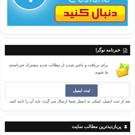
دکترها و صنعت کارانش را اخراج کند؟ در پنجاب شرقی نیاز به آهنگر
بود، آن ها جستجو نموده و نگاه داشتند. اگر در شما برتری اخلاقی
(moral superiority) می بود، احساس نیاز به اخلاق، کشور را وادار
می کرد که شما را امانت خود به حساب آورده نگاه دارد. اگر شیر
فروش شما از مخلوط کردن آب با شیر پرهیز می کرد، خیاط شما
کار خود را به درستی انجام می دادند، حاکمان شما رشوه گرفتن را
خبرنامه نوگرا
حرام می دانستند، آنگاه هیچ کشوری جدایی از شما را نمی پسندید.
برای دریافت و باخبر شدن از مطالب جدید مشترک خبرنامه‌ی
سرنشینان یک کشتی
ما شوید.
با برادارن هموطن خود نیز محبت قلبی دارم. آینده ما و شما به هم
وابسته است. خوشی شما خوشی ماست و رنج و ناراحتی شما رنج و
ناراحتی ما. پیامبر خدا (ص) برای عزت و کرامت بخشیدن به کشور
بعد از ثبت ایمیل، لینکی به ایمیل شما ارسال می گردد باید آن را تایید کنید.
خاصی نیامدند، ایشان رحمت برای تمام عالم بودند:
( و ما ارسلناک الا رحمة للعالمین)
[1]
پربازدیدترین مطالب سایت
( ای پیغمبر) ما تو را جز به عنوان رحمت جهانیان نفرستاده ایم )