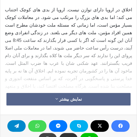
اخلاق در اروپا دارای توازن نیست. اروپا از بدی های کوچک اجتناب
می کند؛ اما بدی های بزرگ را مرتکب می شود. در معاملات کوچک
بسیار مؤمن است، اما زمانی که مسئله ملت خودشان مطرح است
همین افراد مؤمن، ملت های دیگر می بلعند. در زندگی انفرادی وضع
آنان این گونه است که اگر با کسی قرار بگذارند که ساعت 8:45 می
آیند، درست رأس ساعت حاضر می شوند، اما در معاملات ملی اصلا
پروای این را ندارند که سر دیگر ملت ها کلاه بگذارند و برای آنان دام
فریب بگسترانند. عهد شکنی شان با عرب ها ضرب المثل است.
ماخود آن ها را در کشورمان تجربه نموده ایم. اخلاق آن ها نه بر پایه
خدا پرستی و پاسخگویی در آخرت، که بر اساس منفعت اندوزی و
مصلحت بنا شده است. هرگاه مصلحت اقتضا کند، با اخلاق و متعهد
هستند، و هر زمان مصلحت شان چیز دیگری تقاضا نماید در اعمال
نمایش بیشتر
بزرگترین بد اخلاقی ها باکی ندارند.
اخلاقی که پامبران ایجاد نمودند
اخلاقی که پیامبران می آموزند، مستقل و از مصلحت اندیشی پاک