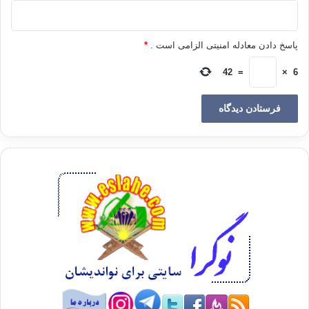
شریک، این تعلیمات را آورده بودند. آنان انبان انسانیت را از گوهرهای
حقیقی انباشتند و خود دست خالی دنیا را ترک گفتند. آنان مطلقا به
فکر بچه های خود نبودند، و چشمان خویش را نسبت به خانواده و اهل
پاسخ دادن معادله امنیتی الزامی است .
*
و عیال خود بسته، سنگ بر شکمشان بستند و به مردم خدمت نمودند.
42
=
×
6
رنج و ناراحتی هایشان را به میان تهیدستان تقسیم کردند. کیسه
نیازمندان را پرکردند. به آنان خدمتگزار دادند.
یک بار آن حضرت (ص) بر روی حصیری دراز کشیده بودند و اثر آن بر
روی بدن مبارکشان مانده بود. حضرت عمر وقتی این صحنه را دید که
با تعجب گفت: شما با آن که فرستاده خدا هستید، در این رنج و
مشقت باشید و ستمگرانی که خون مردم را می مکند، بر فرش ها و
تختخواب ها بخوابند!؟ ؟آن حضرت (ص) فرمودند: ای عمر! عیش
فقط عیش آخرت است.
اشتباه مسلمانان
می خواهم به مسلمانان سخت تلخی بگویم. به آن ها بگویم که شما
این امور را پذیرفته اید و به آن ها ایمان آورده اید؛ اما شما این اخلاق