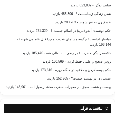
سایت نوگرا
- 823,882 بازدید
آخرین نبی خدا، حضرت محمد عربی (ص) آمد و غرور ملی عرب ها را
شعر، زندگی زیبـاســـت !
- 485,306 بازدید
تکه تکه نمود. آن حضرت (ص) فرمودند: (خداوند غرور نژادی شما را
عشق زن به غیر شوهر
- 280,263 بازدید
در هم شکسته است. من آن را در زیر پاهای خویش لگ کوب می
حکم نوشیدن آبجو (بیره) در اسلام چیست ؟
- 271,329 بازدید
کنم. عربی بر عجمی و عجمی بر عربی فضیلت و برتری ندارد. همگی
شما فرزندان آدم هستید و آدم از خاک آفریده شده است.)
میانمار کجاست؟ چگونه مسلمان شدند؟ و چرا قتل عام می شوند؟
-
196,144 بازدید
ما تمام سرنشینان یک کشتی هستیم. کشتی ای که بعضی در طبقه
خلاصه زندگی حضرت عمر رضی الله تعالی عنه
- 185,476 بازدید
پایین قرار دارند بخواهند طبقه خود را سوراخ کنند و بالایی ها جلوی
روش صحیح و علمی حفظ کردن
- 180,569 بازدید
این کارشان را نگیرند، کشتی و سرنشینان هر دو طبقه غرق خواهند
گردید.
حکم بوسه کردن و ملاعبه در هنگام روزه
- 173,616 بازدید
نصیب زن در بهشت چیست؟
- 152,965 بازدید
امروز طبقه پایین کشتی زندگی مردم کشور ما دارد سوراخ می
بیست و هشت معجزه از معجزات حضرت محمّد رسول الله
- 148,961 بازدید
شود، باید در مورد آن فکری بکنیم. دریا مراعات هیچ کس را نمی
کند. خداوند به ما فهم و درک عنایت نماید، سینه هایمان را روشن
بگرداند، درد انسانیت را در ما پیدا کند، به ما توفیق بدهد که این
کشور عزیزمان را که بر آن حق داریم و آن را با خونمان آبیاری نموده
تناقضات قرآنی
ایم، با راه انبیا مزین کنیم. آن را کشوری نمونه _که در آن فضای