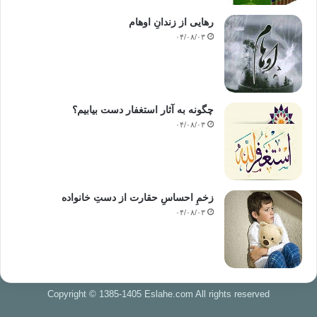
رهایی از زندانِ اوهام
اخلاق پیامبر
اخلاق مسلمانان
۰۴/۰۸/۰۳
کپی آدرس
چگونه به آثار استغفار دست بیابیم؟
۰۴/۰۸/۰۳
زخمِ احساسِ حقارت از دستِ خانواده
۰۴/۰۸/۰۳
Copyright © 1385-1405 Eslahe.com All rights reserved