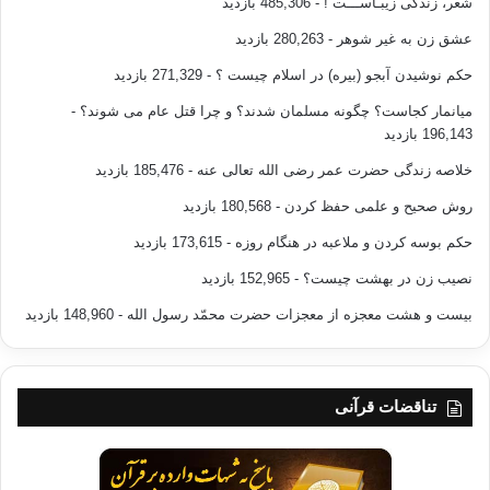
شعر، زندگی زیبـاســـت !
- 485,306 بازدید
کمک می کند. نتایج
عشق زن به غیر شوهر
- 280,263 بازدید
اولیه حاکی است که موادی که کاملاً از غلات تشکیل شده است برای
سلامتی مفید می
حکم نوشیدن آبجو (بیره) در اسلام چیست ؟
- 271,329 بازدید
باشند. نتیجه بررسی پزشکان در این زمینه نشان می دهد کسانی که
میانمار کجاست؟ چگونه مسلمان شدند؟ و چرا قتل عام می شوند؟
-
این نوع مواد را
196,143 بازدید
مصرف کرده اند، ۱۵ درصد کمتر به مشکلات قند خون مبتلا می
خلاصه زندگی حضرت عمر رضی الله تعالی عنه
- 185,476 بازدید
شوند.
روش صحیح و علمی حفظ کردن
- 180,568 بازدید
حکم بوسه کردن و ملاعبه در هنگام روزه
- 173,615 بازدید
نصیب زن در بهشت چیست؟
- 152,965 بازدید
jpg
۸۴۶۵۴۵۱۳۵.
بیست و هشت معجزه از معجزات حضرت محمّد رسول الله
- 148,960 بازدید
تناقضات قرآنی
صبحانه چه چیزی به ما