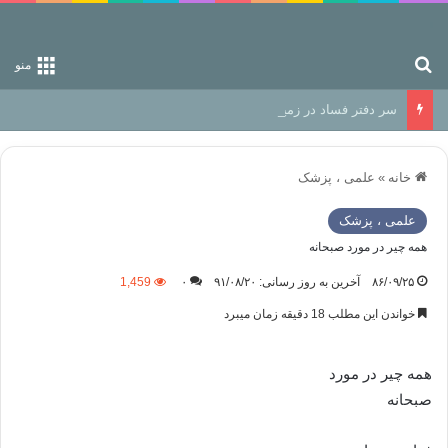
جستجو برای
منو
سر دفتر فساد در زمین‌، دوری وکناره‌گیری از راه خداست‌!
خانه
»
علمی ، پزشک
علمی ، پزشک
همه چیر در مورد صبحانه
۸۶/۰۹/۲۵
آخرین به روز رسانی: ۹۱/۰۸/۲۰
۰
1,459
خواندن این مطلب 18 دقیقه زمان میبرد
همه چیر در مورد
صبحانه