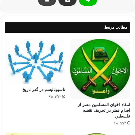
ذهنی را تقویت می کند .
_
خلق و خو را آرام می کند .
مطالب مرتبط
_ از ضعف و خستگی مفرط
در طول روز جلو گیری می کند .
_ کمک می کند فرد کالری
بیشتری بسوزاند و راحت تر رژیم بگیرد .
_ از یبوست جلوگیری می
ناسيوناليسم در گذر تاريخ
کند.
۸۷/۰۴/۱۲
انتقاد اخوان المسلمين مصر از
_ اشتها ، گرسنگی و
اقدام قطر در تحريف نقشه
حرص به غذا خوردن را تنظیم می کند .
فلسطين
۹۰/۰۹/۲۴
_ فرد را در طول روز