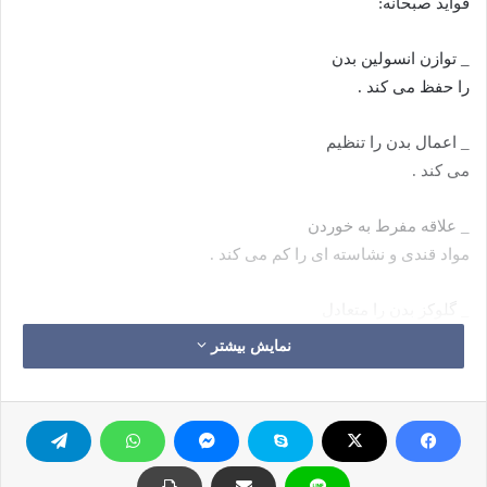
فواید صبحانه:
_ توازن انسولین بدن
را حفظ می کند .
_ اعمال بدن را تنظیم
می کند .
_ علاقه مفرط به خوردن
مواد قندی و نشاسته ای را کم می کند .
_ گلوکز بدن را متعادل
نگه می دارد ودر نتیجه جریان انرژی را ثابت می کند .
نمایش بیشتر
_ به دفع مواد زائد از
بدن کمک می کند .
_ تمرکز ، هوش و فعالیت