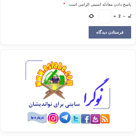
نوسانات قند خون
پاسخ دادن معادله امنیتی الزامی است .
*
در طول روز جلوگيري كند و به اين ترتيب مانع از آسيب‌هاي ناشي از
نُه
−
2
=
بالا بودن قند
خون گردد. مصرف چنين صبحانه‌اي موجب مي‌شود تا حداقل تا ده
ساعت قند خون در حد سالم
باقي بماند
نقش صبحانه در سلامتی
براساس شواهد تازه ای
که پزشکان در آمریکا کشف کرده اند، رمز سلامتی در خوردن
صبحانه نهفته است. این
گروه معتقدند که حذف صبحانه احتمال چاق شدن، ابتلا به دیابت و