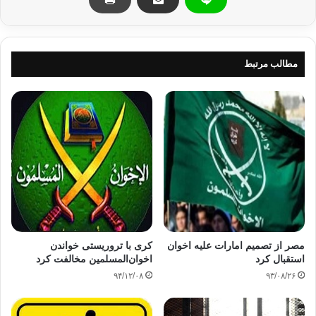
بدست گرفت.
هرچند حامیان مرسی اعتراض کردند ولی ارتش مصر با قدرت تظاهر
کنندگان را سرکوب کرد.
مطالب مرتبط
منبع: خبر نو
اخوان المسلمین
دموکراسی خاورمیانه
کپی آدرس
مصر از تصمیم امارات علیه اخوان
کری با تروریستی خواندن
استقبال کرد
اخوان‌المسلمین مخالفت کرد
۹۴/۱۲/۰۸
۹۳/۰۸/۲۶