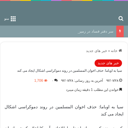
جستجو برای
منو
سر دفتر فساد در زمین‌، دوری وکناره‌گیری از راه خداست‌!
خانه
»
خبر های جدید
خبر های جدید
سیا به اوباما: حذف اخوان المسلمین در روند دموکراسی اشکال ایجاد می کند
۹۲/۰۷/۲۸
آخرین به روز رسانی: ۹۲/۰۷/۲۸
۰
1,706
خواندن این مطلب 1 دقیقه زمان میبرد
سیا به اوباما: حذف اخوان المسلمین در روند دموکراسی اشکال
ایجاد می کند