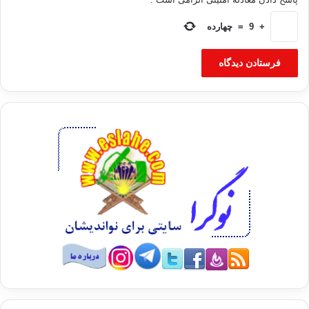
+
9
=
چهارده