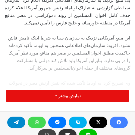
یک منبع نزدیک به سازمان‌های اطلاعاتی آمریکا اعلام کرد: سازمان
سیا طی گزارشی به «باراک اوباما» رئیس جمهور آمریکا اعلام کرده
حذف کامل اخوان المسلمین از روند دموکراسی در مصر منافع
آمریکا در منطقه خاورمیانه و خلیج فارس را تأمین نمی‌کند.
این منبع آمریکایی نزدیک به سازمان سیا به شرط اینکه نامش فاش
نشود، افزود: سازمان‌های اطلاعاتی همچنین به اوباما تأکید کرده‌اند
حاکمیت مطلق اخوان‌المسلمین بر مصر هم منافع مورد نظر آمریکا
را در پی ندارد، بنابراین آمریکا باید تلاش کند دولتی با مشارکت
گروه‌های مختلف از جمله اخوان‌المسلمین بر سرکار آید.
وی تصریح کرد: به اوباما تأکید شده که نقش ارتش مصر در تحولات
سیاسی به حداقل برسد چرا که در صورت قدرت گرفتن ارتش این
نمایش بیشتر
احتمال وجود دارد در آینده تنش هایی میان مصر و اسرائیل بوجود
آید.
ارتش مصر با سرنگونی «محمد مرسی» رئیس جمهور مردمی این
کشور از قدرت، بطور علنی روند سیاسی قدرت در این کشور را