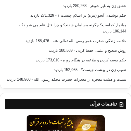
عشق زن به غیر شوهر
- 280,263 بازدید
حکم نوشیدن آبجو (بیره) در اسلام چیست ؟
- 271,329 بازدید
میانمار کجاست؟ چگونه مسلمان شدند؟ و چرا قتل عام می شوند؟
-
196,144 بازدید
خلاصه زندگی حضرت عمر رضی الله تعالی عنه
- 185,476 بازدید
روش صحیح و علمی حفظ کردن
- 180,569 بازدید
حکم بوسه کردن و ملاعبه در هنگام روزه
- 173,616 بازدید
نصیب زن در بهشت چیست؟
- 152,965 بازدید
بیست و هشت معجزه از معجزات حضرت محمّد رسول الله
- 148,960 بازدید
تناقضات قرآنی