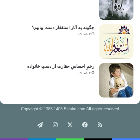
چگونه به آثار استغفار دست بیابیم؟
۰۴/۰۸/۰۳
زخمِ احساسِ حقارت از دستِ خانواده
۰۴/۰۸/۰۳
Copyright © 1385-1405 Eslahe.com All rights reserved
خوراک
فیس
X
اینستاگرام
تلگرام
بوک