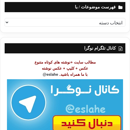
فهرست موضوعات / با
ف
ه
ر
س
ت
کانال تلگرام نوگرا
م
و
مطالب سایت +نوشته های کوتاه متنوع
ض
عکس + کلیپ + عکس نوشته
و
با ما همراه باشید.
eslahe@
ع
ا
ت
/
ب
ا