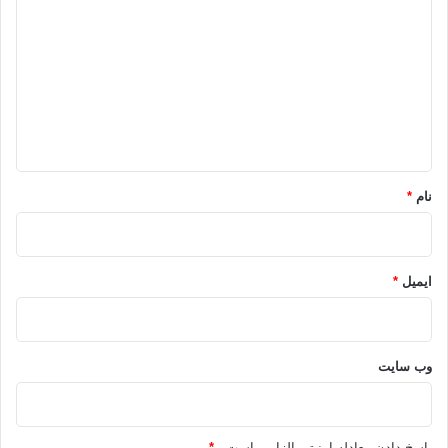
ی
د
گ
ا
ه
*
نام
*
ایمیل
*
وب‌ سایت
پاسخ دادن معادله امنیتی الزامی است .
*