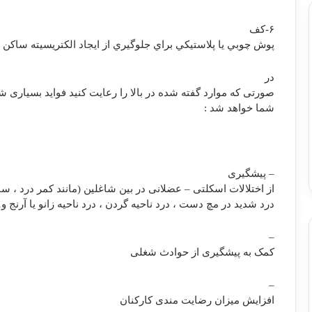
۶-كف
پوش چوبي يا پلاستيكي براي جلوگيري از ايجاد الكتريسيته ساكن .
در
صورتی که موارد گفته شده در بالا را رعایت کنید فواید بسیاری 
شما خواهد شد :
– پیشگیری
از اختلالات اسکلتی – عضلانی در بین شاغلین (مانند کمر درد ، سند
درد شدید در مچ دست ، درد ناحیه گردن ، درد ناحیه زانو یا آرنج و
–
کمک به پیشگیری از حوادث شغلی
–
افزایش میزان رضایت مندی کارکنان