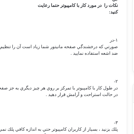
نکات را
در مورد كار با كامپيوتر حتما رعایت
کنید:
۱-در
صورتي كه درخشندگي صفحه مانيتور شما زياد است آن را تنظيم ك
ضد اشعه استفاده نماييد .
۲-
در طول كار با كامپيوتر با تمركز بر روي هر چيز ديگري به جز صفح
در حالت استراحت و آرامش قرار دهيد .
۳-
پلك بزنيد ، بسيار از كاربران كامپيوتر حتي به اندازه كافي پلك نمي 