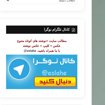
ه
ر
س
ت
م
و
کانال تلگرام نوگرا
ض
و
مطالب سایت +نوشته های کوتاه متنوع
ع
عکس + کلیپ + عکس نوشته
ا
با ما همراه باشید.
eslahe@
ت
/
ب
ا