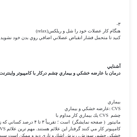
۳-
هنگام کار عضلات خود را شل و ريلکس(
relax
)
کنيد تا متحمل فشار انقباض عضلاني اضافي روي بدن خود نشويد.
آشنايي
درمان با عارضه خشكي و بيماري چشم دركار با كامپيوتر واينترنت 
بيماري
CVS
:عارضه خشكي و بيماري
چشم
CVS
يك بيماري كار مداوم با
مانيتور
( صفحه نمايشگر)
است ؛ تقريباً ۳ تا ۴ درصد كساني كه زياد با
كامپيوتر كار مي كنند گرفتار اين علائم هستند. مهم ترين علائم
VS
خشكي چشم، سوزش، ريزش اشك و تاري ديد و ممكن است سبب در