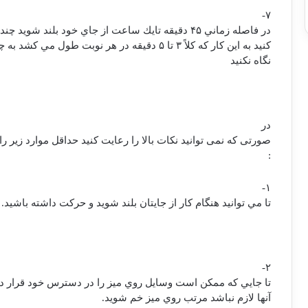
۷-
در فاصله زماني ۴۵ دقيقه تايك ساعت از جاي خود بلند شويد چند قدم راه برويد و نرمش
كنيد به اين كار كه كلاً ۳ تا ۵ دقيقه در هر نوبت طول مي كشد به چشم وقت تلف كردن
نگاه نكنيد
در
صورتی که نمی توانید نکات بالا را رعایت کنید حداقل موارد زیر را
:
۱-
تا مي توانيد هنگام کار از جايتان بلند شويد و حرکت داشته باشيد.
۲-
تا جايي که ممکن است وسايل روي ميز را در دسترس خود قرار دهي
آنها لازم نباشد مرتب روي ميز خم شويد.