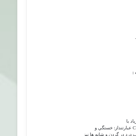
:
C
عبارتنداز: خستگي و
د در گردن و شانه ها نيز