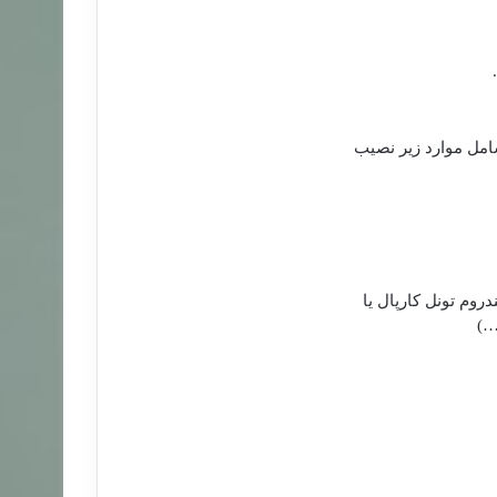
شامل موارد زیر نصیب
روم تونل کارپال یا
…)