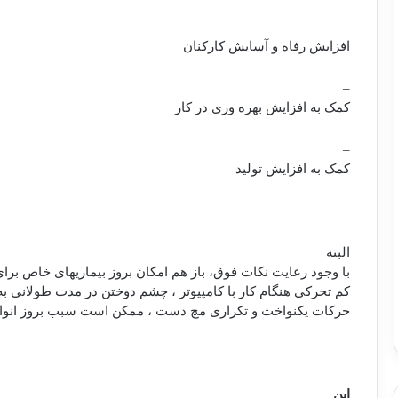
–
افزایش رفاه و آسایش کارکنان
–
کمک به افزایش بهره وری در کار
–
کمک به افزایش تولید
البته
با وجود رعایت نكات فوق، باز هم امكان بروز بیماریهای خاص برای 
كم تحركی هنگام كار با كامپیوتر ، چشم دوختن در مدت طولانی به
حركات یكنواخت و تكراری مچ دست ، ممكن است سبب بروز انوا
این