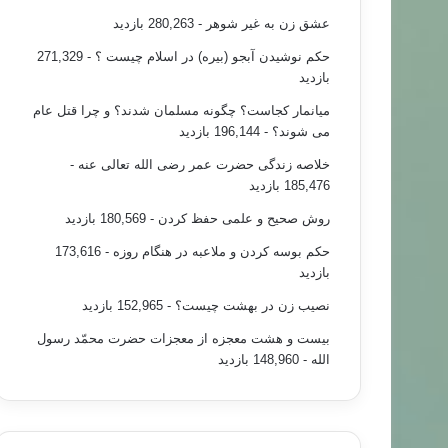
عشق زن به غیر شوهر
- 280,263 بازدید
حکم نوشیدن آبجو (بیره) در اسلام چیست ؟
- 271,329
بازدید
میانمار کجاست؟ چگونه مسلمان شدند؟ و چرا قتل عام
می شوند؟
- 196,144 بازدید
خلاصه زندگی حضرت عمر رضی الله تعالی عنه
-
185,476 بازدید
روش صحیح و علمی حفظ کردن
- 180,569 بازدید
حکم بوسه کردن و ملاعبه در هنگام روزه
- 173,616
بازدید
نصیب زن در بهشت چیست؟
- 152,965 بازدید
بیست و هشت معجزه از معجزات حضرت محمّد رسول
الله
- 148,960 بازدید