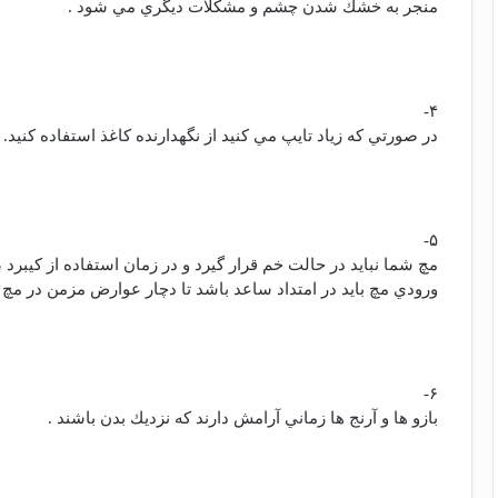
منجر به خشك شدن چشم و مشكلات ديگري مي شود .
۴-
در صورتي كه زياد تايپ مي كنيد از نگهدارنده كاغذ استفاده كنيد.
۵-
مچ شما نبايد در حالت خم قرار گيرد و در زمان استفاده از كيبرد
ورودي مچ بايد در امتداد ساعد باشد تا دچار عوارض مزمن در مچ
۶-
بازو ها و آرنج ها زماني آرامش دارند كه نزديك بدن باشند .