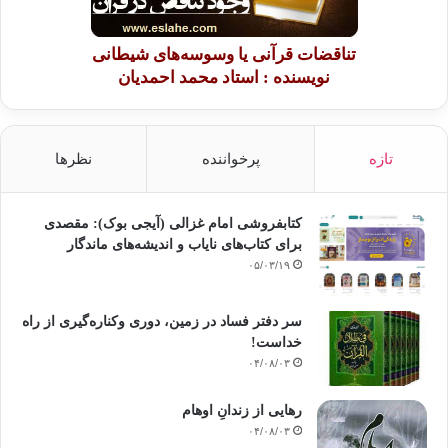
وجدير بالملاحظة كذلك
تناقضات قرآنی یا وسوسه‌های شیطانی
أن هذا المقطع القرآني يتحدث عن أفراد موصوفين بالإيمان، فبدأ بقوله تعالى
نویسنده : استاد محمد احمدیان
{إِنَّ
اللَّهَ اشْتَرَى مِنْ الْمُؤْمِنِينَ} وختم بقوله تعالى {وَبَشِّرْ
الْمُؤْمِنِينَ}، وذلك أن الإيمان هو من أهم أسباب النصر الذي ننشده، وقد تكرر
مرارًا في القرآن ذكر ارتباط النصر بالإيمان، فمن ذلك قوله تعالى:{إِنَّا
تازه
پرخواننده
نظرها
لَنَنصُرُ رُسُلَنَا وَالَّذِينَ آمَنُوا فِي الْحَيَاةِ الدُّنْيَا وَيَوْمَ
يَقُومُ الأَشْهَادُ (51)} (غافر) وقوله تعالى:{وَكَانَ حَقًّا عَلَيْنَا نَصْرُ
الْمُؤْمِنِينَ} (الروم:من الآية 47) ولا عجب فإن الإيمان يُثمر ثبات القلب،
کتابفروشی امام غزالی (آیجی بوک): مقصدی
ورباطة الجأش، والاستخفاف بالموت، واليقين في وعد الله بالتأييد والنصر في
برای کتاب‌های نایاب و اندیشه‌های ماندگار
الدنيا،
۰۵/۰۳/۱۹
وبالمثوبة والرضوان في الآخرة.
سر دفتر فساد در زمین‌، دوری وکناره‌گیری از راه
خداست‌!
۰۴/۰۸/۰۳
إن هذا الإيمان هو الذي جعل عمير بن الحمام- رضي
الله عنه- يستبطئ البقاء في الدنيا عندما أخرج تمراتٍ من قرنه فجعل يأكل
رهایی از زندانِ اوهام
منهن،
۰۴/۰۸/۰۳
وذلك حين ندبهم النبي- صلى الله عليه وسلم- إلى القتال في بدر بقوله “قوموا