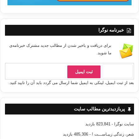
لا شك أن أسباب النصر
تتعدد وتتنوع، فمنها ما يكون من قبيل الإعداد المستمر للأفراد والمجتمعات قبل
خبرنامه نوگرا
المواجهة المباشرة مع الأعداء في الميدان، ومنها ما تتطلبه المواجهة المباشرة
في
برای دریافت و باخبر شدن از مطالب جدید مشترک خبرنامه‌ی
الميدان، ولا يخفى أن النوع الأول هو الأهم؛ حيث يحتاج توفيره إلى جهد شاقّ،
ما شوید.
وعمل
دؤوب، ووقت طويل، وعلى أساسه أيضًا يمكن أن نتوقع الحال عند المواجهة
المباشرة،
فمن وسائل الإعداد المستمر:
بعد از ثبت ایمیل، لینکی به ایمیل شما ارسال می گردد باید آن را تایید کنید.
– أن نربي الأفراد
پربازدیدترین مطالب سایت
تربيةً إيمانيةً
سایت نوگرا
- 823,841 بازدید
شعر، زندگی زیبـاســـت !
- 485,306 بازدید