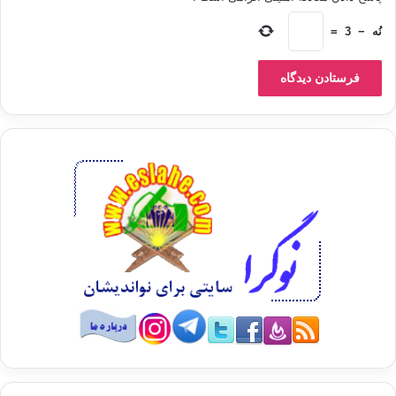
نُه
−
3
=
إن من يتأمل هذه
الأسباب المذكورة يجد أن معظمها- إن لم تكن كلها- ما زالت قائمةً للأسف
الشديد،
وهنا نقول للحكماء والعقلاء والشرفاء من أصحاب العقول الراجحة والضمائر
الحية
والغيورة الوطنية في هذا البلد:أما آن الأوان للنهوض وتضافُر الجهود حتى نتعافَى
من هذا البلاء ونبرأَ من هذه الأدواء؟ وإلى متى يستمر هذا الحال الذي يعرِّضنا
لمزيدٍ من التراجع والتخلف والهزيمة؟!
ولعل من الخير- ونحن
نحاول الاستفادة من دروس النكسة- أن نذكِّر الأمة في عمومها بسنن الله في
النصر
والهزيمة لتقف على هذه السنن وتُسايرها وتستفيد منها لتحقق النصر في
معاركها- وما