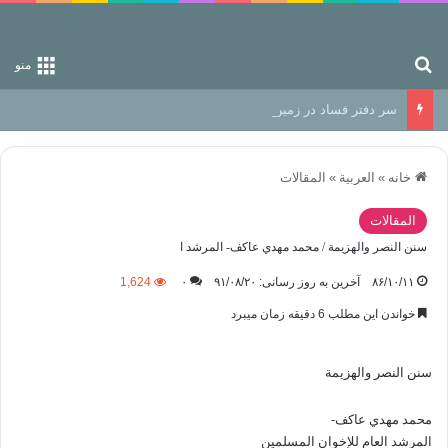
جستجو برای
منو
سر دفتر فساد در زمین‌، دوری وکناره‌گیری از راه خداست‌!
خانه
»
العربیة
»
المقالات
المقالات
سنن النصر والهزيمة / محمد مهدي عاكف- المرشد ا
۸۶/۱۰/۱۱
آخرین به روز رسانی: ۹۱/۰۸/۲۰
۰
1,624
خواندن این مطلب 6 دقیقه زمان میبرد
سنن النصر والهزيمة
محمد مهدي عاكف-
المرشد العام للإخوان المسلمين