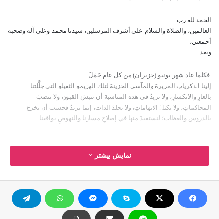
الحمد لله رب
العالمين، والصلاة والسلام على أشرف المرسلين، سيدنا محمد وعلى آله وصحبه
أجمعين،
وبعد..
فكلما عاد شهر يونيو (حزيران) من كل عام حَمَلَ
إلينا الذكرياتِ المريرةَ والمآسي الحزينةَ لتلك الهزيمةِ الثقيلةِ التي جلَّلتنا
بالعارِ والانكسارِ، ولا نريدُ في هذه المناسبة أن ننبشَ القبورَ، ولا ننصبَ
المحاكماتِ، ولا نكيلَ الاتهاماتِ، ولا نجلدَ الذات، إنما نريدُ فحسب أن نخرجَ
بالدروس والعظات؛ لنستفيدَ منها في إصلاحِ مسارنا والنهوضِ بواقعنا.
نمایش بیشتر
لا يختلف الدارسون
المدققون ولا العقلاء المنصفون حول أسباب هذه الكارثة التي حلَّت بالأمة وما
زلنا
نتجرَّع مرارتَها ونعاني آثارها حتى الآن، وأهمها: