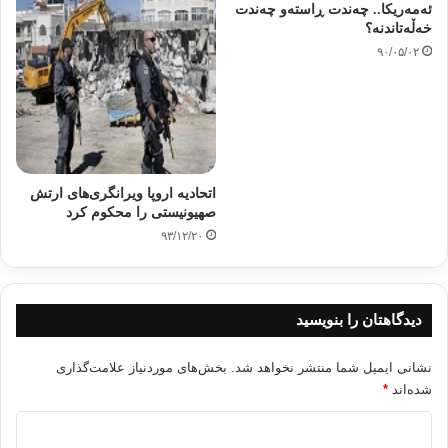
ئه‌مه‌ریكا.. چه‌ندت ڕاسته‌‌و چه‌ندت
خه‌ڵه‌تاندنه‌؟
۹۰/۰۵/۰۲
* غياب الرؤية العلمية
والتخطيط الإستراتيجي، وانتهاج سياسة ردود الأفعال؛ حيث تتخذ القرارات
المصيرية
بطريقة عشوائية ارتجالية.
اتحادیه اروپا ویرانگری‌های ارتش
صهیونیستی را محکوم کرد
۹۳/۱۲/۲۰
* إهمال إعداد القوات
المسلَّحة (تعبئةً وتسليحًا وتدريبًا)، واختيار قياداتها على أساس الولاء لا
الكفاءات، وانشغال هذه القيادات بعالمها الخاص، بعيدًا عن أجواء الجدية
دیدگاهتان را بنویسید
والمسئولية
التي تفرضها ظروف الصراع والمواجهة.
نشانی ایمیل شما منتشر نخواهد شد.
بخش‌های موردنیاز علامت‌گذاری
شده‌اند
*
د
* وهن الكيان العربي