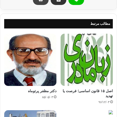
* حكم الفرد
بالديكتاتورية والاستبداد وغياب الديمقراطية.
مطالب مرتبط
* توحش أجهزة الأمن
القمعية؛ حيث أطلق لها العنان؛ لتصادر الحريات، وتكمّم الأفواه، وتشيع في
الناس
ثقافة الخوف والرعب من جهة، والجبن والتخاذل من جهة أخرى، فازدادت الهُوَّة
بين
النظام والشعب اتساعًا وتعمقًا.
اصل ١۵ قانون اساسی؛ فرصت یا
دکتر مظفر پرتوماه
تهدید
* المبالغة في تهويل
۸۵/۰۵/۰۳
الذات والتهوين من شأن العدو، وعدم الإدراك الحقيقي لقوته، والقابلية للتورط
۹۶/۱۲/۰۳
والانخداع.