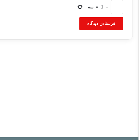
−
1
=
سه