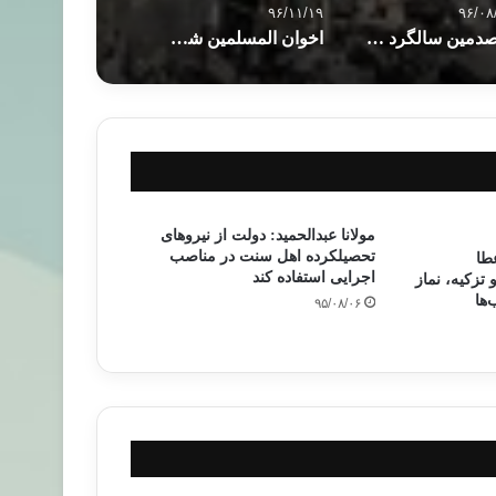
۹۶/۱۱/۱۹
۹۶/۰۸
یکصدمین سالگرد صدور بیانیه بالفور
اخوان المسلمین شایعه مذاکره با دولت مصر را تکذیب کرد
مولانا عبدالحمید: دولت از نیروهای
تحصیلکرده اهل سنت در مناصب
عطا
اجرایی استفاده کند
تزکیه، نماز
‌ها
۹۵/۰۸/۰۶