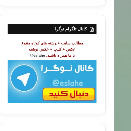
ر
س
ت
م
و
کانال تلگرام نوگرا
ض
و
مطالب سایت +نوشته های کوتاه متنوع
ع
عکس + کلیپ + عکس نوشته
ا
با ما همراه باشید.
eslahe@
ت
/
ب
ا