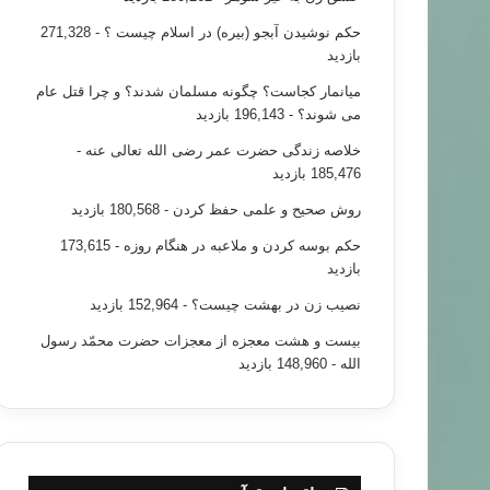
حکم نوشیدن آبجو (بیره) در اسلام چیست ؟
- 271,328
بازدید
میانمار کجاست؟ چگونه مسلمان شدند؟ و چرا قتل عام
می شوند؟
- 196,143 بازدید
خلاصه زندگی حضرت عمر رضی الله تعالی عنه
-
185,476 بازدید
روش صحیح و علمی حفظ کردن
- 180,568 بازدید
حکم بوسه کردن و ملاعبه در هنگام روزه
- 173,615
بازدید
نصیب زن در بهشت چیست؟
- 152,964 بازدید
بیست و هشت معجزه از معجزات حضرت محمّد رسول
الله
- 148,960 بازدید