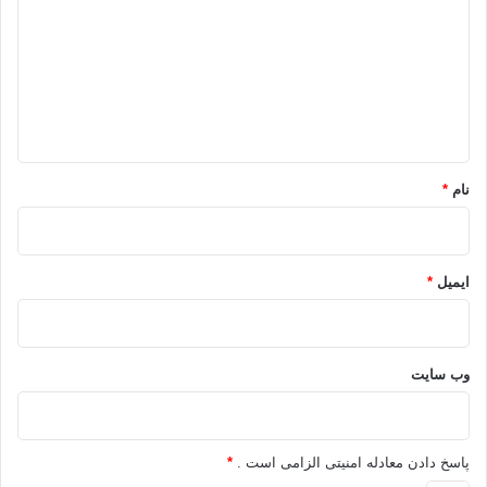
د
گ
ا
ه
*
نام
*
ایمیل
*
وب‌ سایت
پاسخ دادن معادله امنیتی الزامی است .
*