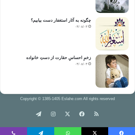
چگونه به آثار استغفار دست بیابیم؟
۰۴/۰۸/۰۳
زخمِ احساسِ حقارت از دستِ خانواده
۰۴/۰۸/۰۳
Copyright © 1385-1405 Eslahe.com All rights reserved
خوراک
فیس
X
اینستاگرام
تلگرام
بوک