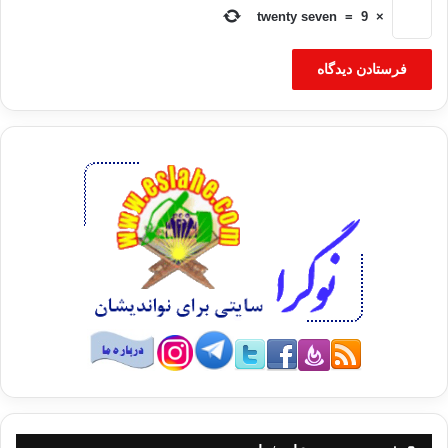
twenty seven
=
9
×