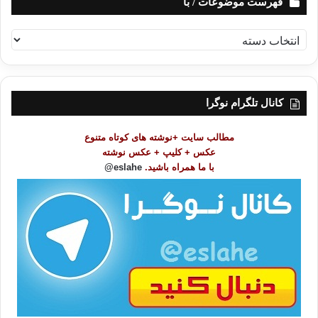
فهرست موضوعات / با
ف
ه
ر
س
ت
کانال تلگرام نوگرا
م
و
مطالب سایت +نوشته های کوتاه متنوع
ض
عکس + کلیپ + عکس نوشته
و
با ما همراه باشید.
eslahe@
ع
ا
ت
/
ب
ا