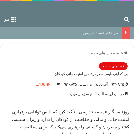
جستجو برای
منو
سر دفتر فساد در زمین‌، دوری وکناره‌گیری از راه خداست‌!
خانه
»
خبر های جدید
خبر های جدید
بی کفایتی پلیس مصر در تامین امنیت جانی کودکان
۹۲/۰۸/۲۵
آخرین به روز رسانی: ۹۲/۰۸/۲۵
۰
1,438
خواندن این مطلب 1 دقیقه زمان میبرد
روزنامه‌نگار «محمد قدوسی» تأکید کرد که پلیس توانایی برقراری
امنیت جانی و مالی و حفاظت از کودکان را ندارد و ژنرال سیسی
کشتار مصریان و کسانی را رهبری می‌کند که برای مخالفت با