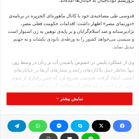
تروریسم کودتاچیان به خیابان‌ها آمده‌اند.
قدوسی طی مصاحبه‌ی خود با کانال ماهوره‌ای الجزیره در برنامه‌ی
«دورنمای مصر» اظهار داشت: اقدامات حکومت فعلی مصر،
نژادپرستانه و ضد اسلام‌گرایان و بر پایه‌ی توهین به زن استوار است
و سیسی می‌خواهد کشور را به ورطه‌ی نابودی بکشاند و به جهنم
تبدیل نماید.
وی از عملکرد پلیس در خصوص پاشیدن آب بر زنان در وسط روز،
تنها بخاطر حمل پلاکاردهای رابعه و شعارهای آن‌ها در خیابان‌های
اصلی، انتقاد گرفت. قدوسی تصریح کرد که چنین رفتاری از سوی
پلیس جرم است و باید فاعل آن محاکمه گردد و کسانی که فرمان
حمله به زنان را صادر کرده‌اند باید همگی بخاطر نقض حقوق بشر
نمایش بیشتر
مجازات شوند.
قدوسی ضمن اشاره به درخواست وزراء در خصوص حفظ
مقام‌هایشان در صورت ارتکاب اشتباه از سوی آنان بخاطر حسن
نیت و مصونیت قضایی مقامات، گفت: این تقاضا نشانه‌ی عدم یقین