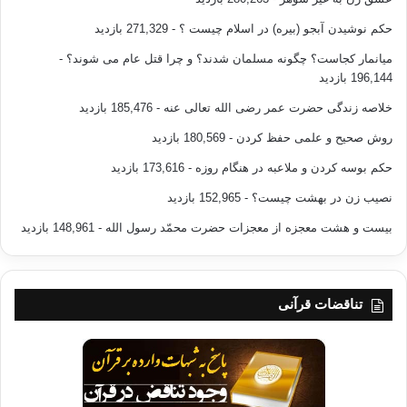
حکم نوشیدن آبجو (بیره) در اسلام چیست ؟
- 271,329 بازدید
میانمار کجاست؟ چگونه مسلمان شدند؟ و چرا قتل عام می شوند؟
-
196,144 بازدید
خلاصه زندگی حضرت عمر رضی الله تعالی عنه
- 185,476 بازدید
روش صحیح و علمی حفظ کردن
- 180,569 بازدید
حکم بوسه کردن و ملاعبه در هنگام روزه
- 173,616 بازدید
نصیب زن در بهشت چیست؟
- 152,965 بازدید
بیست و هشت معجزه از معجزات حضرت محمّد رسول الله
- 148,961 بازدید
تناقضات قرآنی