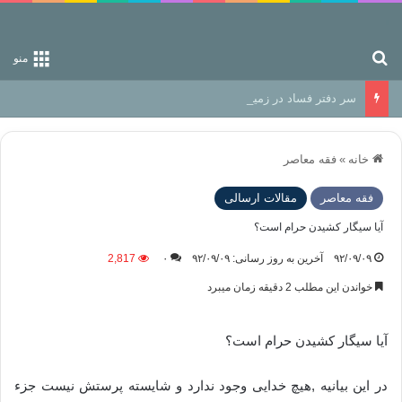
جستجو برای
منو
سر دفتر فساد در زمین‌، دوری وکناره‌گیری از راه خداست‌!
خانه
»
فقه معاصر
فقه معاصر
مقالات ارسالی
آیا سیگار کشیدن حرام است؟
۹۲/۰۹/۰۹
آخرین به روز رسانی: ۹۲/۰۹/۰۹
۰
2,817
خواندن این مطلب 2 دقیقه زمان میبرد
آیا سیگار کشیدن حرام است؟
در این بیانیه ,هیچ خدایی وجود ندارد و شایسته پرستش نیست جزء