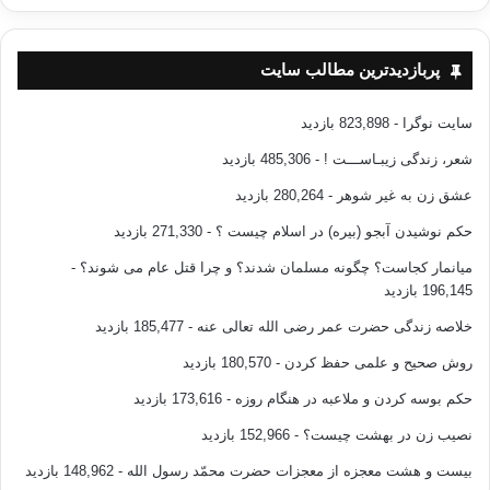
پربازدیدترین مطالب سایت
سایت نوگرا
- 823,898 بازدید
شعر، زندگی زیبـاســـت !
- 485,306 بازدید
عشق زن به غیر شوهر
- 280,264 بازدید
حکم نوشیدن آبجو (بیره) در اسلام چیست ؟
- 271,330 بازدید
میانمار کجاست؟ چگونه مسلمان شدند؟ و چرا قتل عام می شوند؟
-
196,145 بازدید
خلاصه زندگی حضرت عمر رضی الله تعالی عنه
- 185,477 بازدید
روش صحیح و علمی حفظ کردن
- 180,570 بازدید
حکم بوسه کردن و ملاعبه در هنگام روزه
- 173,616 بازدید
نصیب زن در بهشت چیست؟
- 152,966 بازدید
بیست و هشت معجزه از معجزات حضرت محمّد رسول الله
- 148,962 بازدید