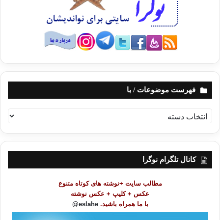
فهرست موضوعات / با
ف
ه
ر
س
ت
کانال تلگرام نوگرا
م
و
مطالب سایت +نوشته های کوتاه متنوع
ض
عکس + کلیپ + عکس نوشته
و
با ما همراه باشید.
eslahe@
ع
ا