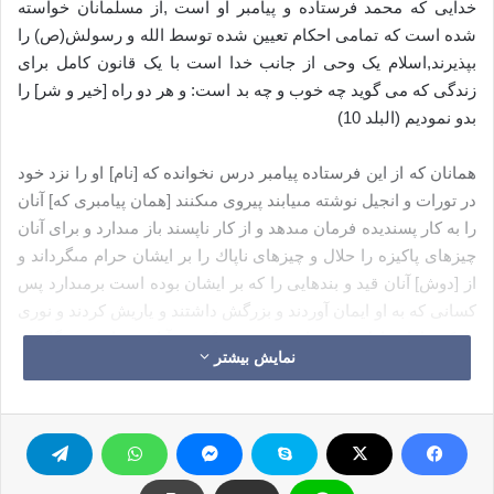
خدایی که محمد فرستاده و پیامبر او است ,از مسلمانان خواسته
شده است که تمامی احکام تعیین شده توسط الله و رسولش(ص) را
بپذیرند,اسلام یک وحی از جانب خدا است با یک قانون کامل برای
زندگی که می گوید چه خوب و چه بد است: و هر دو راه [خير و شر] را
بدو نموديم (البلد 10)
همانان كه از اين فرستاده پيامبر درس نخوانده كه [نام] او را نزد خود
در تورات و انجيل نوشته مى‏يابند پيروى مى‏كنند [همان پيامبرى كه] آنان
را به كار پسنديده فرمان مى‏دهد و از كار ناپسند باز مى‏دارد و براى آنان
چيزهاى پاكيزه را حلال و چيزهاى ناپاك را بر ايشان حرام مى‏گرداند و
از [دوش] آنان قيد و بندهايى را كه بر ايشان بوده است برمى‏دارد پس
كسانى كه به او ايمان آوردند و بزرگش داشتند و ياريش كردند و نورى
را كه با او نازل شده است پيروى كردند آنان همان رستگارانند
نمایش بیشتر
(اعراف 157).
بنابراین سیگار کشیدن شر است یا نه؟
اجازه دهید اثرات ان مورد بررسی قرار گیرد.سیگار کشیدن یک قتل