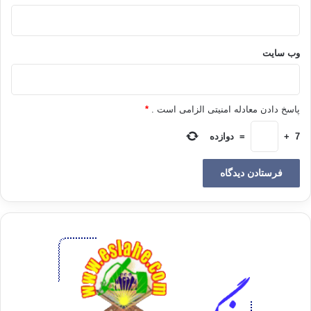
ترجمه : خواهر عایشه / پیام بیداری
وب‌ سایت
آیا سیگار حرام است
حکم سیگار
خطرات سیگار
سیگار
مضرات سیگار
پاسخ دادن معادله امنیتی الزامی است .
*
7
+
=
دوازده
کپی آدرس