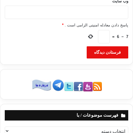
وب‌ سایت
پاسخ دادن معادله امنیتی الزامی است .
*
=
6
−
7
فهرست موضوعات / با
ف