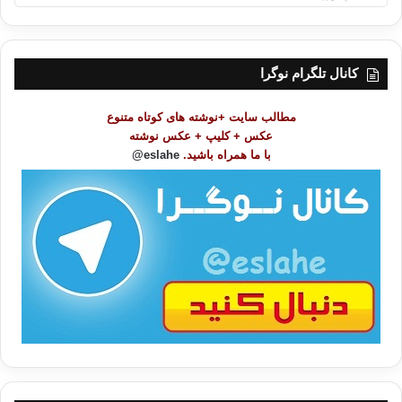
ه
ر
س
ت
کانال تلگرام نوگرا
م
و
مطالب سایت +نوشته های کوتاه متنوع
ض
عکس + کلیپ + عکس نوشته
و
با ما همراه باشید.
eslahe@
ع
ا
ت
/
ب
ا