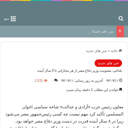
جستجو برای
منو
سر دفتر فساد در زمین‌، دوری وکناره‌گیری از راه خداست‌!
خانه
»
خبر های جدید
خبر های جدید
بلتاجی: مصونیت وزیر دفاع مصر از هر مجازاتی تا 8 سال آینده
۹۲/۰۹/۱۱
آخرین به روز رسانی: ۹۲/۰۹/۱۱
۰
1,531
خواندن این مطلب 1 دقیقه زمان میبرد
معاون رئیس حزب «آزادی و عدالت» شاخه سیاسی اخوان
المسلمین تأکید کرد مهم نیست چه کسی رئیس‌جمهور مصر می‌شود
زیرا در ۸ سال آینده قدرت در دست وزیر دفاع مصر خواهد بود.