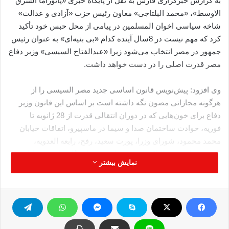
به گزارش خبرگزاری فارس به نقل از پایگاه خبری «پانوراما الشرق
الاوسط»، «محمد البلتاجی» معاون رئیس حزب «آزادی و عدالت»
شاخه سیاسی اخوان المسلمین در پیامی از محل حبس خود تأکید
کرد که مهم نیست در 8سال آینده کدام «بی بنیه‌ای» به عنوان رئیس
جمهور در مصر انتخاب می‌شود زیرا «عبدالفتاح السیسی» وزیر دفاع
مصر قدرت اصلی را در دست خواهد داشت.
وی افزود: پیش‌نویس قانون اساسی جدید مصر السیسی را از
هرگونه مجازاتی مصون نگه داشته است بر اساس این قانون وزیر
دفاع برای خون‌هایی که در دوران انتقالی قدرت از 28 ژانویه تا
فوریه، حوادث ساختمان صدا و سیما در ماسپیرو، اتفاقات خیابان‌
محمد محمود، شورای وزرا، پورت سعید، رفح، رابعه العدویه،
النهضه، رامسس، 6 اکتبر و شهید اخیر در دانشگاه قاهره مجازات
نمایش بیشتر
نخواهد شد.
بلتاجی تأکید کرد که با توجه به اینکه پیش‌نویس قانون اساسی
اصراری بر لزوم مدنی بودن دولت نداشته این مسئله برای جریان
سلفی و الازهر پیروزی به شمار نمی‌آید بلکه این پیروزی دولت