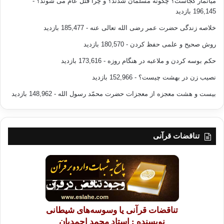
میانمار کجاست؟ چگونه مسلمان شدند؟ و چرا قتل عام می شوند؟
-
196,145 بازدید
خلاصه زندگی حضرت عمر رضی الله تعالی عنه
- 185,477 بازدید
روش صحیح و علمی حفظ کردن
- 180,570 بازدید
حکم بوسه کردن و ملاعبه در هنگام روزه
- 173,616 بازدید
نصیب زن در بهشت چیست؟
- 152,966 بازدید
بیست و هشت معجزه از معجزات حضرت محمّد رسول الله
- 148,962 بازدید
تناقضات قرآنی
تناقضات قرآنی یا وسوسه‌های شیطانی
نویسنده : استاد محمد احمدیان