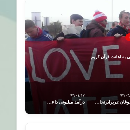
بط
 به اهانت قرآن کریم.
۹۴/۰۱/۱۷
۹۳/۰۴
اردوغان:دربرابرتجاوزات اخیررژیم صهیونیستی ساکت نخواھیم نشست.
درآمد میلیونی داعش چگونه تأمین می شود ؟