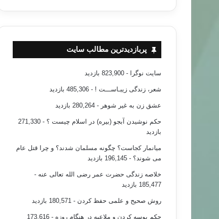
پربازدیدترین مطالب سایت
سایت نوگرا
- 823,900 بازدید
شعر، زندگی زیبـاســـت !
- 485,306 بازدید
عشق زن به غیر شوهر
- 280,264 بازدید
حکم نوشیدن آبجو (بیره) در اسلام چیست ؟
- 271,330
بازدید
میانمار کجاست؟ چگونه مسلمان شدند؟ و چرا قتل عام
می شوند؟
- 196,145 بازدید
خلاصه زندگی حضرت عمر رضی الله تعالی عنه
-
185,477 بازدید
روش صحیح و علمی حفظ کردن
- 180,571 بازدید
حکم بوسه کردن و ملاعبه در هنگام روزه
- 173,616