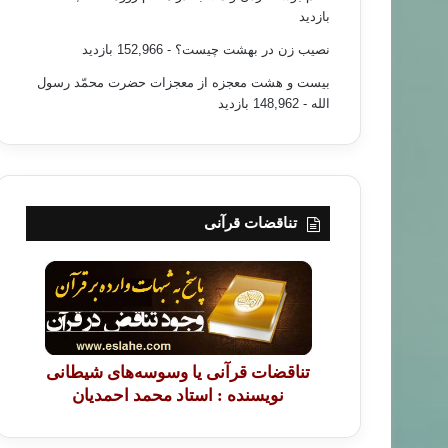
بازدید
نصیب زن در بهشت چیست؟
- 152,966 بازدید
بیست و هشت معجزه از معجزات حضرت محمّد رسول
الله
- 148,962 بازدید
خبر های جدید
۹۳/۱۲/۰۳
اه عسل مصر و اعراب خلیح فارس
تناقضات قرآنی
تناقضات قرآنی یا وسوسه‌های شیطانی
نویسنده : استاد محمد احمدیان