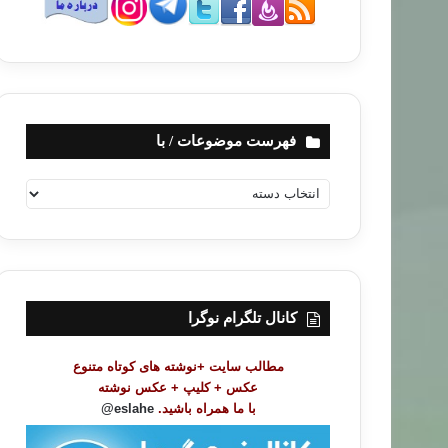
فهرست موضوعات / با
ف
ه
ر
س
ت
م
و
کانال تلگرام نوگرا
ض
و
مطالب سایت +نوشته های کوتاه متنوع
ع
عکس + کلیپ + عکس نوشته
ا
با ما همراه باشید.
eslahe@
ت
/