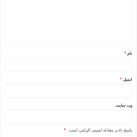
د
گ
ا
ه
*
نام
*
ایمیل
*
وب‌ سایت
پاسخ دادن معادله امنیتی الزامی است .
*