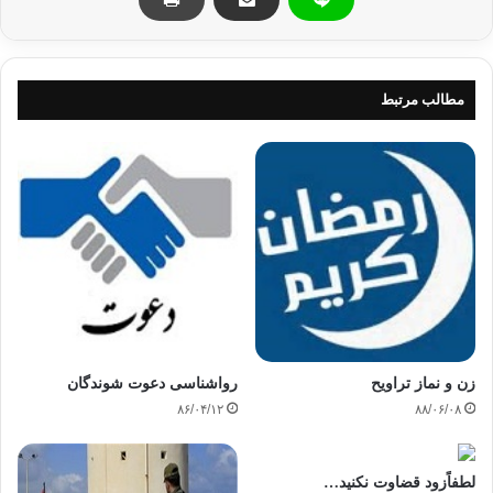
مطالب مرتبط
زن و نماز تراویح
رواشناسی دعوت شوندگان
۸۶/۰۴/۱۲
۸۸/۰۶/۰۸
لطفاًزود قضاوت نکنید…