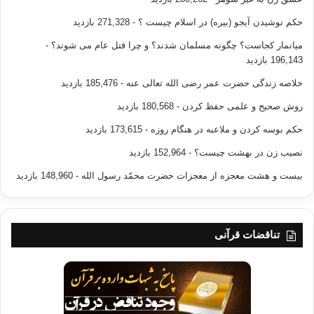
حکم نوشیدن آبجو (بیره) در اسلام چیست ؟
- 271,328 بازدید
میانمار کجاست؟ چگونه مسلمان شدند؟ و چرا قتل عام می شوند؟
-
196,143 بازدید
خلاصه زندگی حضرت عمر رضی الله تعالی عنه
- 185,476 بازدید
روش صحیح و علمی حفظ کردن
- 180,568 بازدید
حکم بوسه کردن و ملاعبه در هنگام روزه
- 173,615 بازدید
نصیب زن در بهشت چیست؟
- 152,964 بازدید
بیست و هشت معجزه از معجزات حضرت محمّد رسول الله
- 148,960 بازدید
تناقضات قرآنی