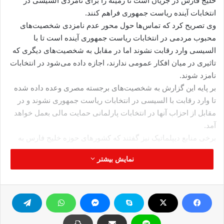
خلیج فارس در جریان است تا زمینه را برای نامزدی السیسی در
انتخابات آینده ریاست جمهوری فراهم کنند.
وی تصریح کرد که تماس‌ها حول محور عدم نامزدی شخصیت‌های
محبوب مردمی در انتخابات ریاست جمهوری آینده است تا با
السیسی وارد رقابت نشوند اما در مقابل به شخصیت‌های دیگری که
تاثیری در میان افکار عمومی ندارند، اجازه داده می‌شود در انتخابات
نامزد شوند.
بر پایه این گزارش به شخصیت‌های برجسته مصری وعده داده شده
تا وارد رقابت با السیسی در انتخابات ریاست جمهوری نشوند و در
مقابل از احزاب آنها در انتخابات پارلمانی حمایت مالی بعمل خواهد
آمد.
برخی منابع دیپلماتیک نیز گفتند که کشورهای حوزه خلیج فارس به
حمایت از السیسی برای نامزدی در انتخابات ریاست جمهوری و
نمایش بیشتر
حمایت مالی از وی تمایل دارند تا در دوره آینده نیز به صورت
گسترده از اقتصاد مصر حمایت بعمل آورند.
کپی آدرس