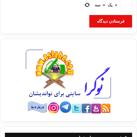
+
یک
=
سه