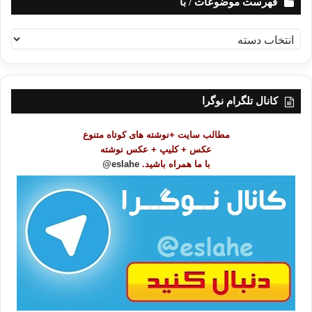
فهرست موضوعات / با
ف
ه
ر
س
ت
کانال تلگرام نوگرا
م
و
مطالب سایت +نوشته های کوتاه متنوع
ض
عکس + کلیپ + عکس نوشته
و
با ما همراه باشید.
eslahe@
ع
ا
ت
/
ب
ا