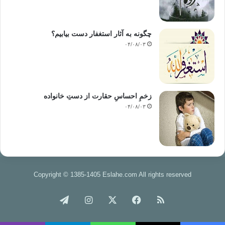
چگونه به آثار استغفار دست بیابیم؟
۰۴/۰۸/۰۳
زخمِ احساسِ حقارت از دستِ خانواده
۰۴/۰۸/۰۳
Copyright © 1385-1405 Eslahe.com All rights reserved
خوراک
فیس
X
اینستاگرام
تلگرام
بوک