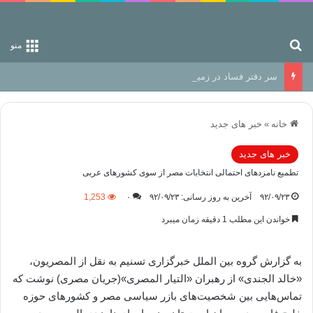
جستجو برای
منو
سر دفتر فساد در زمین‌، دوری وکناره‌گیری از راه خداست‌!
خانه
»
خبر های جدید
خبر های جدید
تطمیع نامزدهای احتمالی انتخابات مصر از سوی کشورهای عربی
۹۲/۰۹/۲۳
آخرین به روز رسانی: ۹۲/۰۹/۲۳
۰
1,253
خواندن این مطلب 1 دقیقه زمان میبرد
به گزارش گروه بین الملل خبرگزاری تسنیم به نقل از المصریون،
«خالد الجندی» از رهبران «التیار المصری»(جریان مصری) نوشت که
تماس‌هایی بین شخصیت‌های بازر سیاسی مصر و کشورهای حوزه