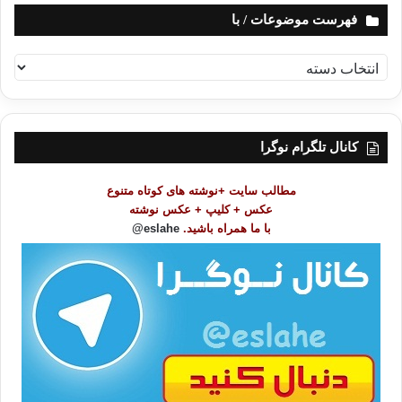
فهرست موضوعات / با
ف
ه
ر
س
ت
کانال تلگرام نوگرا
م
و
مطالب سایت +نوشته های کوتاه متنوع
ض
عکس + کلیپ + عکس نوشته
و
با ما همراه باشید.
eslahe@
ع
ا
ت
/
ب
ا