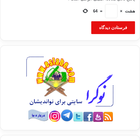
هشت
×
=
64