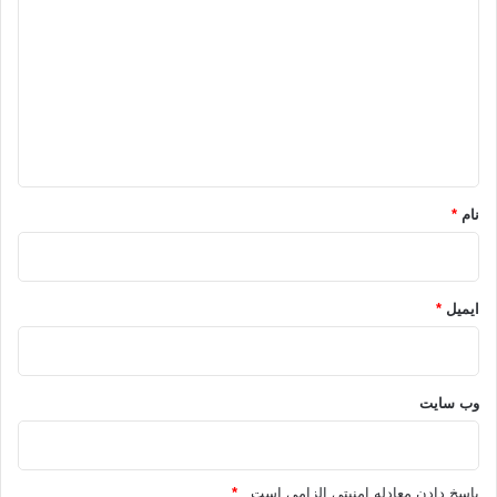
ی
کپی آدرس
د
گ
ا
ه
*
نام
*
ایمیل
*
وب‌ سایت
پاسخ دادن معادله امنیتی الزامی است .
*