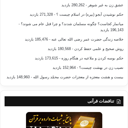
عشق زن به غیر شوهر
- 280,262 بازدید
حکم نوشیدن آبجو (بیره) در اسلام چیست ؟
- 271,328 بازدید
میانمار کجاست؟ چگونه مسلمان شدند؟ و چرا قتل عام می شوند؟
-
196,143 بازدید
خلاصه زندگی حضرت عمر رضی الله تعالی عنه
- 185,476 بازدید
روش صحیح و علمی حفظ کردن
- 180,568 بازدید
حکم بوسه کردن و ملاعبه در هنگام روزه
- 173,615 بازدید
نصیب زن در بهشت چیست؟
- 152,964 بازدید
بیست و هشت معجزه از معجزات حضرت محمّد رسول الله
- 148,960 بازدید
تناقضات قرآنی