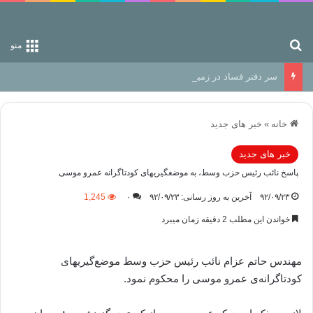
جستجو برای
منو
سر دفتر فساد در زمین‌، دوری وکناره‌گیری از راه خداست‌!
خانه
»
خبر های جدید
خبر های جدید
پاسخ نائب رئیس حزب وسط، به موضعگیریهای کودتاگرانه عمرو موسی
۹۲/۰۹/۲۳
آخرین به روز رسانی: ۹۲/۰۹/۲۳
۰
1,245
خواندن این مطلب 2 دقیقه زمان میبرد
مهندس حاتم عزام نائب رئیس حزب وسط موضع‌گیریهای
کودتاگرانه‌ی عمرو موسی را محکوم نمود.