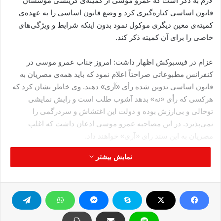
لازم به ذکر است که عمرو موسی از کمیته‌ی گزینشی مؤسسان
قانون اساسی کناره‌گیری کرد و وضع قانون اساسی را به عهده‌ی
کمیته‌ی معین دیگری موکول نمود بدون اینکه شرایط و ویژگی‌های
خاصی را برای آن کمیته ذکر کند.
عزام در فیسبوکش اظهار داشت: امروز جناب عمرو موسی در
کنفرانس مطبوعاتی صراحتاً اعلام نمود که باید همه‌ی مصریان به
قانون اساسی تدوین شده رأی «آری» دهند. وی خاطر نشان کرد که
هرکسی که رأی «نه» بدهد آشوب طلب است و رایش نمایشی
توخالی و بی‌ارزش بوده و دولت این اغتشاش و سردرگمی را
نمی‌پذیرد. در این مصاحبه عمرو موسی اذعان داشت که اغلب
مصریان به این سند رای «آری» خواهند داد.
نمایش بیشتر
وی اشاره نمود: موسی فراموش کرده است که او از مجلس
مؤسسان منتخب قانون اساسی استعفا داد تا این مجلس در کار خود
شکست بخورد و پروژه‌ی قانون اساسی ناتمام بماند. اما بعد از اینکه
تلاش او شکست خورد و اقدام مجلس در انظار مردم و بااطلاع کامل
تمام ملت مصر به موفقیت انجامید و کار خود را مانند جناب عمرو