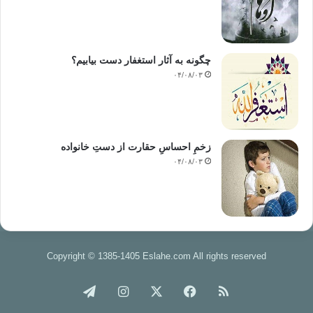
چگونه به آثار استغفار دست بیابیم؟
۰۴/۰۸/۰۳
زخمِ احساسِ حقارت از دستِ خانواده
۰۴/۰۸/۰۳
Copyright © 1385-1405 Eslahe.com All rights reserved
خوراک
فیس
X
اینستاگرام
تلگرام