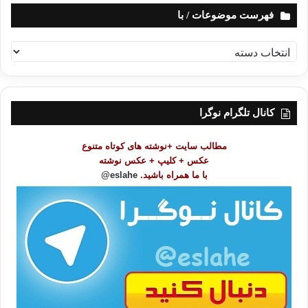
فهرست موضوعات / با
ف
ه
ر
س
ت
کانال تلگرام نوگرا
م
و
مطالب سایت +نوشته های کوتاه متنوع
ض
عکس + کلیپ + عکس نوشته
و
با ما همراه باشید.
eslahe@
ع
ا
ت
/
ب
ا