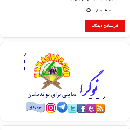
3
=
4
−