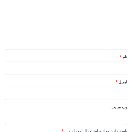
ی
د
گ
ا
ه
*
نام
*
ایمیل
*
وب‌ سایت
پاسخ دادن معادله امنیتی الزامی است .
*