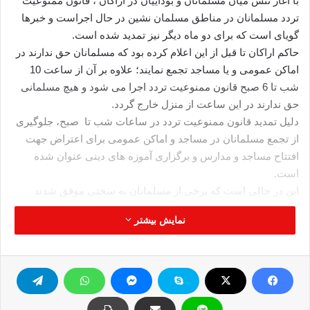
با آغاز تنش میان مسلمانان و بوداییان در اراکان ، قانون ممنوعیت
تردد مسلمانان در مناطق مسلمان نشین در حال اجراست و خبرها
گویای است که برای دو ماه دیگر نیز تمدید شده است.
حاکم اراکان تا قبل از این اعلام کرده بود که مسلمانان حق ندارند در
اماکن عمومی و یا مساجد تجمع نمایند؛ علاوه بر آن از ساعت 10
شب تا 6 صبح قانون ممنوعیت تردد اجرا می شود و هیچ مسلمانی
حق ندارند در این ساعت از منزل خارج گردد.
دلیل تمدید قانون ممنوعیت تردد در ساعات شب تا صبح، جلوگیری
از تجمع مسلمانان در مساجد و اماکن عمومی برای اعتراض جهت
افتتاح مساجد و مدارس و برگزاری آموزه های دینی عنوان شده
است.
این در حالی است که برخی از مسلمانان به سختی موفق شدند
مدارس و مساجد خود را بار دیگر افتتاح نمایند، کارشناسان بر این
نمایش بیشتر
عقیده اند که قوانین در این منطقه به سستی مورد عمل قرار می
گیرند و اساس قانونگذاری بسیار ضعیف است.
لازم به ذکر است که بر اساس قوانین برمه، هیچ کدام از شهروندان
بودایی به خاطر تعرض به مسلمانان محکوم نخواهند شد.