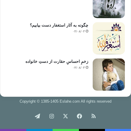
چگونه به آثار استغفار دست بیابیم؟
۰۴/۰۸/۰۳
زخمِ احساسِ حقارت از دستِ خانواده
۰۴/۰۸/۰۳
Copyright © 1385-1405 Eslahe.com All rights reserved
خوراک
فیس
X
اینستاگرام
تلگرام
بوک