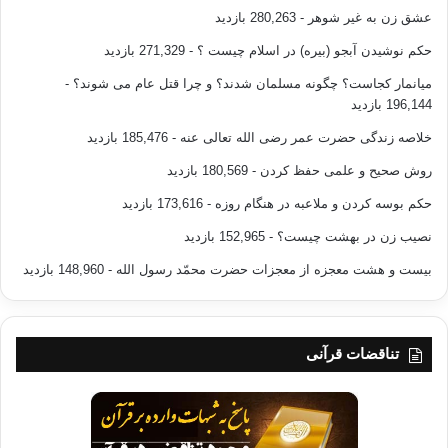
عشق زن به غیر شوهر
- 280,263 بازدید
حکم نوشیدن آبجو (بیره) در اسلام چیست ؟
- 271,329 بازدید
میانمار کجاست؟ چگونه مسلمان شدند؟ و چرا قتل عام می شوند؟
-
196,144 بازدید
خلاصه زندگی حضرت عمر رضی الله تعالی عنه
- 185,476 بازدید
روش صحیح و علمی حفظ کردن
- 180,569 بازدید
حکم بوسه کردن و ملاعبه در هنگام روزه
- 173,616 بازدید
نصیب زن در بهشت چیست؟
- 152,965 بازدید
بیست و هشت معجزه از معجزات حضرت محمّد رسول الله
- 148,960 بازدید
تناقضات قرآنی