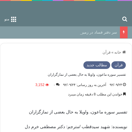
جستجو برای
منو
سر دفتر فساد در زمین‌، دوری وکناره‌گیری از راه خداست‌!
خانه
»
قرآن
قرآن
مطالب جدید
تفسیر سوره ماعون، واویلا به حال بعضی از نمازگزاران
۹۲/۰۹/۲۴
آخرین به روز رسانی: ۹۲/۰۹/۲۴
۰
3,152
خواندن این مطلب 8 دقیقه زمان میبرد
تفسیر سوره ماعون، واویلا به حال بعضی از نمازگزاران
نویسنده: شهید سیدقطب /مترجم: دکتر مصطفی خرم دل