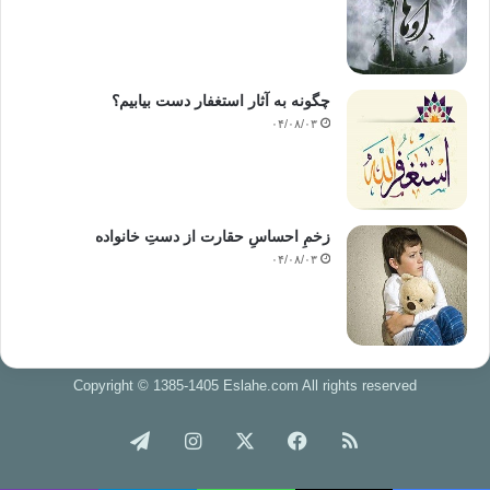
می‌سپارند چه‌ کسانیند؟ آنان‌:
(الَّذِينَ هُمْ يُرَاءُونَ (٦)وَيَمْنَعُونَ الْمَاعُونَ) (٧)
چگونه به آثار استغفار دست بیابیم؟
۰۴/۰۸/۰۳
همان کسانی که ریا و خودنمائی می‏‎کنند، و از دادن وسائل
کمکی ناچیز (‌منزل که معمولاً همسایگان به یکدیگر به عاریه و
امانت می‌دهند) خودداری می‌کنند و (‌از یاری و کمک به مردمان‌
د‌ریغ می‌ورزند.
زخمِ احساسِ حقارت از دستِ خانواده
۰۴/۰۸/۰۳
آنان کسانیند که نماز می‌خوانند، و لیکن نماز را اقامه نمی‌کنند
و استوار نمی‌دارند. کسانیند که حرکات نماز را انجام می‌دهند،
و دعاهای نماز را می‌گویند و بر زبان می‌رانند، ولی دلهایشان
با دعاها نبست و با دعاها نمی‌زید. جانهایشان آگاه از حقیقت
نماز نیست و نمی‌داند حقیقت قرائتها و دعاها و تسبیح‌ها
Copyright © 1385-1405 Eslahe.com All rights reserved
چیست‌. آنان نماز را برای نشان دادن به مردمان و ریاکاری با
ایشان می‌خوانند، نه این‌ که نماز را دربست برای خدا بخوانند و
خوراک
فیس
X
اینستاگرام
تلگرام
در آن اخلاص داشته باشند. بدین جهت آنان از نماز خود