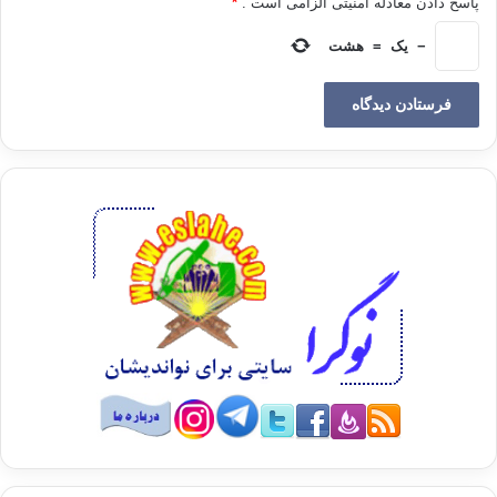
پاسخ دادن معادله امنیتی الزامی است .
*
سورۀ عصر گفتیم -‌ تا خود را در عمل صالح تحقّق بخشد و
پیاده‌ کند. هنگامی‌ که این حقیقت ایمان این حرکت را به دنبال
−
یک
=
هشت
نیاورد نشانۀ نبودن حقیقت ایمان است‌، و می‌رساند اصلاً
ایمانی در میان نیست‌. این چیزی است‌ که این سوره با نصّ‌،
آن را بیان می‌دا‌رد و گویای آن است . . .
*
(أَرَأَيْتَ الَّذِي يُكَذِّبُ بِالدِّينِ (١)فَذَلِكَ الَّذِي يَدُعُّ الْيَتِيمَ (٢)وَلا يَحُضُّ عَلَى
طَعَامِ الْمِسْكِينِ) (٣)
کسانی که به دین و آئین‌، و سزا و جزا (‌در پیشگاه خدا) ایمان
ندارند، می‌فهمی که چگونه کسانیند؟ آنـان کسانیند که یتیم را
از پیش خود می‌رانند، (‌و دیگران را به سیر کردن‌) و به
خوراک دادن مستمندان تشویق و ترغیب نمی‌نمایند.
این سوره با این پرسش می‌آغازد، پرسشی ‌که رو می‌کند به
هر کسی ‌که توان دیدن را دارد، بیاید و ببیند: