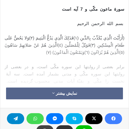
سورۀ ماعون مكّی و 7 آیه است
بسم الله الرحمن الرحيم
(أَرَأَيْتَ الَّذِي يُكَذِّبُ بِالدِّينِ (١)فَذَلِكَ الَّذِي يَدُعُّ الْيَتِيمَ (٢)وَلا يَحُضُّ عَلَى
طَعَامِ الْمِسْكِينِ (٣)فَوَيْلٌ لِلْمُصَلِّينَ (٤)الَّذِينَ هُمْ عَنْ صَلاتِهِمْ سَاهُونَ
(٥)الَّذِينَ هُمْ يُرَاءُونَ (٦)وَيَمْنَعُونَ الْمَاعُونَ) (٧)
برابر بعضی از روایتها این سوره مکّی است‌، و در بعضی از
روایتها این سوره مکّی و مدنی بشمار آمده است‌. سه آیۀ
نخست را مکّی و بقیّۀ ‌آیات مدنی محسوب ‌گردیده است‌.
نظریّۀ دوم ارجح است‌. با این وجود این سوره به طور کلّی
نمایش بیشتر
دارای وحدت متّفق و مرتبطی است‌. دارای رویکرد یگانه‌ای در
بیان یک حقیقت‌ کلی از حقائق این عقیده است‌، رویکرد
یگانه‌ای که ما را بر آن می‌دارد این سوره را به طور کلّی
مدنی بدانیم. زیرا موضوعی که این سوره بدان می‌پردازد از
جملۀ موضوعات مدنی قرآن است‌. موضوع مورد نظر راجع به