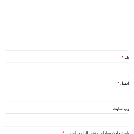
ی
د
گ
ا
ه
*
نام
*
ایمیل
*
وب‌ سایت
پاسخ دادن معادله امنیتی الزامی است .
*