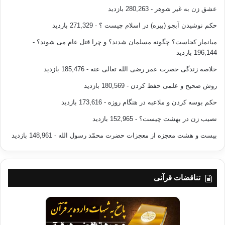
عشق زن به غیر شوهر
- 280,263 بازدید
حکم نوشیدن آبجو (بیره) در اسلام چیست ؟
- 271,329 بازدید
میانمار کجاست؟ چگونه مسلمان شدند؟ و چرا قتل عام می شوند؟
-
196,144 بازدید
خلاصه زندگی حضرت عمر رضی الله تعالی عنه
- 185,476 بازدید
روش صحیح و علمی حفظ کردن
- 180,569 بازدید
حکم بوسه کردن و ملاعبه در هنگام روزه
- 173,616 بازدید
نصیب زن در بهشت چیست؟
- 152,965 بازدید
بیست و هشت معجزه از معجزات حضرت محمّد رسول الله
- 148,961 بازدید
تناقضات قرآنی