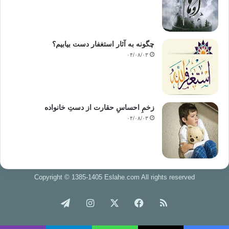
چگونه به آثار استغفار دست بیابیم؟
۰۴/۰۸/۰۳
زخمِ احساسِ حقارت از دستِ خانواده
۰۴/۰۸/۰۳
Copyright © 1385-1405 Eslahe.com All rights reserved
خوراک
فیس
X
اینستاگرام
تلگرام
بوک