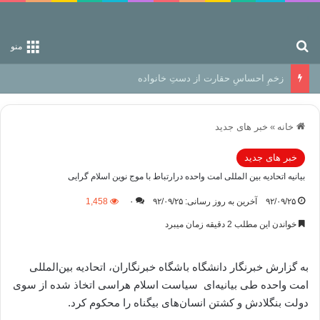
جستجو برای
منو
زخمِ احساسِ حقارت از دستِ خانواده
خانه
»
خبر های جدید
خبر های جدید
بیانیه اتحادیه بین المللی امت واحده درارتباط با موج نوین اسلام گرایی
۹۲/۰۹/۲۵
آخرین به روز رسانی: ۹۲/۰۹/۲۵
۰
1,458
خواندن این مطلب 2 دقیقه زمان میبرد
به گزارش خبرنگار دانشگاه باشگاه خبرنگاران، اتحادیه بین‌المللی
امت واحده طی بیانیه‌ای سیاست اسلام هراسی اتخاذ شده از سوی
دولت بنگلادش و کشتن انسان‌های بیگناه را محکوم کرد.