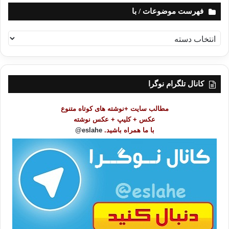
فهرست موضوعات / با
ف
ه
ر
س
ت
کانال تلگرام نوگرا
م
و
مطالب سایت +نوشته های کوتاه متنوع
ض
عکس + کلیپ + عکس نوشته
و
با ما همراه باشید.
eslahe@
ع
ا
ت
/
ب
ا