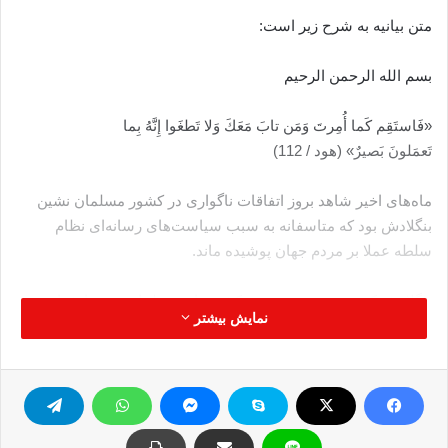
متن بیانیه به شرح زیر است:
بسم الله الرحمن الرحیم
«فَاستَقِم كَما أُمِرتَ وَمَن تابَ مَعَكَ وَلا تَطغَوا إِنَّهُ بِما
تَعمَلونَ بَصيرٌ» (هود / 112)
ماه‌های اخیر شاهد بروز اتفاقات ناگواری در کشور مسلمان نشین
بنگلادش بود که متاسفانه به سبب سیاست‌های رسانه‌ای نظام
سلطه عملا بر مردم جهان پوشیده ماند.
بنگلادش که جزو پرجمعیت‌ترین کشورهای مسلمان در دنیا شناخته
نمایش بیشتر
می‌شود از سال‌های گذشته با روی کار آمدن جریانات سکولار شاهد
اجرای سیاست‌های ضد اسلامی بوده است که اوج آن در تشکیل
دادگاه‌هایی بر ضد شخصیت‌های معروف جریانات اسلام‌گرا نمایان
شد؛ دادگاه‌هایی که به بهانه درگیری‌های رخ داده در جریان استقلال
کشور بنگلادش از پاکستان در سال 1971 و تعیین عاملان کشتارهای