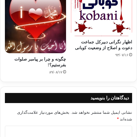
هراسی اتخاذ شده از سوی دولت بنگلادش و کشتن انسان‌های
بیگناه، تاکید می‌کند که نظام سلطه با همکاری متحدان سکولار
خویش از مصر گرفته تا بنگلادش، به دنبال سرکوب موج نوین اسلام
گرایی و بیداری اسلامی‌ای است که خواب‌های استعماری‌شان را
آشفته ساخته است؛ قطعا حفظ وحدت میان امت اسلامی در کنار
صبر و استقامت و جلوگیری از افراط در واکنش به دشمنی‌های
اظهار نگرانی دبیرکل جماعت
صورت گرفته، آینده را آز آنِ اسلام و مسلمین خواهد.
دعوت و اصلاح از وضعیت کوبانی
۹۳/۰۷/۱۶
چگونه و چرا بر پيامبر صلوات
والسلام علیکم و رحمة الله وبركاته
بفرستيم؟!
۸۹/۰۸/۱۷
اتحادیه بین المللی امت واحده
دیدگاهتان را بنویسید
کپی آدرس
نشانی ایمیل شما منتشر نخواهد شد.
بخش‌های موردنیاز علامت‌گذاری
شده‌اند
*
د