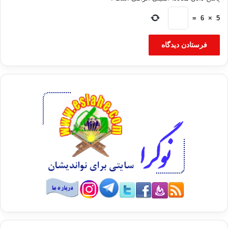
=
6
×
5