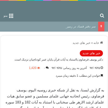
جستجو برای
منو
سر دفتر فساد در زمین‌، دوری وکناره‌گیری از راه خداست‌!
خانه
»
خبر های جدید
خبر های جدید
دکتر یوسف قرضاوی:بااستناد به آیات قرآن پایان عمر کودتاچیان نزدیک است.
۹۲/۰۹/۲۵
آخرین به روز رسانی: ۹۲/۰۹/۲۵
۰
1,420
خواندن این مطلب 1 دقیقه زمان میبرد
به گزارش ایسنا، به نقل از شبکه خبری روسیه الیوم، یوسف
قرضاوی، رئیس اتحادیه جهانی علمای مسلمین و عضو سابق هیات
علمای ارشد الازهر طی سخنانی با استناد به آیات 182 و 183 سوره