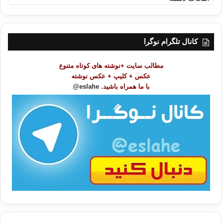
ه
ر
س
ت
کانال تلگرام نوگرا
م
و
مطالب سایت +نوشته های کوتاه متنوع
ض
عکس + کلیپ + عکس نوشته
و
با ما همراه باشید.
eslahe@
ع
ا
ت
/
ب
ا