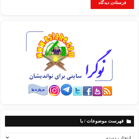
فهرست موضوعات / با
ف