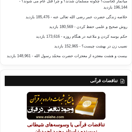
میانمار کجاست؟ چگونه مسلمان شدند؟ و چرا قتل عام می شوند؟
-
196,144 بازدید
خلاصه زندگی حضرت عمر رضی الله تعالی عنه
- 185,476 بازدید
روش صحیح و علمی حفظ کردن
- 180,569 بازدید
حکم بوسه کردن و ملاعبه در هنگام روزه
- 173,616 بازدید
نصیب زن در بهشت چیست؟
- 152,965 بازدید
بیست و هشت معجزه از معجزات حضرت محمّد رسول الله
- 148,961 بازدید
تناقضات قرآنی
تناقضات قرآنی یا وسوسه‌های شیطانی
نویسنده : استاد محمد احمدیان