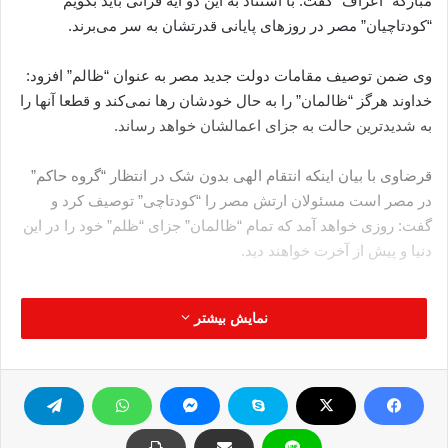
مبارکه “اعراف” گفت: با استناد به این دو آیه قرانی باید بگویم
“کودتاچیان” مصر در روزهای پایانی قدرتشان به سر می‌برند.
وی ضمن توصیف مقامات دولت جدید مصر به عنوان “ظالم” افزود:
خداوند هرگز “ظالمان” را به حال خودشان رها نمی‌کند و قطعا آنها را
به شدیدترین حالت به جزای اعمالشان خواهد رساند.
قرضاوی با بیان اینکه انتقام الهی بدون شک در انتظار “گروه حاکم”
در مصر است مسئولان ارتش مصر را “کودتاچی” توصیف کرد و
گفت: روزی خواهد آمد که تمام “ظالمان” جزای “ظلم” خود را در این
دنیا و پیش از آخرت خواهند دید.
نمایش بیشتر
کپی آدرس