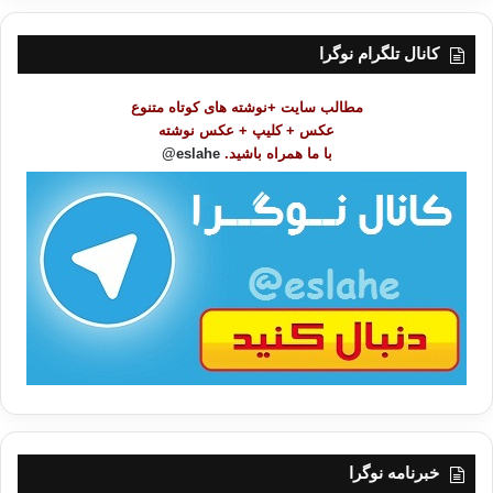
س
ت
کانال تلگرام نوگرا
م
و
مطالب سایت +نوشته های کوتاه متنوع
ض
عکس + کلیپ + عکس نوشته
و
با ما همراه باشید.
eslahe@
ع
ا
ت
/
ب
ا
خبرنامه نوگرا