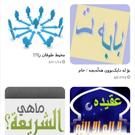
محیط طوفان زا!!!
۸۶/۱۱/۱۷
بۆ له‌ دایک‌بوون هه‌ڵه‌بجه‌ / حام
۸۵/۱۲/۲۵