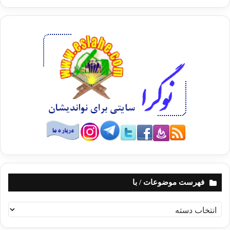
فهرست موضوعات / با
ف
ه
ر