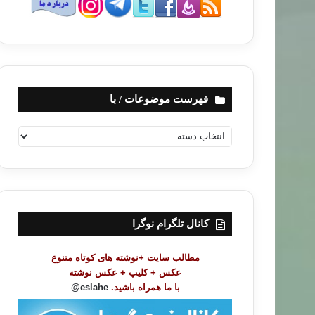
فهرست موضوعات / با
ف
ه
ر
س
ت
م
و
کانال تلگرام نوگرا
ض
و
مطالب سایت +نوشته های کوتاه متنوع
ع
عکس + کلیپ + عکس نوشته
ا
با ما همراه باشید.
eslahe@
ت
/