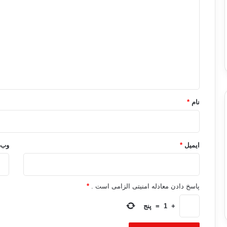
ی
د
گ
ا
ه
*
نام
*
ایمیل
*
وب‌
پاسخ دادن معادله امنیتی الزامی است .
*
+
1
=
پنج