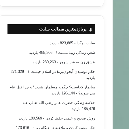
بیداری اسلامی
۹۳/۰۹/۱۳
ار عرب نیست … تحلیلی از فهمی هویدی
پربازدیدترین مطالب سایت
سایت نوگرا
- 823,885 بازدید
شعر، زندگی زیبـاســـت !
- 485,306 بازدید
عشق زن به غیر شوهر
- 280,263 بازدید
حکم نوشیدن آبجو (بیره) در اسلام چیست ؟
- 271,329
بازدید
میانمار کجاست؟ چگونه مسلمان شدند؟ و چرا قتل عام
می شوند؟
- 196,144 بازدید
خلاصه زندگی حضرت عمر رضی الله تعالی عنه
-
185,476 بازدید
روش صحیح و علمی حفظ کردن
- 180,569 بازدید
حکم بوسه کردن و ملاعبه در هنگام روزه
- 173,616