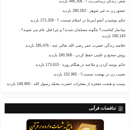
شعر، زندگی زیبـاســـت !
- 485,306 بازدید
عشق زن به غیر شوهر
- 280,263 بازدید
حکم نوشیدن آبجو (بیره) در اسلام چیست ؟
- 271,329 بازدید
میانمار کجاست؟ چگونه مسلمان شدند؟ و چرا قتل عام می شوند؟
-
196,143 بازدید
خلاصه زندگی حضرت عمر رضی الله تعالی عنه
- 185,476 بازدید
روش صحیح و علمی حفظ کردن
- 180,568 بازدید
حکم بوسه کردن و ملاعبه در هنگام روزه
- 173,615 بازدید
نصیب زن در بهشت چیست؟
- 152,965 بازدید
بیست و هشت معجزه از معجزات حضرت محمّد رسول الله
- 148,960 بازدید
تناقضات قرآنی