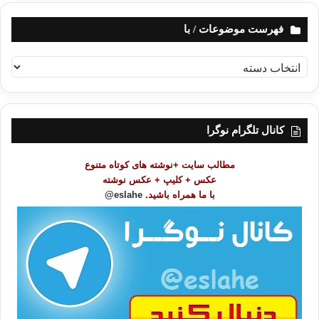
فهرست موضوعات / با
ف
ه
ر
س
ت
کانال تلگرام نوگرا
م
و
مطالب سایت +نوشته های کوتاه متنوع
ض
عکس + کلیپ + عکس نوشته
و
با ما همراه باشید.
eslahe@
ع
ا
ت
/
ب
ا