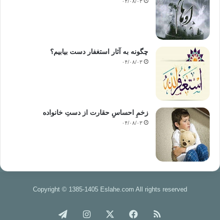
۰۴/۰۸/۰۳
چگونه به آثار استغفار دست بیابیم؟
۰۴/۰۸/۰۳
زخمِ احساسِ حقارت از دستِ خانواده
۰۴/۰۸/۰۳
Copyright © 1385-1405 Eslahe.com All rights reserved
خوراک
فیس
X
اینستاگرام
تلگرام