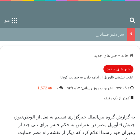
جستجو برای
منو
سر دفتر فساد در زمین‌، دوری وکناره‌گیری از راه خداست‌!
خانه
»
خبر های جدید
خبر های جدید
عقب نشینی 6آوریل از ادامه دادن به حمایت کودتا
۹۲/۱۰/۰۲
آخرین به روز رسانی: ۹۲/۱۰/۰۲
۰
1,572
کمتر از یک دقیقه
به گزارش گروه بین‌الملل خبرگزاری تسنیم به نقل از الوطن‌نیوز،
جنبش 6 آوریل مصر در اعتراض به حکم حبس برای تنی چند از
رهبران خود رسما اعلام کرد که دیگر از نقشه راه مصر حمایت