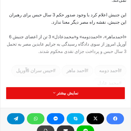
نمی‌کند.
این جنبش اعلام کرد با وجود صدور حکم 3 سال حبس برای رهبران
این جنبش، نقشه راه مصر دیگر معنا ندارد.
«احمد‌ماهر»، «احمددومه» و«محمد‌عادل» 3 تن از اعضای جنبش 6
آوریل امروز از سوی دادگاه رسیدگی به جرایم عابدین مصر به تحمل
3 سال حبس و پرداخت جزای نقدی محکوم شدند.
احمد دومه
احمد ماهر
حبس سران 6آوریل
محمد عادل
نمایش بیشتر
کپی آدرس