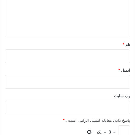
گ
ا
ه
*
نام
*
ایمیل
*
وب‌ سایت
پاسخ دادن معادله امنیتی الزامی است .
*
−
3
=
یک