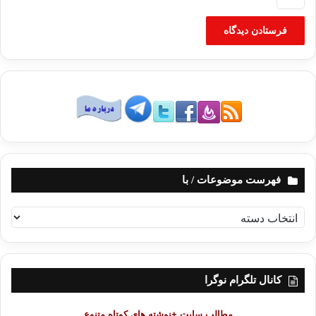
فهرست موضوعات / با
ف
ه
ر
س
ت
کانال تلگرام نوگرا
م
و
مطالب سایت +نوشته های کوتاه متنوع