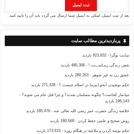
بعد از ثبت ایمیل، لینکی به ایمیل شما ارسال می گردد باید آن را تایید کنید.
پربازدیدترین مطالب سایت
سایت نوگرا
- 823,832 بازدید
شعر، زندگی زیبـاســـت !
- 485,306 بازدید
عشق زن به غیر شوهر
- 280,263 بازدید
حکم نوشیدن آبجو (بیره) در اسلام چیست ؟
- 271,328 بازدید
میانمار کجاست؟ چگونه مسلمان شدند؟ و چرا قتل عام می شوند؟
-
196,143 بازدید
خلاصه زندگی حضرت عمر رضی الله تعالی عنه
- 185,476 بازدید
روش صحیح و علمی حفظ کردن
- 180,568 بازدید
حکم بوسه کردن و ملاعبه در هنگام روزه
- 173,615 بازدید