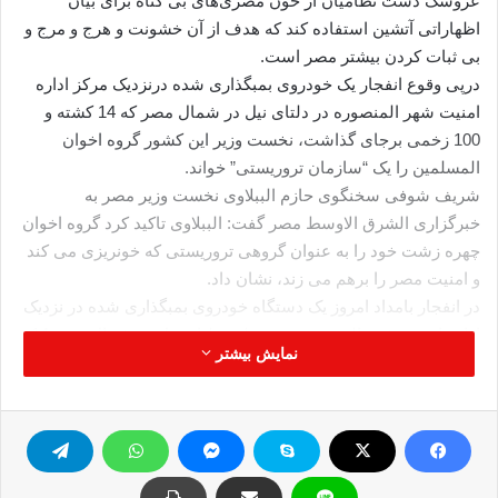
عروسک دست نظامیان از خون مصری‌های بی گناه برای بیان
اظهاراتی آتشین استفاده کند که هدف از آن خشونت و هرج و مرج و
بی ثبات کردن بیشتر مصر است.
درپی وقوع انفجار یک خودروی بمبگذاری شده درنزدیک مرکز اداره
امنیت شهر المنصوره در دلتای نیل در شمال مصر که 14 کشته و
100 زخمی برجای گذاشت، نخست وزیر این کشور گروه اخوان
المسلمین را یک “سازمان تروریستی” خواند.
شریف شوفی سخنگوی حازم الببلاوی نخست وزیر مصر به
خبرگزاری الشرق الاوسط مصر گفت: الببلاوی تاکید کرد گروه اخوان
چهره زشت خود را به عنوان گروهی تروریستی که خونریزی می کند
و امنیت مصر را برهم می زند، نشان داد.
در انفجار بامداد امروز یک دستگاه خودروی بمبگذاری شده در نزدیک
اداره امنیت شهر المنصوره در منطقه دلتای نیل در شمال مصر 14
نمایش بیشتر
نفر کشته و دستکم 100 نفر دیگر زخمی شدند.
گروه اخوان المسلمین در بیانیه خود تاکید کرد که این حمله را به
شدیدترین لحن محکوم می کند و آن را به منزله حمله ای مستقیم
علیه وحدت ملت مصر می شمارد.
گروه اخوان از زمان عزل محمد مرسی رئیس جمهور وابسته به این