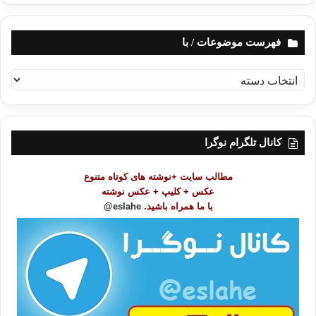
فهرست موضوعات / با
ف
ه
ر
س
ت
کانال تلگرام نوگرا
م
و
مطالب سایت +نوشته های کوتاه متنوع
ض
عکس + کلیپ + عکس نوشته
و
با ما همراه باشید.
eslahe@
ع
ا
ت
/
ب
ا