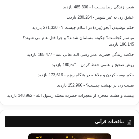
شعر، زندگی زیبـاســـت !
- 485,306 بازدید
عشق زن به غیر شوهر
- 280,264 بازدید
حکم نوشیدن آبجو (بیره) در اسلام چیست ؟
- 271,330 بازدید
میانمار کجاست؟ چگونه مسلمان شدند؟ و چرا قتل عام می شوند؟
-
196,145 بازدید
خلاصه زندگی حضرت عمر رضی الله تعالی عنه
- 185,477 بازدید
روش صحیح و علمی حفظ کردن
- 180,571 بازدید
حکم بوسه کردن و ملاعبه در هنگام روزه
- 173,616 بازدید
نصیب زن در بهشت چیست؟
- 152,966 بازدید
بیست و هشت معجزه از معجزات حضرت محمّد رسول الله
- 148,962 بازدید
تناقضات قرآنی