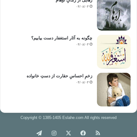
رهایی از زندانِ اوهام
۰۴/۰۸/۰۳
چگونه به آثار استغفار دست بیابیم؟
۰۴/۰۸/۰۳
زخمِ احساسِ حقارت از دستِ خانواده
۰۴/۰۸/۰۳
Copyright © 1385-1405 Eslahe.com All rights reserved
خوراک
فیس
X
اینستاگرام
تلگرام