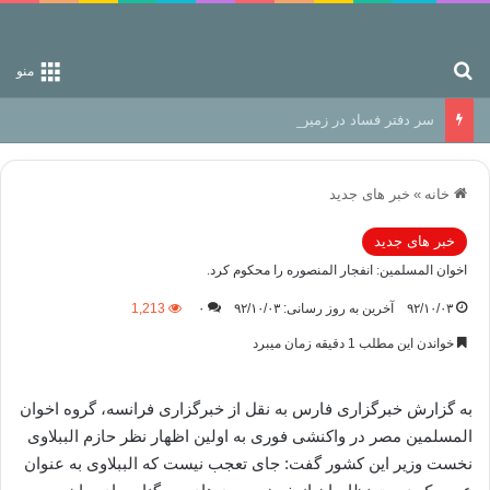
جستجو برای
منو
سر دفتر فساد در زمین‌، دوری وکناره‌گیری از راه خداست‌!
خانه
»
خبر های جدید
خبر های جدید
اخوان المسلمین: انفجار المنصوره را محکوم کرد.
۹۲/۱۰/۰۳
آخرین به روز رسانی: ۹۲/۱۰/۰۳
۰
1,213
خواندن این مطلب 1 دقیقه زمان میبرد
به گزارش خبرگزاری فارس به نقل از خبرگزاری فرانسه، گروه اخوان
المسلمین مصر در واکنشی فوری به اولین اظهار نظر حازم الببلاوی
نخست وزیر این کشور گفت: جای تعجب نیست که الببلاوی به عنوان