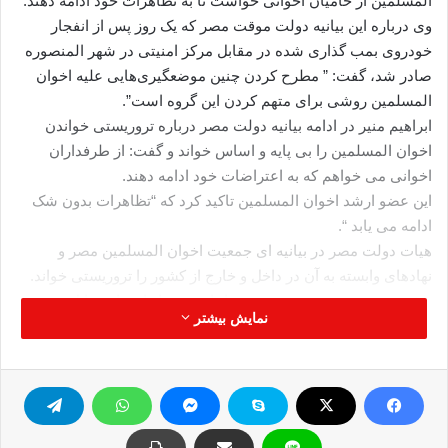
المسلمین از حامیان اخوانی خواست تا به تظاهرات خود ادامه دهند.
وی درباره این بیانیه دولت موقت مصر که یک روز پس از انفجار
خودروی بمب گذاری شده در مقابل مرکز امنیتی در شهر المنصوره
صادر شد، گفت: ” مطرح کردن چنین موضعگیری‌هایی علیه اخوان
المسلمین روشی برای متهم کردن این گروه است”.
ابراهیم منیر در ادامه بیانیه دولت مصر درباره تروریستی خواندن
اخوان المسلمین را بی پایه و اساس خواند و گفت: از طرفداران
اخوانی می خواهم که به اعتراضات خود ادامه دهند.
این عضو ارشد اخوان المسلمین تاکید کرد که “تظاهرات بدون شک
ادامه می یابد “.
هیات دولت مصر در بیانیه ای جمعیت اخوان المسلمین مصر و
نهادهای وابسته به آن در داخل و خارج از کشور را تروریستی خواند.
پیشتر نیز نخست وزیر مصر نیز ساعاتی پس از انفجار مقابل
نمایش بیشتر
ساختمان امنیتی در شهر المنصوره اعلام کرده بود که نخست وزیر
جنبش اخوان المسلمین را یک سازمان تروریستی اعلام کرده است.
حازم الببلاوی اعلام کرد که گروه اخوان المسلمین با به بازی گرفتن
امنیت مصر و دست زدن به اقدام های خشونت آمیز چهره خود را
نشان داد و مشخص شد این گروه یک سازمان تروریستی است.