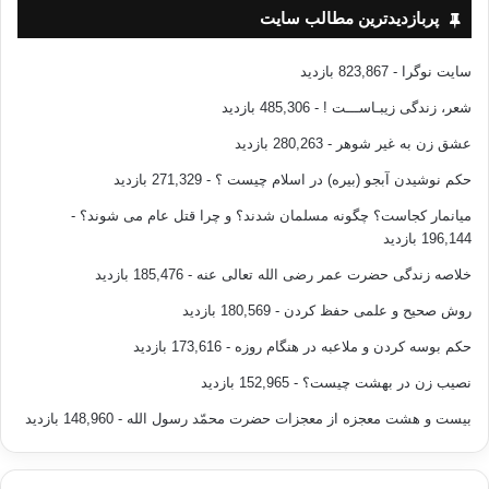
پربازدیدترین مطالب سایت
سایت نوگرا
- 823,867 بازدید
شعر، زندگی زیبـاســـت !
- 485,306 بازدید
عشق زن به غیر شوهر
- 280,263 بازدید
حکم نوشیدن آبجو (بیره) در اسلام چیست ؟
- 271,329 بازدید
میانمار کجاست؟ چگونه مسلمان شدند؟ و چرا قتل عام می شوند؟
-
196,144 بازدید
خلاصه زندگی حضرت عمر رضی الله تعالی عنه
- 185,476 بازدید
روش صحیح و علمی حفظ کردن
- 180,569 بازدید
حکم بوسه کردن و ملاعبه در هنگام روزه
- 173,616 بازدید
نصیب زن در بهشت چیست؟
- 152,965 بازدید
بیست و هشت معجزه از معجزات حضرت محمّد رسول الله
- 148,960 بازدید