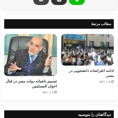
گفتنی است که گروه “انصار بیت المقدس” ساعاتی پس از انفجار
مسئولیت این انفجار را بر عهده گرفتند.
مطالب مرتبط
ادامه تظاهرات اخوان
تاکید اخوان
تروریستی خواندن اخوان
کپی آدرس
ادامه اعتراضات دانشجویی در
مصر.
تصمیم ناشیانه دولت مصر در قبال
۹۲/۱۰/۰۷
اخوان المسلمین
۹۲/۱۰/۰۷
دیدگاهتان را بنویسید