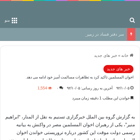
جستجو برای
منو
سر دفتر فساد در زمین‌، دوری وکناره‌گیری از راه خداست‌!
خانه
»
خبر های جدید
خبر های جدید
اخوان المسلمین تاکید کرد به تظاهرات مسالمت آمیز خود ادامه می دهد.
۹۲/۱۰/۰۵
آخرین به روز رسانی: ۹۲/۱۰/۰۵
۰
1,554
خواندن این مطلب 1 دقیقه زمان میبرد
به گزارش گروه بین الملل خبرگزاری تسنیم به نقل از المنار، “ابراهیم
منیر”، یکی از رهبران اخوان المسلمین مصر در واکنش به بیانیه
رسمی دولت موقت این کشور درباره تروریستی خواندن اخوان