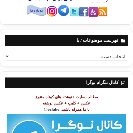
فهرست موضوعات / با
ف
ه
ر
س
ت
کانال تلگرام نوگرا
م
و
مطالب سایت +نوشته های کوتاه متنوع
ض
عکس + کلیپ + عکس نوشته
و
با ما همراه باشید.
eslahe@
ع
ا
ت
/