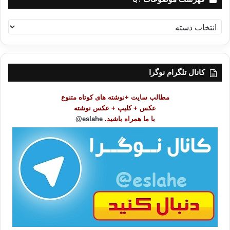
ف
ه
ر
س
ت
کانال تلگرام نوگرا
م
و
مطالب سایت +نوشته های کوتاه متنوع
ض
عکس + کلیپ + عکس نوشته
و
با ما همراه باشید.
eslahe@
ع
ا
ت
/
ب
ا