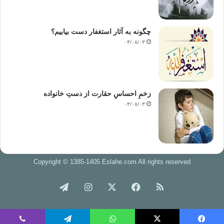
چگونه به آثار استغفار دست بیابیم؟
۰۴/۰۸/۰۳
زخمِ احساسِ حقارت از دستِ خانواده
۰۴/۰۸/۰۳
Copyright © 1385-1405 Eslahe.com All rights reserved
خوراک
فیس
X
اینستاگرام
تلگرام
بوک