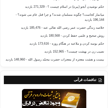
حکم نوشیدن آبجو (بیره) در اسلام چیست ؟
- 271,329 بازدید
میانمار کجاست؟ چگونه مسلمان شدند؟ و چرا قتل عام می شوند؟
-
196,144 بازدید
خلاصه زندگی حضرت عمر رضی الله تعالی عنه
- 185,476 بازدید
روش صحیح و علمی حفظ کردن
- 180,568 بازدید
حکم بوسه کردن و ملاعبه در هنگام روزه
- 173,616 بازدید
نصیب زن در بهشت چیست؟
- 152,965 بازدید
بیست و هشت معجزه از معجزات حضرت محمّد رسول الله
- 148,960 بازدید
تناقضات قرآنی