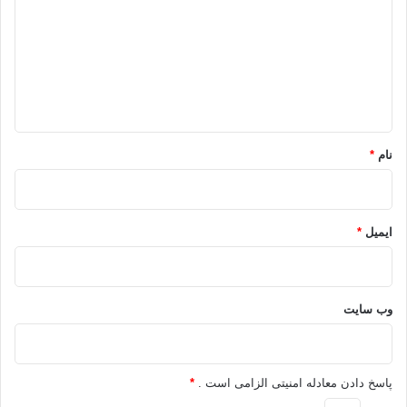
د
گ
ا
ه
*
نام
*
ایمیل
*
وب‌ سایت
پاسخ دادن معادله امنیتی الزامی است .
*