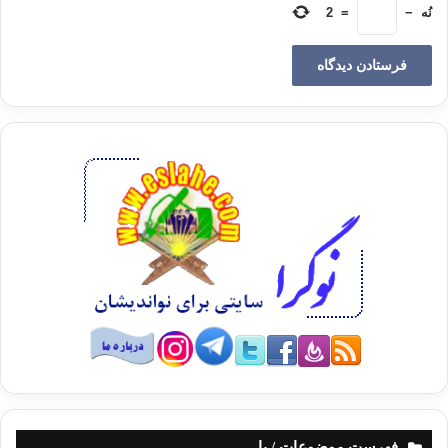
نُه
−
=
2
فهرست موضوعات / با