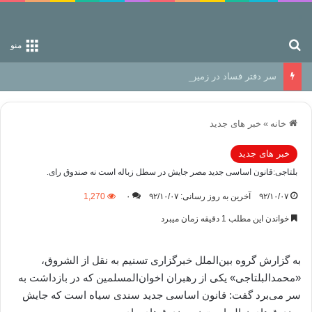
جستجو برای
منو
سر دفتر فساد در زمین‌، دوری وکناره‌گیری از راه خداست‌!
خانه
»
خبر های جدید
خبر های جدید
بلتاجی:قانون اساسی جدید مصر جایش در سطل زباله است نه صندوق رای.
۹۲/۱۰/۰۷
آخرین به روز رسانی: ۹۲/۱۰/۰۷
۰
1,270
خواندن این مطلب 1 دقیقه زمان میبرد
به گزارش گروه بین‌الملل خبرگزاری تسنیم به نقل از الشروق،
«محمد‌البلتاجی» یکی از رهبران اخوان‌المسلمین که در بازداشت به
سر می‌برد گفت: قانون اساسی جدید سندی سیاه است که جایش