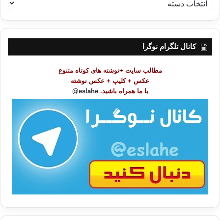
ف
ه
ر
س
ت
کانال تلگرام نوگرا
م
و
مطالب سایت +نوشته های کوتاه متنوع
ض
عکس + کلیپ + عکس نوشته
و
با ما همراه باشید.
eslahe@
ع
ا
ت
/
ب
ا