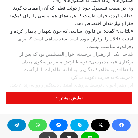
صندوق‌های زباله است نه صندوق‌های رای.
وی در صفحه فیسبوک خود از دولت فعلی که آن را مقامات کودتا
خطاب کرده، خواسته‌است که هزینه‌های همه‌پرسی را برای کمک‌به
فقرا و نیازمندان اختصاص دهد.
«بلتاجی» گفت: این قانون اساسی که خون شهدا را پایمال کرده و
امنیت قاتلان را برقرار نموده است سند سیاهی است که برای
رفراندوم مناسب نیست.
بلتاجی یکی از رهبران برجسته اخوان‌المسلمین بود که پس از
برکناری «محمد‌مرسی» توسط ارتش مصر در سکوی میدان
رابعه‌العدویه تظاهر‌کنندگان را به ادامه تظاهرات تا بازگشت
«مرسی» به قدرت دعوت می‌کرد.
این رهبر اخوانی توسط نیروهای امنیتی دستگیر و روانه زندان شد.
البلتاجی با اتهاماتی از جمله تشویق برای خشونت، آدم‌ربایی، شکنجه
نمایش بیشتر
غیرنظامیان و نیروهای پلیس در جریان تظاهرات حامیان اخوان
المسلمین مصر در میدان رابعه العدویه و تجهیز تظاهرکنندگان مصری
به سلاح روبروست.
البلتاجی از هفته‌ گذشته در زندان دست به اعتصاب غذا زده است و
اعتصاب غذای وی وارد روز هفتم خود شده است.