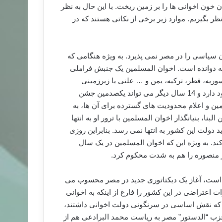
خون اخوانی ها را بر زمین ریخت. با این حال به نظر
 بگیریم. موارد زیر برخی از نکاتی هستند که در
یاسی را در مصر نمی پذیرد. به ویژه هنگامی که
ه دوانده است. اخوان المسلمین یک جنبش فراملی
یه، قطر، ترکیه، یمن و … علنی یا زیرزمینی
مشغول فعالیت هستند. این گروه همچنین حدود 9 دهه تجربه با خود دارد و 14 سال دیگر می تواند یکصدمین جشن
مین و اعلام محدودیت های گسترده برای آن ها، به
نا، بنیانگذار اخوان المسلمین با ترور او به انتها
دولت این کشور به انتها نمی رسد. بنابراین روزی
. به ویژه این که اخوان المسلمین در یک سال
ر منصوره را هم به شدت محکوم کرد.
ه است، آغاز یک دیکتاتوری جدید در مصر محسوب می
 اعتراضی در این کشور را فارغ از اینکه به اخوانی
که نقش اساسی در سرنگونی دولت اخوانی داشتند،
 حزب “الدستور” مصر به ریاست محمد البرادعی هم از