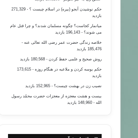
حکم نوشیدن آبجو (بیره) در اسلام چیست ؟
- 271,329
بازدید
خبر های جدید
میانمار کجاست؟ چگونه مسلمان شدند؟ و چرا قتل عام
می شوند؟
- 196,143 بازدید
۹۴/۰۷/۲۱
خلاصه زندگی حضرت عمر رضی الله تعالی عنه
-
ه: کودکان پناهجوی سوری کجا می‌خوابند؟
185,476 بازدید
روش صحیح و علمی حفظ کردن
- 180,568 بازدید
حکم بوسه کردن و ملاعبه در هنگام روزه
- 173,615
بازدید
نصیب زن در بهشت چیست؟
- 152,965 بازدید
بیست و هشت معجزه از معجزات حضرت محمّد رسول
الله
- 148,960 بازدید