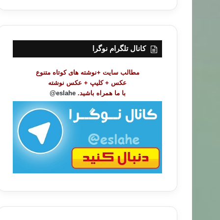
ر
س
ت
م
و
کانال تلگرام نوگرا
ض
و
مطالب سایت +نوشته های کوتاه متنوع
ع
عکس + کلیپ + عکس نوشته
ا
با ما همراه باشید.
eslahe@
ت
/
ب
ا