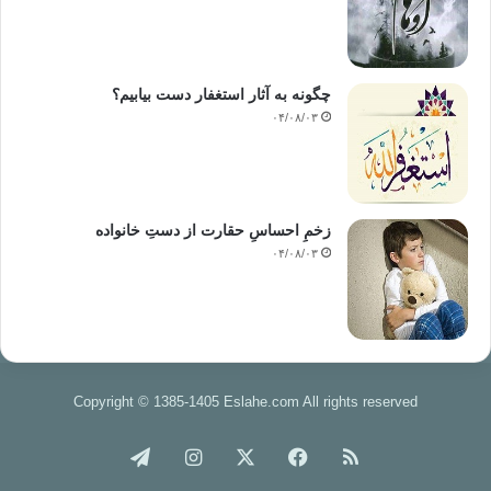
چگونه به آثار استغفار دست بیابیم؟
۰۴/۰۸/۰۳
زخمِ احساسِ حقارت از دستِ خانواده
۰۴/۰۸/۰۳
Copyright © 1385-1405 Eslahe.com All rights reserved
خوراک
فیس
X
اینستاگرام
تلگرام