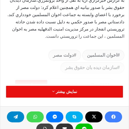
به گزارش خبرگزاري آريا به نقل از واحد برونمرزي،سازمان ديدبان
حقوق بشر با صدور بيانيه اي همچنين اعلام کرد: دولت مصر از
برخورد با اعضاي وابسته به جماعت اخوان المسلمين خودداري کند.
دادستاني مصر با صدور حکمي به دليل نسبت داده شدن حادثه
تروريستي انفجار در مرکز مديريت امنيت الدقهليه مصر به اخوان
المسلمين ، اين جماعت را تروريستي دانست.
اخوان المسلمین
دولت مصر
سازمان دیده بان حقوق بشر
کپی آدرس
نمایش بیشتر