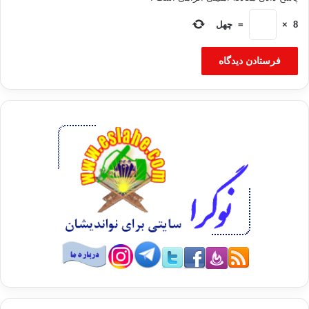
8
×
=
چهل