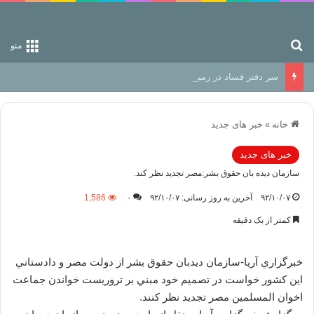
جستجو برای
منو
سر دفتر فساد در زمین‌، دوری وکناره‌گیری از راه خداست‌!
خانه
»
خبر های جدید
خبر های جدید
سازمان دیده بان حقوق بشر:مصر تجدید نظر کند.
۹۲/۱۰/۰۷
آخرین به روز رسانی: ۹۲/۱۰/۰۷
۰
1,586
کمتر از یک دقیقه
خبرگزاري آريا-سازمان ديدبان حقوق بشر از دولت مصر و دادستاني
اين کشور خواست در تصميم خود مبني بر تروريست خواندن جماعت
اخوان المسلمين مصر تجديد نظر کنند.