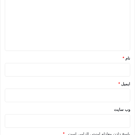
ی
د
گ
ا
ه
*
نام
*
ایمیل
*
وب‌ سایت
پاسخ دادن معادله امنیتی الزامی است .
*