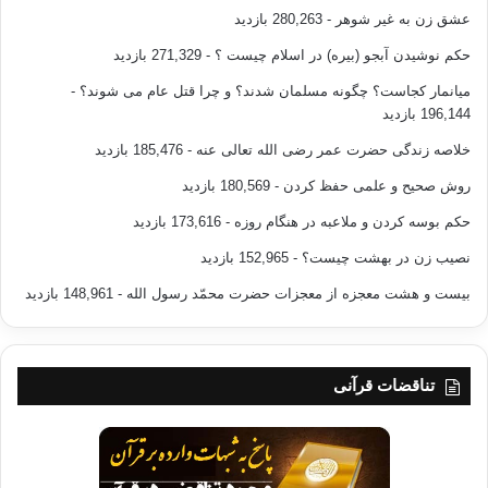
عشق زن به غیر شوهر
- 280,263 بازدید
حکم نوشیدن آبجو (بیره) در اسلام چیست ؟
- 271,329 بازدید
میانمار کجاست؟ چگونه مسلمان شدند؟ و چرا قتل عام می شوند؟
-
196,144 بازدید
خلاصه زندگی حضرت عمر رضی الله تعالی عنه
- 185,476 بازدید
روش صحیح و علمی حفظ کردن
- 180,569 بازدید
حکم بوسه کردن و ملاعبه در هنگام روزه
- 173,616 بازدید
نصیب زن در بهشت چیست؟
- 152,965 بازدید
بیست و هشت معجزه از معجزات حضرت محمّد رسول الله
- 148,961 بازدید
تناقضات قرآنی