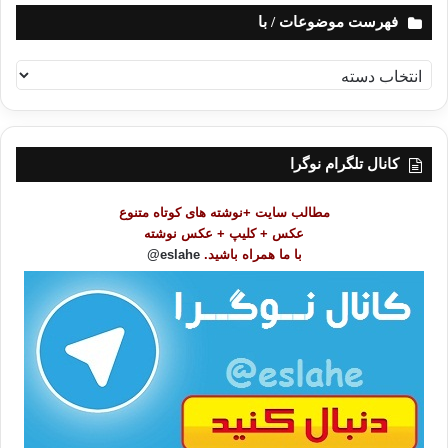
فهرست موضوعات / با
ف
ه
ر
س
ت
کانال تلگرام نوگرا
م
و
مطالب سایت +نوشته های کوتاه متنوع
ض
عکس + کلیپ + عکس نوشته
و
با ما همراه باشید.
eslahe@
ع
ا
ت
/
ب
ا