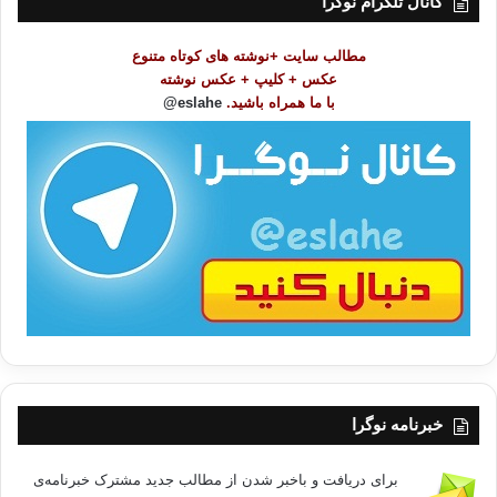
کانال تلگرام نوگرا
م
و
مطالب سایت +نوشته های کوتاه متنوع
ض
عکس + کلیپ + عکس نوشته
و
با ما همراه باشید.
eslahe@
ع
ا
ت
/
ب
ا
خبرنامه نوگرا
برای دریافت و باخبر شدن از مطالب جدید مشترک خبرنامه‌ی