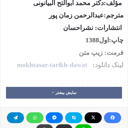
مؤلف:دکتر محمد ابوالتح البیانونی
مترجم:عبدالرحمن زمان پور
انتشارات: نشراحسان
چاپ:اول1388
فرمت: زیپ متن
لینک دانلود:
mokhtasar-tarikh-dawat
تاريخچه دعوت اسلامي
تاریخ دعوت
نمایش بیشتر
دعوت اسلامي
کپی آدرس