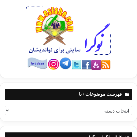
فهرست موضوعات / با
ف
ه
ر
س
ت