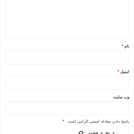
گ
ا
ه
*
نام
*
ایمیل
*
وب‌ سایت
پاسخ دادن معادله امنیتی الزامی است .
*
+
پنج
=
هشت