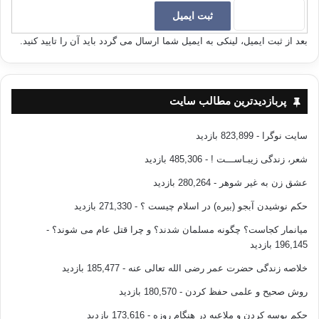
بعد از ثبت ایمیل، لینکی به ایمیل شما ارسال می گردد باید آن را تایید کنید.
پربازدیدترین مطالب سایت
سایت نوگرا
- 823,899 بازدید
شعر، زندگی زیبـاســـت !
- 485,306 بازدید
عشق زن به غیر شوهر
- 280,264 بازدید
حکم نوشیدن آبجو (بیره) در اسلام چیست ؟
- 271,330 بازدید
میانمار کجاست؟ چگونه مسلمان شدند؟ و چرا قتل عام می شوند؟
-
196,145 بازدید
خلاصه زندگی حضرت عمر رضی الله تعالی عنه
- 185,477 بازدید
روش صحیح و علمی حفظ کردن
- 180,570 بازدید
حکم بوسه کردن و ملاعبه در هنگام روزه
- 173,616 بازدید