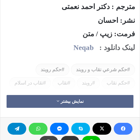
مترجم : دکتر احمد نعمتی
نشر: احسان
فرمت: زیپ / متن
لینک دانلود :
Neqab
حكم شرعي نقاب و روبند
حکم روبند
حکم نقاب
روبند
نقاب
نقاب در اسلام
نمایش بیشتر
کپی آدرس