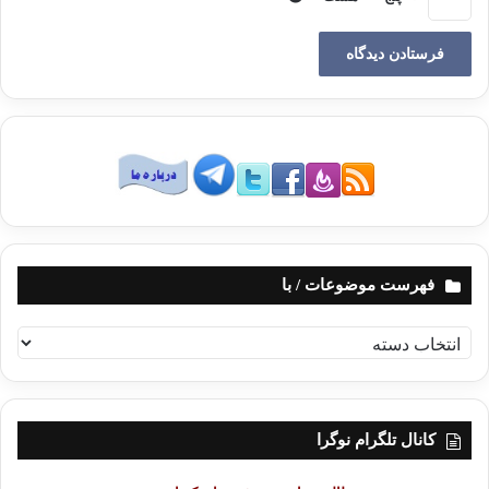
فهرست موضوعات / با
ف
ه
ر
س
ت
کانال تلگرام نوگرا
م
و