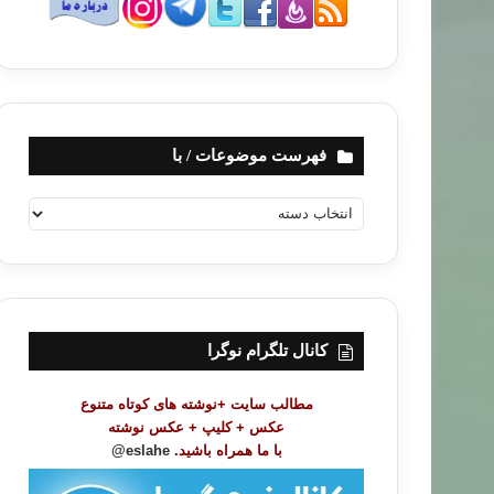
فهرست موضوعات / با
ف
ه
ر
س
ت
م
و
کانال تلگرام نوگرا
ض
و
مطالب سایت +نوشته های کوتاه متنوع
ع
عکس + کلیپ + عکس نوشته
ا
با ما همراه باشید.
eslahe@
ت
/