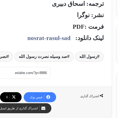
ترجمه: اسحاق دبیری
نشر: نوگرا
فرمت :PDF
لینک دانلود:
nosrat-rasul-sad
رسول الله
صد وسیله نصرت رسول الله
نصرت
اشتراک گذاری
فیس بوک
X
اشتراک گذاری از طریق ایمیل