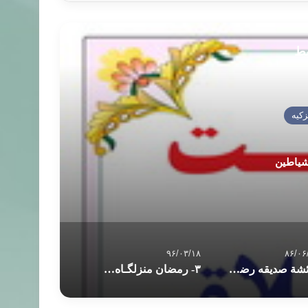
بط
زکیه
شیاطین
۹۶/۰۳/۱۸
۸۶/۰۶
عائشة صديقه رضي الله عنها و دايه هايي مهربان
۳- رمضان منزلگـاه عـارفـان، منزل سوم: خواندن نماز صبح سرِ وقت