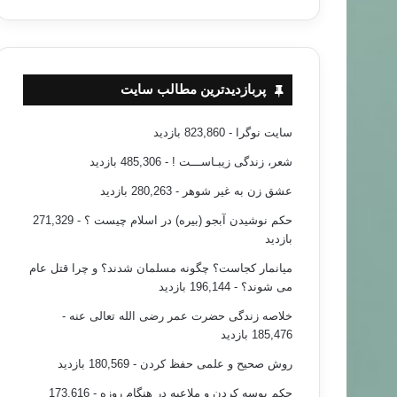
پربازدیدترین مطالب سایت
سایت نوگرا
- 823,860 بازدید
شعر، زندگی زیبـاســـت !
- 485,306 بازدید
عشق زن به غیر شوهر
- 280,263 بازدید
حکم نوشیدن آبجو (بیره) در اسلام چیست ؟
- 271,329
بازدید
میانمار کجاست؟ چگونه مسلمان شدند؟ و چرا قتل عام
می شوند؟
- 196,144 بازدید
خلاصه زندگی حضرت عمر رضی الله تعالی عنه
-
185,476 بازدید
روش صحیح و علمی حفظ کردن
- 180,569 بازدید
حکم بوسه کردن و ملاعبه در هنگام روزه
- 173,616