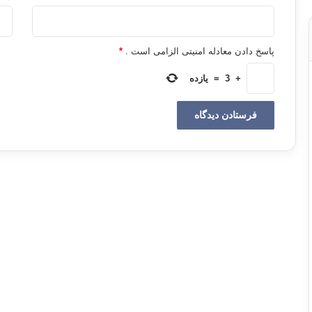
پاسخ دادن معادله امنیتی الزامی است .
*
+
3
=
یازده