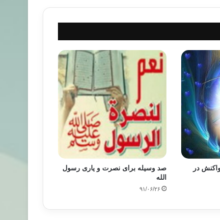
 واکنش در
صد وسيله برای نصرت و ياری رسول
الله
۹۱/۰۶/۲۶