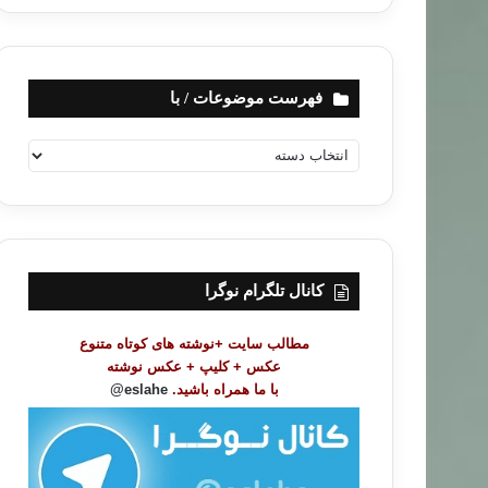
فهرست موضوعات / با
ف
ه
ر
س
ت
م
و
کانال تلگرام نوگرا
ض
و
مطالب سایت +نوشته های کوتاه متنوع
ع
عکس + کلیپ + عکس نوشته
ا
با ما همراه باشید.
eslahe@
ت
/
ب
ا