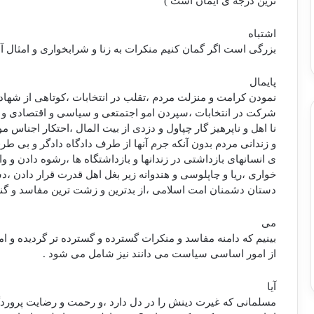
ترین درجه ی ایمان است )
اشتباه
بزرگی است اگر گمان کنیم منکرات به زنا و شرابخواری و امثال آ
پایمال
نمودن کرامت و منزلت مردم ،تقلب در انتخابات ،کوتاهی از شها
شرکت در انتخابات ،سپردن امو اجتمتعی و سیاسی و اقتصادی و …ب
نا اهل و ناپرهیز گار چپاول و دزدی از بیت المال ،احتکار اجناس م
و زندانی مردم بدون آنکه جرم آنها از طرف دادگاه دادگر و بی 
ی انسانهای بازداشتی در زندانها و بازداشتگاه ها ،رشوه دادن و
خواری ،ریا و چاپلوسی و هندوانه زیر بغل اهل قدرت قرار دادن 
دستان دشمنان امت اسلامی ،از بدترین و زشت ترین مفاسد و گنا
می
بینیم که دامنه مفاسد و منکرات گسترده و گسترده تر گردیده و ا
از امور اساسی سیاست می دانند نیز شامل می شود .
آیا
مسلمانی که غیرت دینش را در دل دارد ،و رحمت و رضایت پروردگ