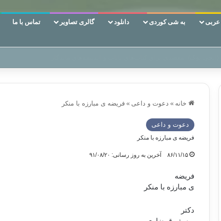
ربی
به شی کوردی
دانلود
گالری تصاویر
تماس با ما
 دوری وکناره‌گیری از راه خداست‌!
خانه
»
دعوت و داعی
»
فریضه ی مبارزه با منکر
دعوت و داعی
فریضه ی مبارزه با منکر
۸۶/۱۱/۱۵
آخرین به روز رسانی: ۹۱/۰۸/۲۰
فریضه
ی مبارزه با منکر
دکتر