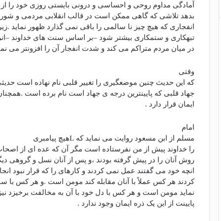
آمادگی مداوم روحی و احساسی و درونی بایستی روزی خود را از
بدهد تلاشی که گاهی ممکن است در قالب انقلابی مردمی و شورش
انفجاری که هیچ چیز نا سالمی را باقی نمی گذارد ظهور نماید .زی
تبهکاری و ستمکاری بیشتر شود –بر اساس سنت های خداوند –انرژ
در میان مردم متراکم می کند و شدت انفجار آن را افزونتر می نمای
وقتی
که این حدیث چنین موضعگیری را تغییر قلبی نام نهاده است حدیثی 
جهاد قلبی که پایینترین درجه ی جهاد است نام برده است .همچنان 
ایمان قرار دارد .
امام
مسلم از ابن مسعود روایت می نماید که
L
هیچ پیامبری
را خداوند پیش از من نفرستاده است مگر آن که عده ای از اصحا
روش آنان را در پیش گرفته بودند ،و پس از آنان نسل و گروهی دیگ
انچه خود می گفتند عمل نمی کردند و کارهای را که قرار نبود ان
کردند هر کس عملاً با آنان مقابله کند مومن است .و هر کس با سخن
نماید مومن است و هر کس با دل خود با آن به مخالفت برخیزد نی
پایینت از این یک ذره ایمان وجود ندارد .