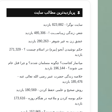
پربازدیدترین مطالب سایت
سایت نوگرا
- 823,882 بازدید
شعر، زندگی زیبـاســـت !
- 485,306 بازدید
عشق زن به غیر شوهر
- 280,263 بازدید
حکم نوشیدن آبجو (بیره) در اسلام چیست ؟
- 271,329
بازدید
میانمار کجاست؟ چگونه مسلمان شدند؟ و چرا قتل عام
می شوند؟
- 196,144 بازدید
خلاصه زندگی حضرت عمر رضی الله تعالی عنه
-
185,476 بازدید
روش صحیح و علمی حفظ کردن
- 180,569 بازدید
حکم بوسه کردن و ملاعبه در هنگام روزه
- 173,616
بازدید
نصیب زن در بهشت چیست؟
- 152,965 بازدید