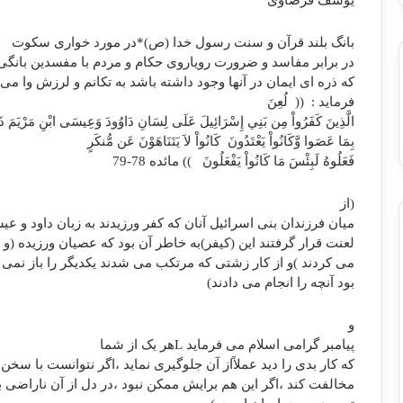
یوسف قرضاوی
بانگ بلند قرآن و سنت رسول خدا (ص)*در مورد خواری سکوت
در برابر مفاسد و ضرورت رویاروی حکام و مردم با مفسدین بانگ
که ذره ای ایمان در آنها وجود داشته باشد به تکانم و لرزش وا می
فرماید :
((
لُعِنَ
الَّذِينَ كَفَرُواْ مِن بَنِي إِسْرَائِيلَ عَلَى لِسَانِ
دَاوُودَ وَعِيسَى ابْنِ مَرْيَمَ ذَ
بِمَا عَصَوا وَّكَانُواْ
يَعْتَدُونَ
كَانُواْ لاَ يَتَنَاهَوْنَ عَن مُّنكَرٍ
فَعَلُوهُ لَبِئْسَ مَا كَانُواْ يَفْعَلُونَ
)) مائده 78-79
(از
میان فرزندان بنی اسرائیل آنان که کفر ورزیدند به زبان داود و ع
لعنت قرار گرفتند این (کیفر)به خاطر آن بود که عصیان ورزیده (و ا
می کردند )و از کار زشتی که مرتکب می شدند یکدیگر را باز نمی 
بود آنچه را انجام می دادند)
و
پیامبر گرامی اسلام می فرماید
L
هر یک از شما
که کار بدی را دید عملاًاز آن جلوگیری نماید ،اگر نتوانست با سخن 
مخالفت کند ،اگر این هم برایش ممکن نبود ،در دل از آن ناراضی 