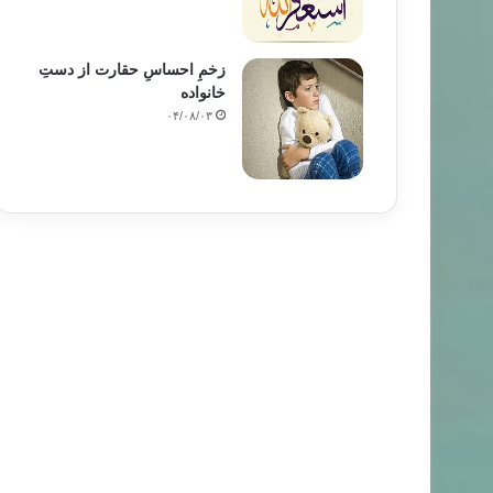
زخمِ احساسِ حقارت از دستِ
خانواده
۰۴/۰۸/۰۳