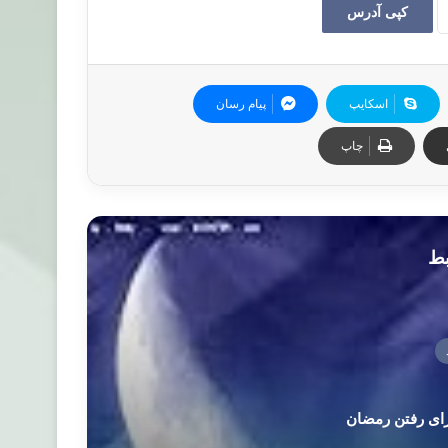
کپی آدرس
اسکایپ
پیام رسان
چاپ
بط
ای رفتن رمضان