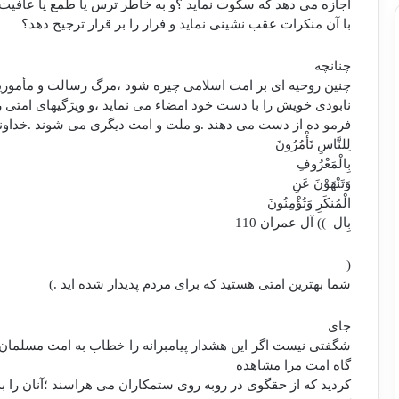
اجازه می دهد که سکوت نماید ؟و به خاطر ترس یا طمع یا عافیت 
با آن منکرات عقب نشینی نماید و فرار را بر قرار ترجیح دهد؟
چنانچه
چنین روحیه ای بر امت اسلامی چیره شود ،مرگ رسالت و مأمور
نابودی خویش را با دست خود امضاء می نماید ،و ویژگیهای امتی 
فرمو ده از دست می دهند .و ملت و امت دیگری می شوند .خداوند
لِلنَّاسِ تَأْمُرُونَ
بِالْمَعْرُوفِ
وَتَنْهَوْنَ عَنِ
الْمُنكَرِ وَتُؤْمِنُونَ
بِال
)) آل عمران 110
(
شما بهترین امتی هستید که برای مردم پدیدار شده اید .)
جای
شگفتی نیست اگر این هشدار پیامبرانه را خطاب به امت مسلمان 
گاه امت مرا مشاهده
کردید که از حقگوی در روبه روی ستمکاران می هراسند ؛آنان را به