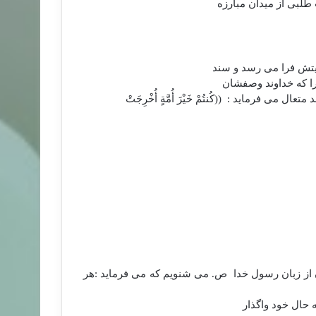
طلبی از میدان مبارزه
یتش فرا می رسد و سند
را که خداوند وصفشان
 متعال می فرماید :
((كُنتُمْ
خَيْرَ أُمَّةٍ أُخْرِجَتْ
از زبان رسول خدا
ص. می شنویم که می فرماید :هر
 حال خود واگذار