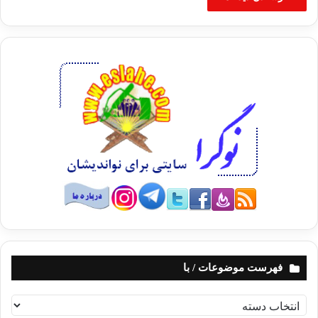
فهرست موضوعات / با
ف
ه