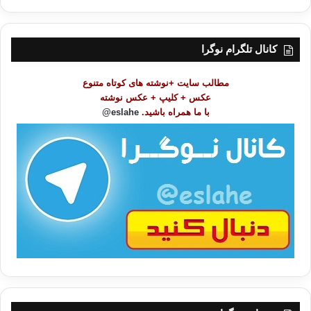
ر
س
ت
کانال تلگرام نوگرا
م
و
مطالب سایت +نوشته های کوتاه متنوع
ض
عکس + کلیپ + عکس نوشته
و
با ما همراه باشید.
eslahe@
ع
ا
ت
/
ب
ا