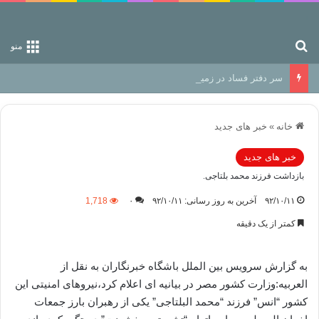
جستجو برای
منو
سر دفتر فساد در زمین‌، دوری وکناره‌گیری از راه خداست‌!
خانه
»
خبر های جدید
خبر های جدید
بازداشت فرزند محمد بلتاجی.
۹۲/۱۰/۱۱
آخرین به روز رسانی: ۹۲/۱۰/۱۱
۰
1,718
کمتر از یک دقیقه
به گزارش سرويس بين‌ الملل باشگاه خبرنگاران به نقل از
العربیه:وزارت کشور مصر در بیانیه ای اعلام کرد،نیروهای امنیتی این
کشور “انس” فرزند “محمد البلتاجی” یکی از رهبران بارز جمعات