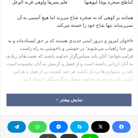
كناطح صخرة يومًا ليوهنها فلم يضرها وأوهى قرنه الوعل
همانند بز کوهی که به صخره شاخ می‌زند اما هیچ آسیبی به آن
نمی‌رساند تنها شاخ خود را خسته می‌کند.
«اخوان امروز و دیروز امتی جدیدی هستند که بر حق ایستاده‌اند و به
نور خدا راهیاب می‌شوند؛ در خوشی و ناخوشی به راه راست
فرامی‌خوانند؛ آنان باید سپاس‌گزار خداوند باشند که نعمت‌های زیادی
به آنان ارزانی داشته است و از فضل و کرمش به آنان بخشیده است.
باید بر دشواری‌ها بردبار باشند هر چند کشنده پر از هول و هراس
باشد. باید به وعده‌ی خداوند متعال به گذشتگان اعتماد کنند:
«وَإِن تَصْبِرُوا وَتَتَّقُوا لاَ یَضُرُّکُمْ کَیْدُهُمْ شَیْئًا إِنَّ اللهَ بِمَا یَعْمَلُونَ
نمایش بیشتر
مُحِیطٌ»[آل عمران: ۱۲۰]. اگر نیکی به شما دست دهد (و نعمتی
همچون پیروزی و غنیمت بهره‌ی شما گردد) ناراحت می‌شوند، و اگر
به شما بدی برسد، شادمان می‌شوند. و اگر (در برابر اذیّت و
آزارشان) بردباری کنید و (از دوستی با ایشان) بپرهیزید، حیله‌گری (و
دشمنانگی خائنانه‌ی) آنان به شما هیچ زیانی نمی‌رساند، (چه) شکّی