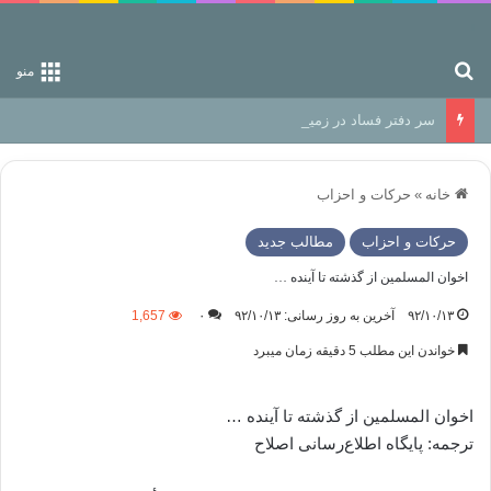
جستجو برای
منو
سر دفتر فساد در زمین‌، دوری وکناره‌گیری از راه خداست‌!
خانه
»
حركات و احزاب
حركات و احزاب
مطالب جدید
اخوان المسلمین از گذشته تا آینده …
۹۲/۱۰/۱۳
آخرین به روز رسانی: ۹۲/۱۰/۱۳
۰
1,657
خواندن این مطلب 5 دقیقه زمان میبرد
اخوان المسلمین از گذشته تا آینده …
ترجمه: پایگاە اطلاع‌رسانی اصلاح