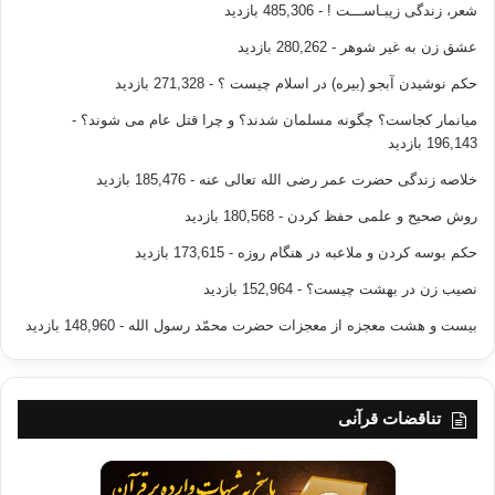
شعر، زندگی زیبـاســـت !
- 485,306 بازدید
السبيل، والله غالب على أمره».
عشق زن به غیر شوهر
- 280,262 بازدید
«برادران من! خوب فکر کنید شما غریبانی هستید که در زمان فساد
حکم نوشیدن آبجو (بیره) در اسلام چیست ؟
- 271,328 بازدید
مردم به اصلاح دست می‌زنید؛ شما عقل کاملی هستید که خداوند به
میانمار کجاست؟ چگونه مسلمان شدند؟ و چرا قتل عام می شوند؟
-
وسیله‌ی آن حق را از باطل جدا می‌کند آن هم در زمانی که حق با
196,143 بازدید
باطل مشتبه شده است؛ شما داعیان اسلام و حاملان قرآن هستید؛
خلاصه زندگی حضرت عمر رضی الله تعالی عنه
- 185,476 بازدید
شما پیوند زمین با آسمان هستید؛ شما وارثان محمد و خلفا و
اصحاب و یاران او هستید. دعوت شما بر دیگر دعوت‌ها برتری دارد؛
روش صحیح و علمی حفظ کردن
- 180,568 بازدید
هدف شما بالا‌تر سایر اهداف‌ است؛ شما به تکیه‌گاه محکمی پشت
حکم بوسه کردن و ملاعبه در هنگام روزه
- 173,615 بازدید
بسته‌اید و به ریسمانی ناگسستنی چنگ زده‌اید؛ شما از منبع
نصیب زن در بهشت چیست؟
- 152,964 بازدید
درخشانی قبس گرفته‌اید این در حالی است که مردم در کوره‌راه‌ها
بیست و هشت معجزه از معجزات حضرت محمّد رسول الله
- 148,960 بازدید
سرگردان و حیران مانده‌اند و خداوند بر کار خود چیره و غالب است».
آینده اخوان مصر
اخوان المسلمین
مصر
تناقضات قرآنی
کپی آدرس