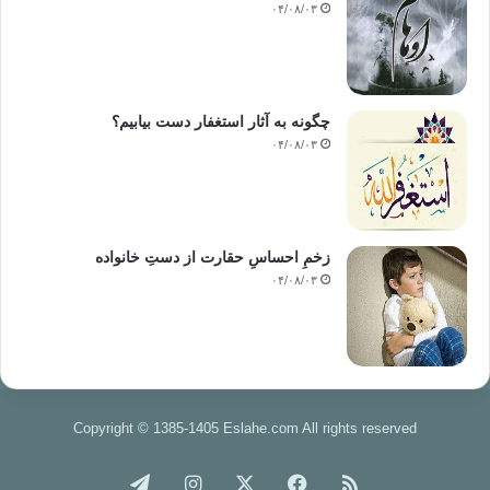
۰۴/۰۸/۰۳
چگونه به آثار استغفار دست بیابیم؟
۰۴/۰۸/۰۳
زخمِ احساسِ حقارت از دستِ خانواده
۰۴/۰۸/۰۳
Copyright © 1385-1405 Eslahe.com All rights reserved
خوراک
فیس
X
اینستاگرام
تلگرام