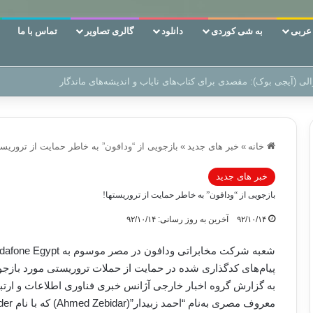
ربی
به شی کوردی
دانلود
گالری تصاویر
تماس با ما
ن‌، دوری وکناره‌گیری از راه خداست‌!
خانه
»
خبر های جدید
»
بازجویی از “ودافون” به خاطر حمایت از تروریست
خبر های جدید
بازجویی از “ودافون” به خاطر حمایت از تروریستها!
۹۲/۱۰/۱۴
آخرین به روز رسانی: ۹۲/۱۰/۱۴
پیام‌های کدگذاری شده در حمایت از حملات تروریستی مورد بازجو
به گزارش گروه اخبار خارجی آژانس خبری فناوری اطلاعات و ارتب