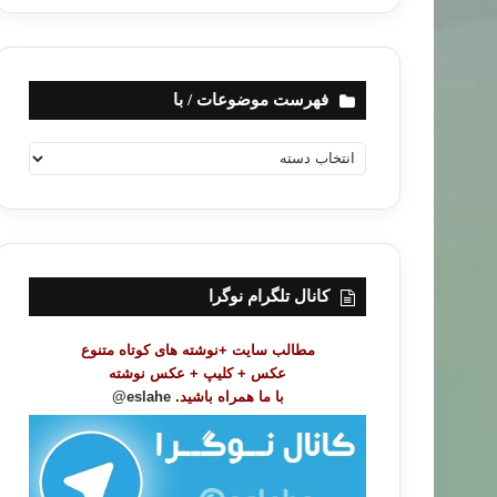
فهرست موضوعات / با
ف
ه
ر
س
ت
م
و
کانال تلگرام نوگرا
ض
و
مطالب سایت +نوشته های کوتاه متنوع
ع
عکس + کلیپ + عکس نوشته
ا
با ما همراه باشید.
eslahe@
ت
/
ب
ا