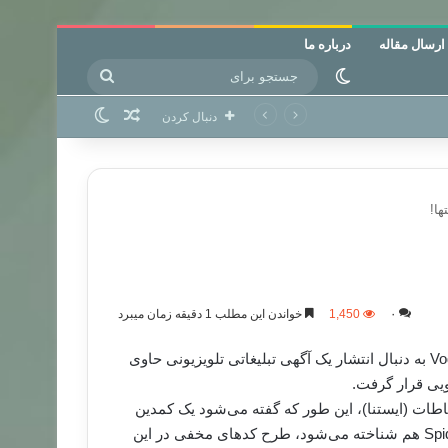
ارسال مقاله
درباره ما
جستجو
تغییر پوسته
برای
نوشته تصادفی
تغییر پوسته
دنبال کردن
ها!
۰
1,450
خواندن این مطلب 1 دقیقه زمان میبرد
شعبه شرکت مخابراتی ودافون در مصر موسوم به Vodafone Egypt به دنبال انتشار یک آگهی تبلیغاتی تلویزیونی حاوی
یی قرار گرفت.
اطات (ایستنا)، این طور که گفته می‌شود یک کمدین
معروف مصری به‌نام “احمد زبیدار”(Ahmed Zebidar) که با نام Spider هم شناخته می‌شود، طرح کدهای مخفی در این