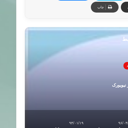
چاپ
بط
نیویورک
۹۴/۰۱/۱۹
۹۶/۰۳